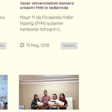
Xəzər Universitetinin kamera
orkestri FHN-in tədbirində
örə
Mayın 11-də Fövqəladə Hallar
Nazirliyi (FHN) işçilərinin
həmkarlar ittifaqının t...
15 May, 2018
FLI
ƏTRAFLI