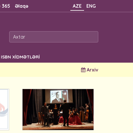
e 365
Əlaqə
AZE
ENG
ISBN XİDMƏTLƏRİ
Arxiv