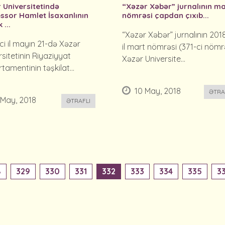
 Universitetində
“Xəzər Xəbər” jurnalının m
ssor Hamlet İsaxanlının
nömrəsi çapdan çıxıb...
k ...
“Xəzər Xəbər” jurnalının 201
ci il mayın 21-də Xəzər
il mart nömrəsi (371-ci nömr
rsitetinin Riyaziyyat
Xəzər Universite...
tamentinin təşkilat...
10 May, 2018
ƏTRA
 May, 2018
ƏTRAFLI
8
329
330
331
332
333
334
335
3