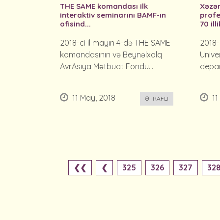
THE SAME komandası ilk
Xəzər
interaktiv seminarını BAMF-ın
profe
ofisind...
70 illi
2018-ci il mayın 4-də THE SAME
2018-
komandasının və Beynəlxalq
Unive
AvrAsiya Mətbuat Fondu...
depar
11 May, 2018
11
ƏTRAFLI
❮❮
❮
325
326
327
32