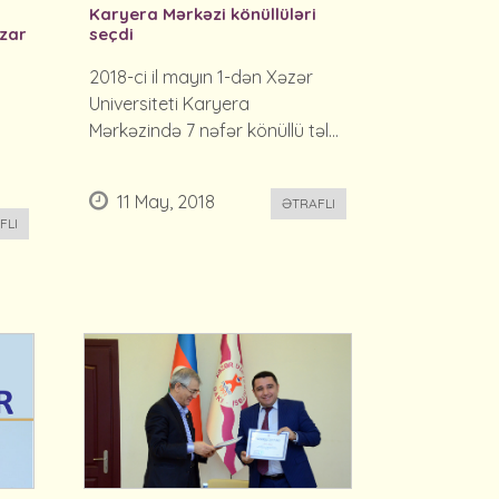
Karyera Mərkəzi könüllüləri
üzar
seçdi
2018-ci il mayın 1-dən Xəzər
Universiteti Karyera
Mərkəzində 7 nəfər könüllü təl...
11 May, 2018
ƏTRAFLI
FLI