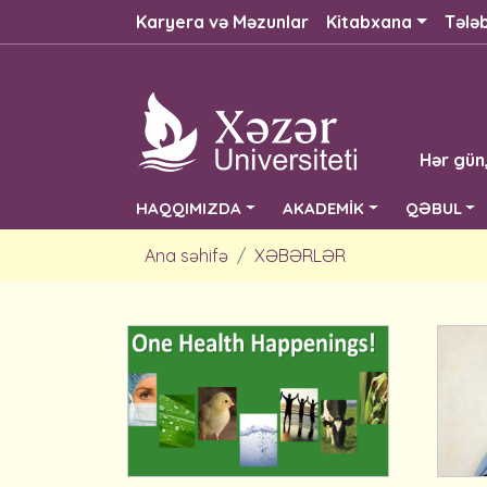
Karyera və Məzunlar
Kitabxana
Tələ
Hər gün
HAQQIMIZDA
AKADEMİK
QƏBUL
Ana səhifə
XƏBƏRLƏR