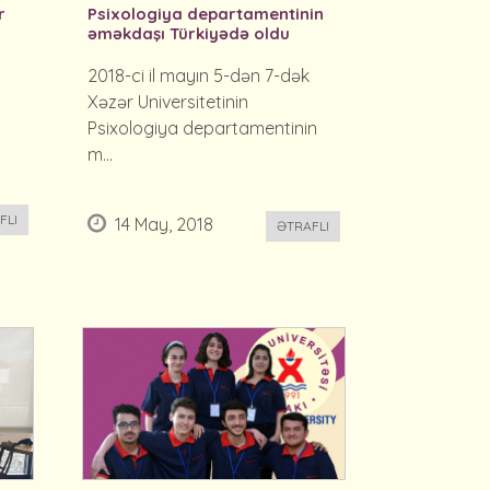
r
Psixologiya departamentinin
əməkdaşı Türkiyədə oldu
2018-ci il mayın 5-dən 7-dək
Xəzər Universitetinin
Psixologiya departamentinin
m...
FLI
14 May, 2018
ƏTRAFLI