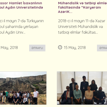
ssor Hamlet İsaxanlının
Mühəndislik və tətbiqi elmlə
bul Aydın Universitetində
fakültəsində “Karyeranı
AzəriK...
ci il mayın 7-də Türkiyənin
2018-ci il mayın 11-də Xəzər
bul şəhərində yerləşən
Universiteti Mühəndislik və
ul Aydın Univ...
tətbiqi elmlər fakültəs...
 May, 2018
15 May, 2018
ƏTRAFLI
ƏTRA