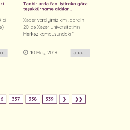
art
Tədbirlərdə fəal iştiraka görə
təşəkkürnamə aldılar...
8-ci
Xəbər verdiyimiz kimi, aprelin
ə)
20-də Xəzər Universitetinin
Mərkəz kampusundakı “...
10 May, 2018
FLI
ƏTRAFLI
36
337
338
339
❯
❯❯