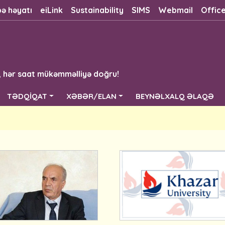
bə həyatı
eiLink
Sustainability
SIMS
Webmail
Offic
, hər saat mükəmməlliyə doğru!
TƏDQİQAT
XƏBƏR/ELAN
BEYNƏLXALQ ƏLAQƏ