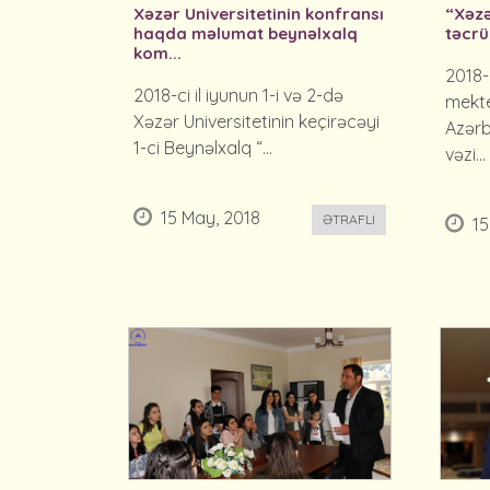
Xəzər Universitetinin konfransı
“Xəzə
haqda məlumat beynəlxalq
təcrü
kom...
2018-
2018-ci il iyunun 1-i və 2-də
mekte
Xəzər Universitetinin keçirəcəyi
Azərb
1-ci Beynəlxalq “...
vəzi...
15 May, 2018
ƏTRAFLI
15