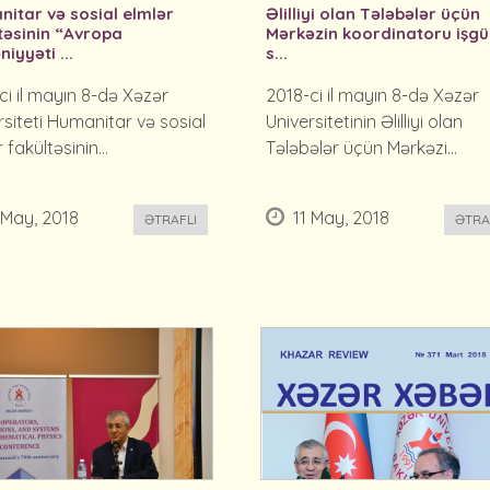
itar və sosial elmlər
Əlilliyi olan Tələbələr üçün
təsinin “Avropa
Mərkəzin koordinatoru işg
iyyəti ...
s...
ci il mayın 8-də Xəzər
2018-ci il mayın 8-də Xəzər
rsiteti Humanitar və sosial
Universitetinin Əlilliyi olan
 fakültəsinin...
Tələbələr üçün Mərkəzi...
 May, 2018
11 May, 2018
ƏTRAFLI
ƏTRA