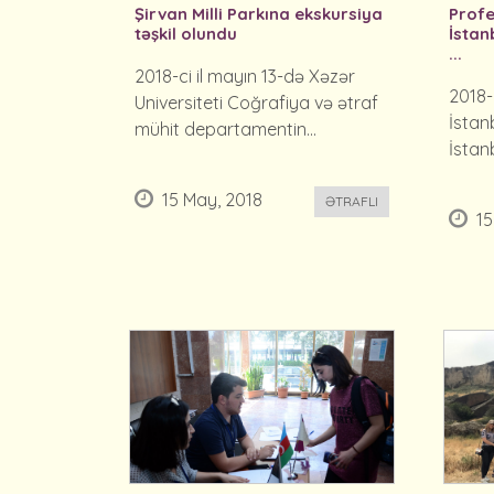
Şirvan Milli Parkına ekskursiya
Profe
təşkil olundu
İstan
...
2018-ci il mayın 13-də Xəzər
2018-
Universiteti Coğrafiya və ətraf
İstan
mühit departamentin...
İstanb
15 May, 2018
ƏTRAFLI
15