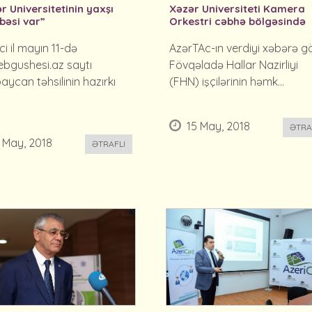
r Universitetinin yaxşı
Xəzər Universiteti Kamera
bəsi var”
Orkestri cəbhə bölgəsində
ci il mayın 11-də
AzərTAc-ın verdiyi xəbərə g
bgushesi.az saytı
Fövqəladə Hallar Nazirliyi
aycan təhsilinin hazırkı
(FHN) işçilərinin həmk...
15 May, 2018
ƏTRA
 May, 2018
ƏTRAFLI