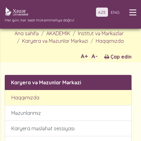
AZE
ENG
Hər gün, hər saat mükəmməlliyə doğru!
Ana səhifə
AKADEMİK
İnstitut və Mərkəzlər
Karyera və Məzunlar Mərkəzi
Haqqımızda
A+
A-
Çap edin
Karyera və Məzunlar Mərkəzi
Haqqımızda
Məzunlarımız
Karyera məsləhət sessiyası