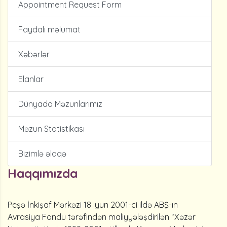
Appointment Request Form
Faydalı məlumat
Xəbərlər
Elanlar
Dünyada Məzunlarımız
Məzun Statistikası
Bizimlə əlaqə
Haqqımızda
Peşə İnkişaf Mərkəzi 18 iyun 2001-ci ildə ABŞ-ın
Avrasiya Fondu tərəfindən maliyyələşdirilən “Xəzər