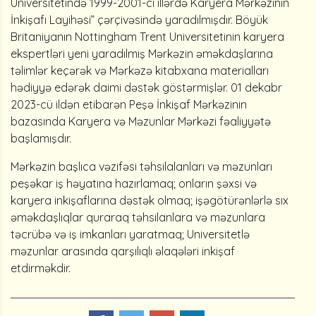
Universitetində 1999-2001-ci illərdə Karyera Mərkəzinin
İnkişafı Layihəsi” çərçivəsində yaradılmışdır. Böyük
Britaniyanın Nottingham Trent Universitetinin karyera
ekspertləri yeni yaradılmış Mərkəzin əməkdaşlarına
təlimlər keçərək və Mərkəzə kitabxana materialları
hədiyyə edərək daimi dəstək göstərmişlər. 01 dekabr
2023-cü ildən etibarən Peşə İnkişaf Mərkəzinin
bazasında Karyera və Məzunlar Mərkəzi fəaliyyətə
başlamışdır.
Mərkəzin başlıca vəzifəsi təhsilalanları və məzunları
peşəkar iş həyatına hazırlamaq; onların şəxsi və
karyera inkişaflarına dəstək olmaq; işəgötürənlərlə sıx
əməkdaşlıqlar quraraq təhsilanlara və məzunlara
təcrübə və iş imkanları yaratmaq; Universitetlə
məzunlar arasında qarşılıqlı əlaqələri inkişaf
etdirməkdir.