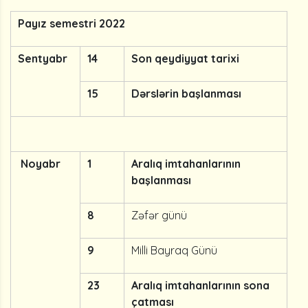
Payız semestri 2022
Sentyabr
14
Son qeydiyyat tarixi
15
Dərslərin başlanması
Noyabr
1
Aralıq imtahanlarının
başlanması
8
Zəfər günü
9
Milli Bayraq Günü
23
Aralıq imtahanlarının sona
çatması