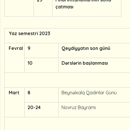
çatması
Yaz semestri 2023
Fevral
9
Qeydiyyatın son günü
10
Dərslərin başlanması
Mart
8
Beynəlxalq Qadınlar Günü
20-24
Novruz Bayramı