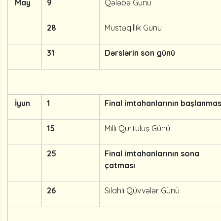
May
9
Qələbə Günü
28
Müstəqillik Günü
31
Dərslərin son günü
İyun
1
Final imtahanlarının başlanmas
15
Milli Qurtuluş Günü
25
Final imtahanlarının sona
çatması
26
Silahlı Qüvvələr Günü