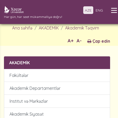
AZE
ENG
Hər gün, hər saat mükəmməlliyə doğru!
Ana səhifə
AKADEMİK
Akademik Təqvim
A+
A-
Çap edin
AKADEMİK
Fakültələr
Akademik Departamentlər
İnstitut və Mərkəzlər
Akademik Siyasət