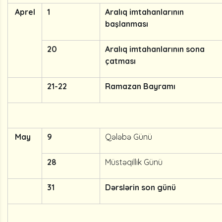
Aprel
1
Aralıq imtahanlarının
başlanması
20
Aralıq imtahanlarının sona
çatması
21-22
Ramazan Bayramı
May
9
Qələbə Günü
28
Müstəqillik Günü
31
Dərslərin son günü