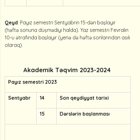
Qeyd
: Payız semestri Sentyabrın 15-dən başlayır
(həftə sonuna düşmədiyi halda). Yaz semestri Fevralın
10-u ətrafında başlayır (yenə də həftə sonlarından asılı
olaraq).
Akademik Təqvim 2023-2024
Payız semestri 2023
Sentyabr
14
Son qeydiyyat tarixi
15
Dərslərin başlanması