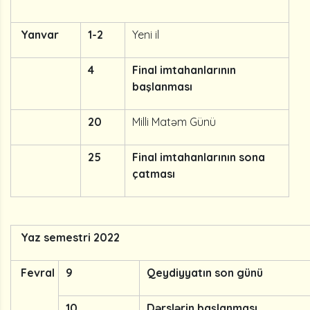
Yanvar
1-2
Yeni il
4
Final imtahanlarının
başlanması
20
Milli Matəm Günü
25
Final imtahanlarının sona
çatması
Yaz semestri 2022
Fevral
9
Qeydiyyatın son günü
10
Dərslərin başlanması