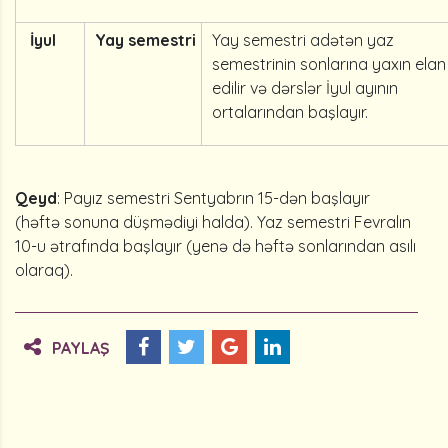
İyul
Yay semestri
Yay semestri adətən yaz
semestrinin sonlarına yaxın elan
edilir və dərslər İyul ayının
ortalarından başlayır.
Qeyd
: Payız semestri Sentyabrın 15-dən başlayır
(həftə sonuna düşmədiyi halda). Yaz semestri Fevralın
10-u ətrafında başlayır (yenə də həftə sonlarından asılı
olaraq).
PAYLAŞ