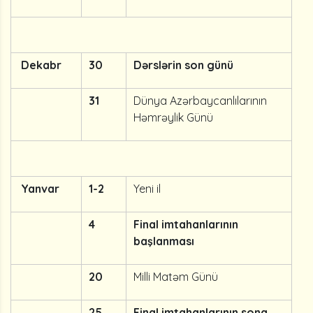
Dekabr
30
Dərslərin son günü
31
Dünya Azərbaycanlılarının
Həmrəylik Günü
Yanvar
1-2
Yeni il
4
Final imtahanlarının
başlanması
20
Milli Matəm Günü
25
Final imtahanlarının sona