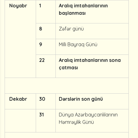
Noyabr
1
Aralıq imtahanlarının
başlanması
8
Zəfər günü
9
Milli Bayraq Günü
22
Aralıq imtahanlarının sona
çatması
Dekabr
30
Dərslərin son günü
31
Dünya Azərbaycanlılarının
Həmrəylik Günü