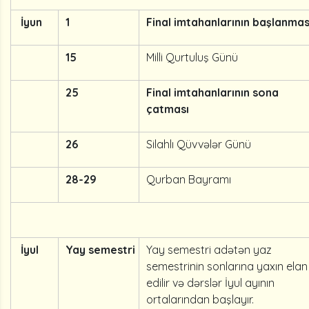
İyun
1
Final imtahanlarının başlanmas
15
Milli Qurtuluş Günü
25
Final imtahanlarının sona
çatması
26
Silahlı Qüvvələr Günü
28-29
Qurban Bayramı
İyul
Yay semestri
Yay semestri adətən yaz
semestrinin sonlarına yaxın elan
edilir və dərslər İyul ayının
ortalarından başlayır.