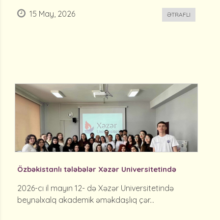
15 May, 2026
ƏTRAFLI
Özbəkistanlı tələbələr Xəzər Universitetində
2026-cı il mayın 12- də Xəzər Universitetində
beynəlxalq akademik əməkdaşlıq çər...