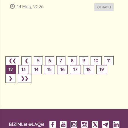
14 May, 2026
ƏTRAFLI
❮❮
❮
5
6
7
8
9
10
11
12
13
14
15
16
17
18
19
❯
❯❯
BİZİMLƏ ƏLAQƏ