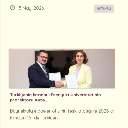
15 May, 2026
ƏTRAFLI
Türkiyənin İstanbul Esenyurt Universitetinin
prorektoru Xəzə...
Beynəlxalq əlaqələr ofisinin təşkilatçılığı ilə 2026-cı
il mayın 15- də Türkiyən...