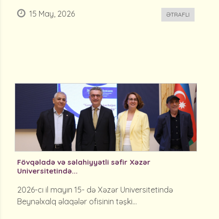
15 May, 2026
ƏTRAFLI
Fövqəladə və səlahiyyətli səfir Xəzər
Universitetində...
2026-cı il mayın 15- də Xəzər Universitetində
Beynəlxalq əlaqələr ofisinin təşki...