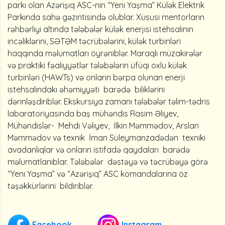
parkı olan Azərişıq ASC-nin “Yeni Yaşma” Külək Elektrik
Parkında sahə gəzintisində olublar. Xüsusi mentorların
rəhbərliyi altında tələbələr külək enerjisi istehsalının
incəliklərini, SƏTƏM təcrübələrini, külək turbinləri
haqqında məlumatları öyrəniblər. Maraqlı müzakirələr
və praktiki fəaliyyətlər tələbələrin üfüqi oxlu külək
turbinləri (HAWTs) və onların bərpa olunan enerji
istehsalındakı əhəmiyyəti barədə biliklərini
dərinləşdiriblər. Ekskursiya zamanı tələbələr təlim-tədris
labaratoriyasinda baş mühəndis Rasim Əliyev,
Mühəndislər- Mehdi Vəliyev, İlkin Məmmədov, Arslan
Məmmədov və texnik İman Süleymanzadədən texniki
avadanlıqlar və onların istifadə qaydaları barədə
məlumatlanıblar. Tələbələr dəstəyə və təcrübəyə görə
“Yeni Yaşma” və “Azərişıq” ASC komandalarına öz
təşəkkürlərini bildiriblər.
Facebook
Instagram