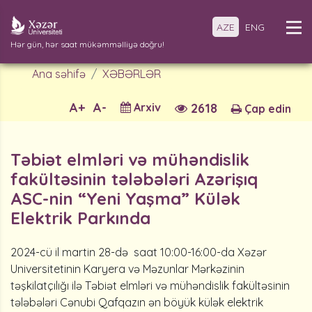
AZE
ENG
Hər gün, hər saat mükəmməlliyə doğru!
Ana səhifə
XƏBƏRLƏR
A+
A-
Arxiv
2618
Çap edin
Təbiət elmləri və mühəndislik
fakültəsinin tələbələri Azərişıq
ASC-nin “Yeni Yaşma” Külək
Elektrik Parkında
2024-cü il martin 28-də saat 10:00-16:00-da Xəzər
Universitetinin Karyera və Məzunlar Mərkəzinin
təşkilatçılığı ilə Təbiət elmləri və mühəndislik fakültəsinin
tələbələri Cənubi Qafqazın ən böyük külək elektrik