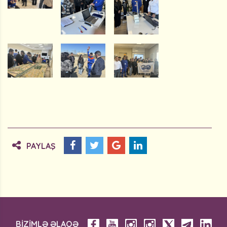
PAYLAŞ
BİZİMLƏ ƏLAQƏ