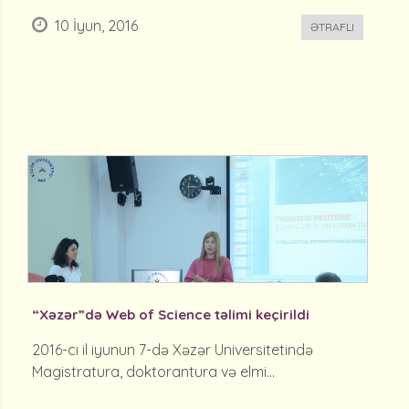
10 İyun, 2016
ƏTRAFLI
“Xəzər”də Web of Science təlimi keçirildi
2016-cı il iyunun 7-də Xəzər Universitetində
Magistratura, doktorantura və elmi...