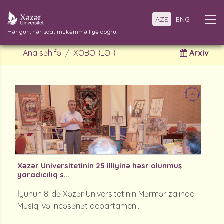
AZE
ENG
Hər gün, hər saat mükəmməlliyə doğru!
Ana səhifə
XƏBƏRLƏR
Arxiv
Xəzər Universitetinin 25 illiyinə həsr olunmuş
yaradıcılıq s...
İyunun 8-də Xəzər Universitetinin Mərmər zalında
Musiqi və incəsənət departamen...