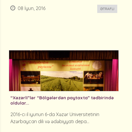
08 İyun, 2016
ƏTRAFLI
“Xəzərli”lər “Bölgələrdən paytaxta” tədbirində
oldular...
2016-cı il iyunun 6-da Xəzər Universitetinin
Azərbaycan dili və ədəbiyyatı depa...