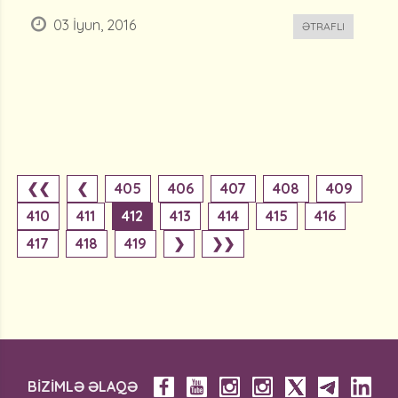
03 İyun, 2016
ƏTRAFLI
❮❮
❮
405
406
407
408
409
410
411
412
413
414
415
416
417
418
419
❯
❯❯
BİZİMLƏ ƏLAQƏ