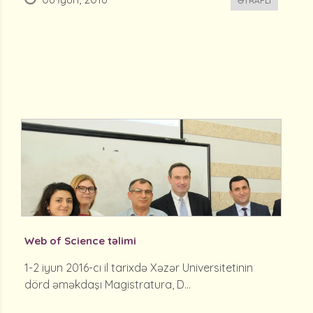
ƏTRAFLI
Web of Science təlimi
1-2 iyun 2016-cı il tarixdə Xəzər Universitetinin
dörd əməkdaşı Magistratura, D...