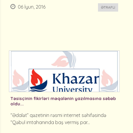
06 İyun, 2016
ƏTRAFLI
Təsisçinin fikirləri məqalənin yazılmasına səbəb
oldu...
“Ədalət” qəzetinin rəsmi internet səhifəsində
“Qəbul imtahanında baş vermiş par...