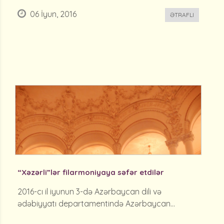
06 İyun, 2016
ƏTRAFLI
“Xəzərli”lər filarmoniyaya səfər etdilər
2016-cı il iyunun 3-də Azərbaycan dili və
ədəbiyyatı departamentində Azərbaycan...