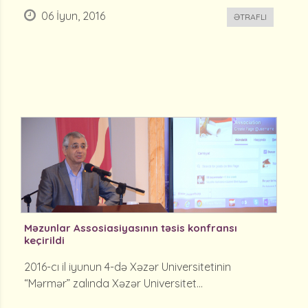
06 İyun, 2016
ƏTRAFLI
Məzunlar Assosiasiyasının təsis konfransı
keçirildi
2016-cı il iyunun 4-də Xəzər Universitetinin
“Mərmər” zalında Xəzər Universitet...