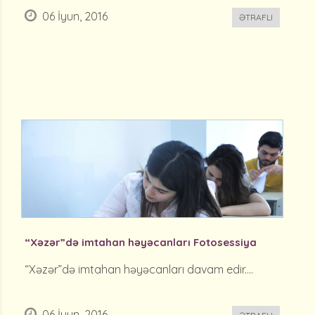
06 İyun, 2016
ƏTRAFLI
“Xəzər”də imtahan həyəcanları Fotosessiya
“Xəzər”də imtahan həyəcanları davam edir....
06 İyun, 2016