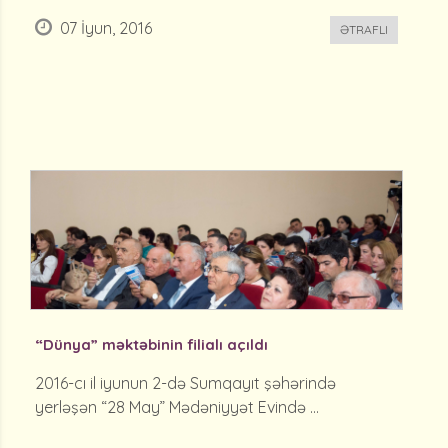
07 İyun, 2016
ƏTRAFLI
“Dünya” məktəbinin filialı açıldı
2016-cı il iyunun 2-də Sumqayıt şəhərində
yerləşən “28 May” Mədəniyyət Evində ...