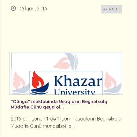
06 İyun, 2016
ƏTRAFLI
“Dünya” məktəbində Uşaqların Beynəlxalq
Müdafiə Günü qeyd ol...
2016-cı il iyunun 1-də 1 İyun – Uşaqların Beynəlxalq
Müdafiə Günü münasibətilə ...