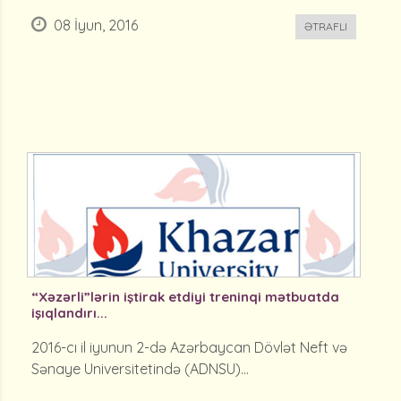
08 İyun, 2016
ƏTRAFLI
“Xəzərli”lərin iştirak etdiyi treninqi mətbuatda
işıqlandırı...
2016-cı il iyunun 2-də Azərbaycan Dövlət Neft və
Sənaye Universitetində (ADNSU)...