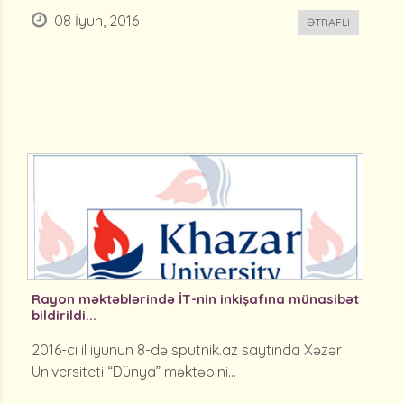
08 İyun, 2016
ƏTRAFLI
Rayon məktəblərində İT-nin inkişafına münasibət
bildirildi...
2016-cı il iyunun 8-də sputnik.az saytında Xəzər
Universiteti “Dünya” məktəbini...