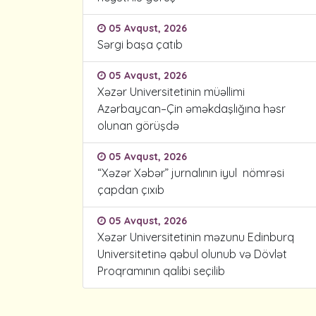
05 Avqust, 2026
Sərgi başa çatıb
05 Avqust, 2026
Xəzər Universitetinin müəllimi
Azərbaycan–Çin əməkdaşlığına həsr
olunan görüşdə
05 Avqust, 2026
“Xəzər Xəbər” jurnalının iyul nömrəsi
çapdan çıxıb
05 Avqust, 2026
Xəzər Universitetinin məzunu Edinburq
Universitetinə qəbul olunub və Dövlət
Proqramının qalibi seçilib