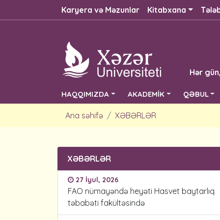
Karyera və Məzunlar
Kitabxana
Tələ
Hər gün
HAQQIMIZDA
AKADEMİK
QƏBUL
Ana səhifə
XƏBƏRLƏR
XƏBƏRLƏR
27 İyul, 2026
FAO nümayəndə heyəti Hasvet baytarlıq
təbabəti fakültəsində