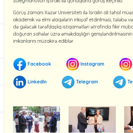
Süleymanovun iştirakı ilə qonaqlarla görüş keçirilib.
Görüş zamanı Xəzər Universiteti ilə İsrailin ali təhsil mü
akademik və elmi əlaqələrin inkişaf etdirilməsi, tələbə 
də gələcək tərəfdaşlıq istiqamətləri ətrafında fikir mübad
doğuran sahələr üzrə əməkdaşlığın genişləndirilməsinin 
imkanlarını müzakirə ediblər.
Facebook
Instagram
LinkedIn
Telegram
Te