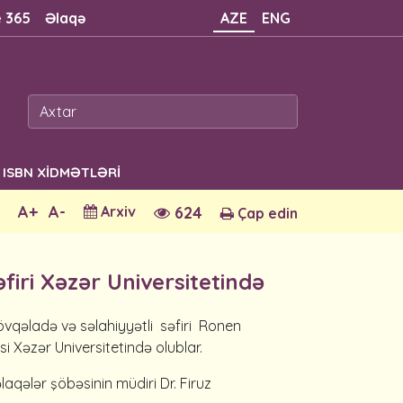
e 365
Əlaqə
AZE
ENG
ISBN XİDMƏTLƏRİ
A+
A-
Arxiv
624
Çap edin
əfiri Xəzər Universitetində
fövqəladə və səlahiyyətli səfiri Ronen
si Xəzər Universitetində olublar.
laqələr şöbəsinin müdiri Dr. Firuz