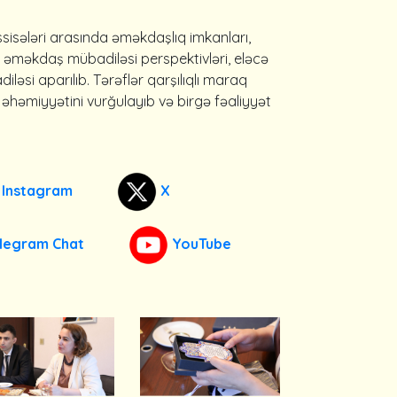
əssisələri arasında əməkdaşlıq imkanları,
və əməkdaş mübadiləsi perspektivləri, eləcə
iləsi aparılıb. Tərəflər qarşılıqlı maraq
əhəmiyyətini vurğulayıb və birgə fəaliyyət
Instagram
X
legram Chat
YouTube