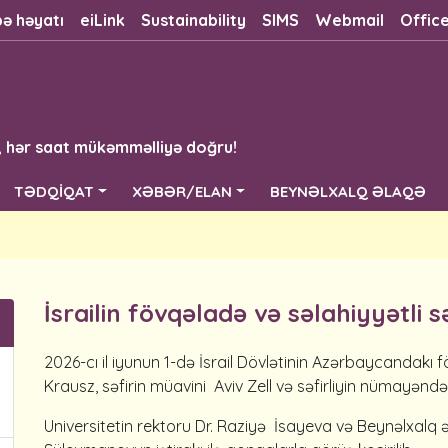
bə həyatı
eiLink
Sustainability
SIMS
Webmail
Offic
, hər saat mükəmməlliyə doğru!
TƏDQİQAT
XƏBƏR/ELAN
BEYNƏLXALQ ƏLAQƏ
İsrailin fövqəladə və səlahiyyətli s
2026-cı il iyunun 1-də İsrail Dövlətinin Azərbaycandakı 
Krausz, səfirin müavini Aviv Zell və səfirliyin nümayəndə
Universitetin rektoru Dr. Raziyə İsayeva və Beynəlxalq ə