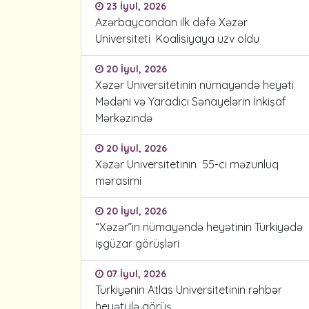
23 İyul, 2026
Azərbaycandan ilk dəfə Xəzər
Universiteti Koalisiyaya üzv oldu
20 İyul, 2026
Xəzər Universitetinin nümayəndə heyəti
Mədəni və Yaradıcı Sənayelərin İnkişaf
Mərkəzində
20 İyul, 2026
Xəzər Universitetinin 55-ci məzunluq
mərasimi
20 İyul, 2026
“Xəzər”in nümayəndə heyətinin Türkiyədə
işgüzar görüşləri
07 İyul, 2026
Türkiyənin Atlas Universitetinin rəhbər
heyəti ilə görüş