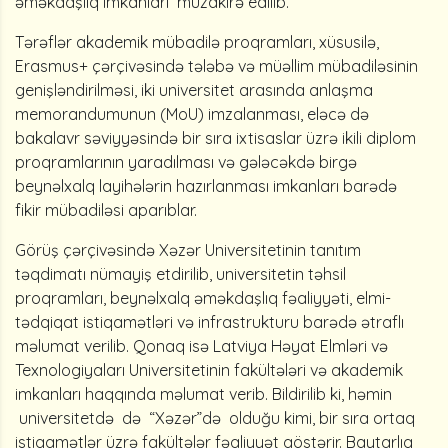
əməkdaşlıq imkanları müzakirə edilib.
Tərəflər akademik mübadilə proqramları, xüsusilə,
Erasmus+ çərçivəsində tələbə və müəllim mübadiləsinin
genişləndirilməsi, iki universitet arasında anlaşma
memorandumunun (MoU) imzalanması, eləcə də
bakalavr səviyyəsində bir sıra ixtisaslar üzrə ikili diplom
proqramlarının yaradılması və gələcəkdə birgə
beynəlxalq layihələrin hazırlanması imkanları barədə
fikir mübadiləsi aparıblar.
Görüş çərçivəsində Xəzər Universitetinin tanıtım
təqdimatı nümayiş etdirilib, universitetin təhsil
proqramları, beynəlxalq əməkdaşlıq fəaliyyəti, elmi-
tədqiqat istiqamətləri və infrastrukturu barədə ətraflı
məlumat verilib. Qonaq isə Latviya Həyat Elmləri və
Texnologiyaları Universitetinin fakültələri və akademik
imkanları haqqında məlumat verib. Bildirilib ki, həmin
universitetdə də “Xəzər”də olduğu kimi, bir sıra ortaq
istiqamətlər üzrə fakültələr fəaliyyət göstərir. Baytarlıq