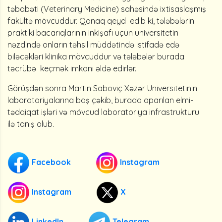
təbabəti (Veterinary Medicine) sahəsində ixtisaslaşmış
fakültə mövcuddur. Qonaq qeyd edib ki, tələbələrin
praktiki bacarıqlarının inkişafı üçün universitetin
nəzdində onların təhsil müddətində istifadə edə
biləcəkləri klinika mövcuddur və tələbələr burada
təcrübə keçmək imkanı əldə edirlər.
Görüşdən sonra Martin Saboviç Xəzər Universitetinin
laboratoriyalarına baş çəkib, burada aparılan elmi-
tədqiqat işləri və mövcud laboratoriya infrastrukturu
ilə tanış olub.
Facebook
Instagram
Instagram
X
LinkedIn
Telegram