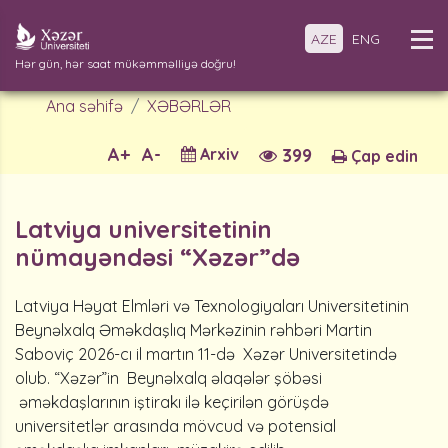
AZE
ENG
Hər gün, hər saat mükəmməlliyə doğru!
Ana səhifə
XƏBƏRLƏR
A+
A-
Arxiv
399
Çap edin
Latviya universitetinin
nümayəndəsi “Xəzər”də
Latviya Həyat Elmləri və Texnologiyaları Universitetinin
Beynəlxalq Əməkdaşlıq Mərkəzinin rəhbəri Martin
Saboviç 2026-cı il martın 11-də Xəzər Universitetində
olub. “Xəzər”in Beynəlxalq əlaqələr şöbəsi
əməkdaşlarının iştirakı ilə keçirilən görüşdə
universitetlər arasında mövcud və potensial