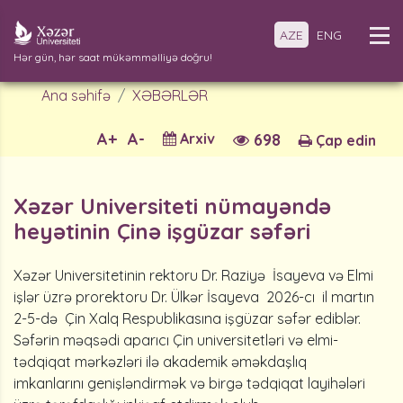
AZE
ENG
Hər gün, hər saat mükəmməlliyə doğru!
Ana səhifə
XƏBƏRLƏR
A+
A-
Arxiv
698
Çap edin
Xəzər Universiteti nümayəndə
heyətinin Çinə işgüzar səfəri
Xəzər Universitetinin rektoru Dr. Raziyə İsayeva və Elmi
işlər üzrə prorektoru Dr. Ülkər İsayeva 2026-cı il martın
2-5-də Çin Xalq Respublikasına işgüzar səfər ediblər.
Səfərin məqsədi aparıcı Çin universitetləri və elmi-
tədqiqat mərkəzləri ilə akademik əməkdaşlıq
imkanlarını genişləndirmək və birgə tədqiqat layihələri