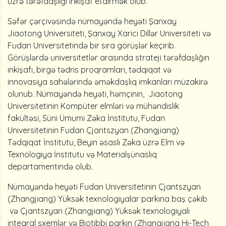
üzrə tərəfdaşlığı inkişaf etdirmək olub.
Səfər çərçivəsində nümayəndə heyəti Şanxay
Jiaotong Universiteti, Şanxay Xarici Dillər Universiteti və
Fudan Universitetində bir sıra görüşlər keçirib.
Görüşlərdə universitetlər arasında strateji tərəfdaşlığın
inkişafı, birgə tədris proqramları, tədqiqat və
innovasiya sahələrində əməkdaşlıq imkanları müzakirə
olunub. Nümayəndə heyəti, həmçinin, Jiaotong
Universitetinin Kompüter elmləri və mühəndislik
fakültəsi, Süni Ümumi Zəka İnstitutu, Fudan
Universitetinin Fudan Çjantszyan (Zhangjiang)
Tədqiqat İnstitutu, Beyin əsaslı Zəka üzrə Elm və
Texnologiya İnstitutu və Materialşünaslıq
departamentində olub.
Nümayəndə heyəti Fudan Universitetinin Çjantszyan
(Zhangjiang) Yüksək texnologiyalar parkına baş çəkib
və Çjantszyan (Zhangjiang) Yüksək texnologiyalı
inteqral sxemlər və Biotibbi parkın (Zhangjiang Hi-Tech