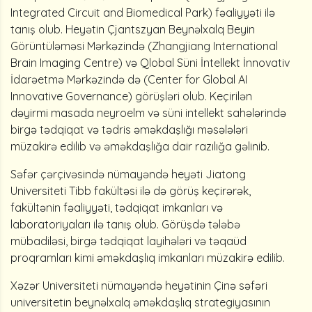
Integrated Circuit and Biomedical Park) fəaliyyəti ilə
tanış olub. Heyətin Çjantszyan Beynəlxalq Beyin
Görüntüləməsi Mərkəzində (Zhangjiang International
Brain Imaging Centre) və Qlobal Süni İntellekt İnnovativ
İdarəetmə Mərkəzində də (Center for Global AI
Innovative Governance) görüşləri olub. Keçirilən
dəyirmi masada neyroelm və süni intellekt sahələrində
birgə tədqiqat və tədris əməkdaşlığı məsələləri
müzakirə edilib və əməkdaşlığa dair razılığa gəlinib.
Səfər çərçivəsində nümayəndə heyəti Jiatong
Universiteti Tibb fakültəsi ilə də görüş keçirərək,
fakültənin fəaliyyəti, tədqiqat imkanları və
laboratoriyaları ilə tanış olub. Görüşdə tələbə
mübadiləsi, birgə tədqiqat layihələri və təqaüd
proqramları kimi əməkdaşlıq imkanları müzakirə edilib.
Xəzər Universiteti nümayəndə heyətinin Çinə səfəri
universitetin beynəlxalq əməkdaşlıq strategiyasının