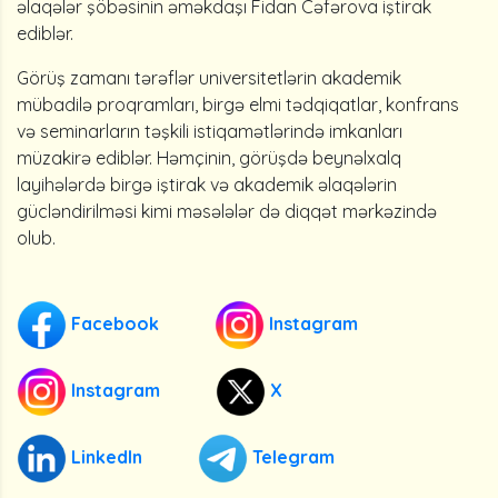
əlaqələr şöbəsinin əməkdaşı Fidan Cəfərova iştirak
ediblər.
Görüş zamanı tərəflər universitetlərin akademik
mübadilə proqramları, birgə elmi tədqiqatlar, konfrans
və seminarların təşkili istiqamətlərində imkanları
müzakirə ediblər. Həmçinin, görüşdə beynəlxalq
layihələrdə birgə iştirak və akademik əlaqələrin
gücləndirilməsi kimi məsələlər də diqqət mərkəzində
olub.
Facebook
Instagram
Instagram
X
LinkedIn
Telegram