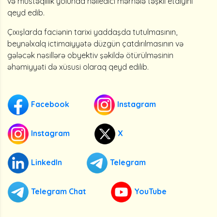
və müstəqillik yolunda həlledici mərhələ təşkil etdiyini
qeyd edib.
Çıxışlarda faciənin tarixi yaddaşda tutulmasının,
beynəlxalq ictimaiyyətə düzgün çatdırılmasının və
gələcək nəsillərə obyektiv şəkildə ötürülməsinin
əhəmiyyəti də xüsusi olaraq qeyd edilib.
Facebook
Instagram
Instagram
X
LinkedIn
Telegram
Telegram Chat
YouTube