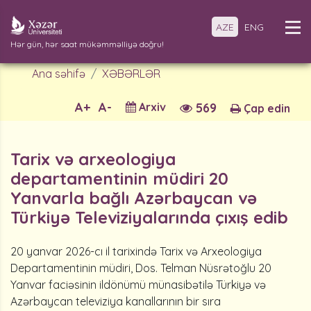
AZE
ENG
Hər gün, hər saat mükəmməlliyə doğru!
Ana səhifə
XƏBƏRLƏR
A+
A-
Arxiv
569
Çap edin
Tarix və arxeologiya
departamentinin müdiri 20
Yanvarla bağlı Azərbaycan və
Türkiyə Televiziyalarında çıxış edib
20 yanvar 2026-cı il tarixində Tarix və Arxeologiya
Departamentinin müdiri, Dos. Telman Nüsrətoğlu 20
Yanvar faciəsinin ildönümü münasibətilə Türkiyə və
Azərbaycan televiziya kanallarının bir sıra