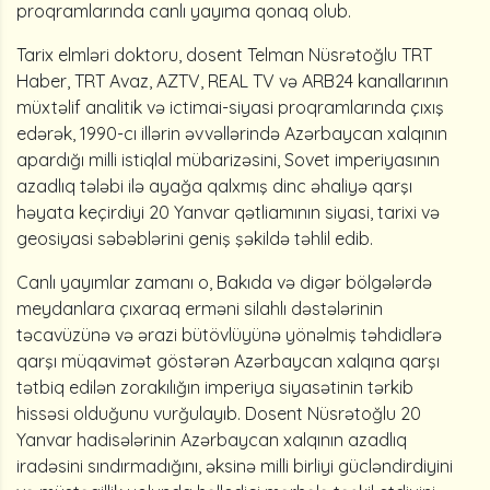
proqramlarında canlı yayıma qonaq olub.
Tarix elmləri doktoru, dosent Telman Nüsrətoğlu TRT
Haber, TRT Avaz, AZTV, REAL TV və ARB24 kanallarının
müxtəlif analitik və ictimai-siyasi proqramlarında çıxış
edərək, 1990-cı illərin əvvəllərində Azərbaycan xalqının
apardığı milli istiqlal mübarizəsini, Sovet imperiyasının
azadlıq tələbi ilə ayağa qalxmış dinc əhaliyə qarşı
həyata keçirdiyi 20 Yanvar qətliamının siyasi, tarixi və
geosiyasi səbəblərini geniş şəkildə təhlil edib.
Canlı yayımlar zamanı o, Bakıda və digər bölgələrdə
meydanlara çıxaraq erməni silahlı dəstələrinin
təcavüzünə və ərazi bütövlüyünə yönəlmiş təhdidlərə
qarşı müqavimət göstərən Azərbaycan xalqına qarşı
tətbiq edilən zorakılığın imperiya siyasətinin tərkib
hissəsi olduğunu vurğulayıb. Dosent Nüsrətoğlu 20
Yanvar hadisələrinin Azərbaycan xalqının azadlıq
iradəsini sındırmadığını, əksinə milli birliyi gücləndirdiyini