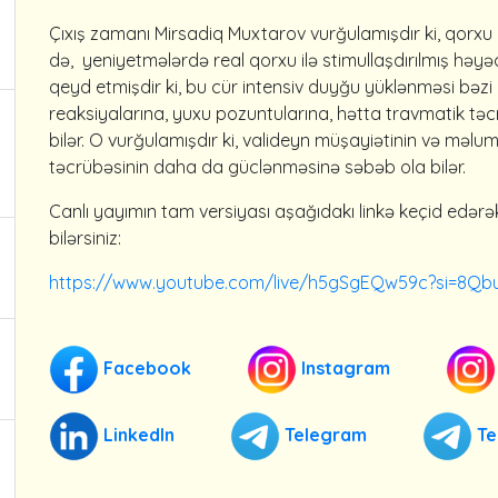
Çıxış zamanı Mirsadiq Muxtarov vurğulamışdır ki, qorxu
də, yeniyetmələrdə real qorxu ilə stimullaşdırılmış həyə
qeyd etmişdir ki, bu cür intensiv duyğu yüklənməsi bəz
reaksiyalarına, yuxu pozuntularına, hətta travmatik tə
bilər. O vurğulamışdır ki, valideyn müşayiətinin və mə
təcrübəsinin daha da güclənməsinə səbəb ola bilər.
Canlı yayımın tam versiyası aşağıdakı linkə keçid edərə
bilərsiniz:
https://www.youtube.com/live/h5gSgEQw59c?si=8Q
Facebook
Instagram
LinkedIn
Telegram
Te