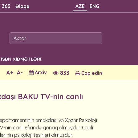
e 365
Əlaqə
AZE
ENG
ISBN XİDMƏTLƏRİ
A+
A-
Arxiv
833
Çap edin
daşı BAKU TV-nin canlı
 departamentinin əməkdaşı və Xəzər Psixoloji
-nin canlı efirində qonaq olmuşdur. Canlı
nin psixoloji təsirləri olmuşdur.