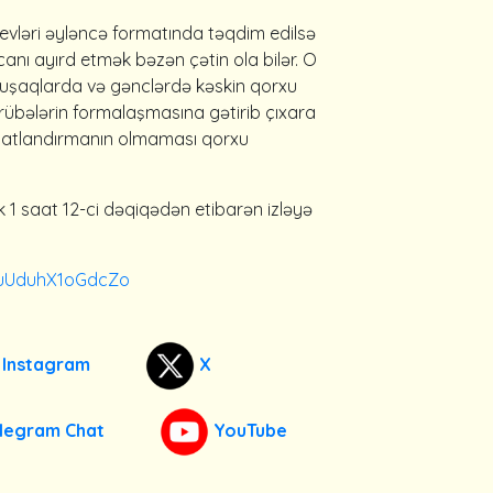
 evləri əyləncə formatında təqdim edilsə
canı ayırd etmək bəzən çətin ola bilər. O
i uşaqlarda və gənclərdə kəskin qorxu
crübələrin formalaşmasına gətirib çıxara
lumatlandırmanın olmaması qorxu
k 1 saat 12-ci dəqiqədən etibarən izləyə
buUduhX1oGdcZo
Instagram
X
legram Chat
YouTube