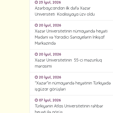
23 İyul, 2026
Azərbaycandan ilk dəfə Xəzər
Universiteti Koalisiyaya üzv oldu
20 İyul, 2026
Xəzər Universitetinin nümayəndə heyəti
Mədəni və Yaradıcı Sənayelərin İnkişaf
Mərkəzində
20 İyul, 2026
Xəzər Universitetinin 55-ci məzunluq
mərasimi
20 İyul, 2026
“Xəzər”in nümayəndə heyətinin Türkiyədə
işgüzar görüşləri
07 İyul, 2026
Türkiyənin Atlas Universitetinin rəhbər
heyəti ilə görüş