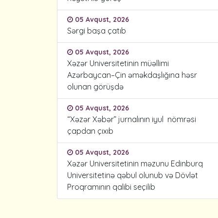
05 Avqust, 2026
Sərgi başa çatıb
05 Avqust, 2026
Xəzər Universitetinin müəllimi
Azərbaycan–Çin əməkdaşlığına həsr
olunan görüşdə
05 Avqust, 2026
“Xəzər Xəbər” jurnalının iyul nömrəsi
çapdan çıxıb
05 Avqust, 2026
Xəzər Universitetinin məzunu Edinburq
Universitetinə qəbul olunub və Dövlət
Proqramının qalibi seçilib