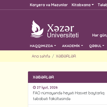
Karyera və Məzunlar
Kitabxana
Tələ
Hər gün
HAQQIMIZDA
AKADEMİK
QƏBUL
Ana səhifə
XƏBƏRLƏR
XƏBƏRLƏR
27 İyul, 2026
FAO nümayəndə heyəti Hasvet baytarlıq
təbabəti fakültəsində