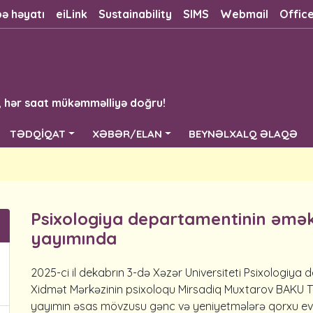
bə həyatı
eiLink
Sustainability
SIMS
Webmail
Offic
, hər saat mükəmməlliyə doğru!
TƏDQİQAT
XƏBƏR/ELAN
BEYNƏLXALQ ƏLAQƏ
Psixologiya departamentinin əmək
yayımında
2025-ci il dekabrın 3-də Xəzər Universiteti Psixologiya
Xidmət Mərkəzinin psixoloqu Mirsadiq Muxtarov BAKU TV
yayımın əsas mövzusu gənc və yeniyetmələrə qorxu evləri