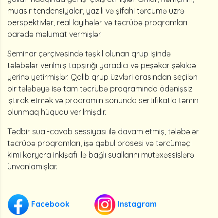
müasir tendensiyalar, yazılı və şifahi tərcümə üzrə
perspektivlər, real layihələr və təcrübə proqramları
barədə məlumat vermişlər.
Seminar çərçivəsində təşkil olunan qrup işində
tələbələr verilmiş tapşırığı yaradıcı və peşəkar şəkildə
yerinə yetirmişlər. Qalib qrup üzvləri arasından seçilən
bir tələbəyə isə tam təcrübə proqramında ödənişsiz
iştirak etmək və proqramın sonunda sertifikatla təmin
olunmaq hüququ verilmişdir.
Tədbir sual-cavab sessiyası ilə davam etmiş, tələbələr
təcrübə proqramları, işə qəbul prosesi və tərcüməçi
kimi karyera inkişafı ilə bağlı suallarını mütəxəssislərə
ünvanlamışlar.
Facebook
Instagram