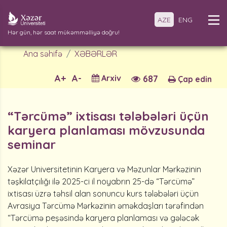
AZE
ENG
Hər gün, hər saat mükəmməlliyə doğru!
Ana səhifə
XƏBƏRLƏR
A+
A-
Arxiv
687
Çap edin
“Tərcümə” ixtisası tələbələri üçün
karyera planlaması mövzusunda
seminar
Xəzər Universitetinin Karyera və Məzunlar Mərkəzinin
təşkilatçılığı ilə 2025-ci il noyabrın 25-də “Tərcümə”
ixtisası üzrə təhsil alan sonuncu kurs tələbələri üçün
Avrasiya Tərcümə Mərkəzinin əməkdaşları tərəfindən
“Tərcümə peşəsində karyera planlaması və gələcək