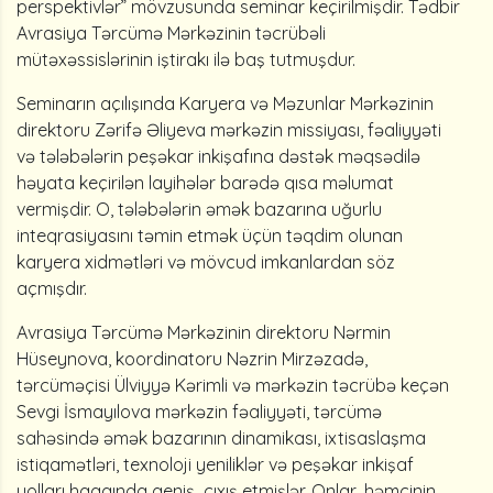
perspektivlər” mövzusunda seminar keçirilmişdir. Tədbir
Avrasiya Tərcümə Mərkəzinin təcrübəli
mütəxəssislərinin iştirakı ilə baş tutmuşdur.
Seminarın açılışında Karyera və Məzunlar Mərkəzinin
direktoru Zərifə Əliyeva mərkəzin missiyası, fəaliyyəti
və tələbələrin peşəkar inkişafına dəstək məqsədilə
həyata keçirilən layihələr barədə qısa məlumat
vermişdir. O, tələbələrin əmək bazarına uğurlu
inteqrasiyasını təmin etmək üçün təqdim olunan
karyera xidmətləri və mövcud imkanlardan söz
açmışdır.
Avrasiya Tərcümə Mərkəzinin direktoru Nərmin
Hüseynova, koordinatoru Nəzrin Mirzəzadə,
tərcüməçisi Ülviyyə Kərimli və mərkəzin təcrübə keçən
Sevgi İsmayılova mərkəzin fəaliyyəti, tərcümə
sahəsində əmək bazarının dinamikası, ixtisaslaşma
istiqamətləri, texnoloji yeniliklər və peşəkar inkişaf
yolları haqqında geniş çıxış etmişlər. Onlar, həmçinin,