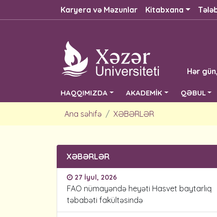
Karyera və Məzunlar
Kitabxana
Tələ
Hər gün
HAQQIMIZDA
AKADEMİK
QƏBUL
Ana səhifə
XƏBƏRLƏR
XƏBƏRLƏR
27 İyul, 2026
FAO nümayəndə heyəti Hasvet baytarlıq
təbabəti fakültəsində