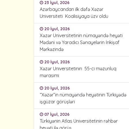
23 İyul, 2026
Azərbaycandan ilk dəfə Xəzər
Universiteti Koalisiyaya üzv oldu
20 İyul, 2026
Xəzər Universitetinin nümayəndə heyəti
Mədəni və Yaradıcı Sənayelərin İnkişaf
Mərkəzində
20 İyul, 2026
Xəzər Universitetinin 55-ci məzunluq
mərasimi
20 İyul, 2026
“Xəzər”in nümayəndə heyətinin Türkiyədə
işgüzar görüşləri
07 İyul, 2026
Türkiyənin Atlas Universitetinin rəhbər
heyəti ilə görüş