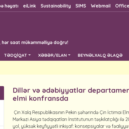
bə həyatı
eiLink
Sustainability
SIMS
Webmail
Offic
, hər saat mükəmməlliyə doğru!
TƏDQİQAT
XƏBƏR/ELAN
BEYNƏLXALQ ƏLAQƏ
Dillər və ədəbiyyatlar departame
elmi konfransda
Çin Xalq Respublikasının Pekin şəhərində Çin İctimai E
Mərkəzi Asiya tədqiqatları İnstitutunun təşkilatçılığı ilə 
yol, yüksək keyfiyyətli inkişaf: konsepsiyalar və fəaliyyət