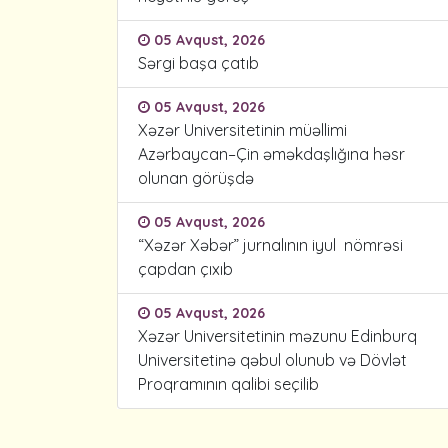
05 Avqust, 2026
Sərgi başa çatıb
05 Avqust, 2026
Xəzər Universitetinin müəllimi
Azərbaycan–Çin əməkdaşlığına həsr
olunan görüşdə
05 Avqust, 2026
“Xəzər Xəbər” jurnalının iyul nömrəsi
çapdan çıxıb
05 Avqust, 2026
Xəzər Universitetinin məzunu Edinburq
Universitetinə qəbul olunub və Dövlət
Proqramının qalibi seçilib