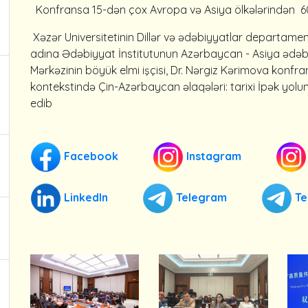
Konfransa 15-dən çox Avropa və Asiya ölkələrindən 60
Xəzər Universitetinin Dillər və ədəbiyyatlar departament
adına Ədəbiyyat İnstitutunun Azərbaycan - Asiya ədəbi 
Mərkəzinin böyük elmi işçisi, Dr. Nərgiz Kərimova konfr
kontekstində Çin-Azərbaycan əlaqələri: tarixi İpək y
edib
Facebook
Instagram
LinkedIn
Telegram
Te