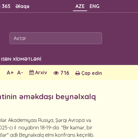
e 365
Əlaqə
AZE
ENG
ISBN XİDMƏTLƏRİ
A+
A-
Arxiv
716
Çap edin
ntinin əməkdaşı beynəlxalq
lmlər Akademiyası Rusiya, Şərqi Avropa və
2025-ci il noyabrın 18-19-da "Bir kəmər, bir
lər" adlı Beynəlxalq elmi konfrans keçirilib.