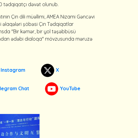
 tədqiqatçı dəvət olunub.
inin Çin dili müəllimi, AMEA Nizami Gəncəvi
əlaqələri şöbəsi Çin Tədqiqatlar
ansda "Bir kəmər, bir yol təşəbbüsü
olundan ədəbi dialoqa" mövzusunda məruzə
Instagram
X
legram Chat
YouTube