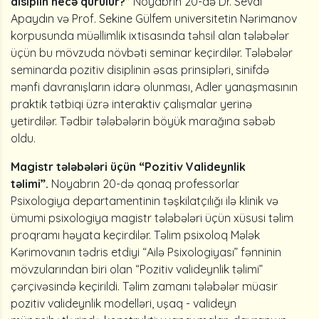
disiplin necə qurulur?”
Noyabrın 20-də Dr. Seval
Apaydın və Prof. Sekine Gülfem universitetin Nərimanov
korpusunda müəllimlik ixtisasında təhsil alan tələbələr
üçün bu mövzuda növbəti seminar keçirdilər. Tələbələr
seminarda pozitiv disiplinin əsas prinsipləri, sinifdə
mənfi davranışların idarə olunması, Adler yanaşmasının
praktik tətbiqi üzrə interaktiv çalışmalar yerinə
yetirdilər. Tədbir tələbələrin böyük marağına səbəb
oldu.
Magistr tələbələri üçün “Pozitiv Valideynlik
təlimi”.
Noyabrın 20-də qonaq professorlar
Psixologiya departamentinin təşkilatçılığı ilə klinik və
ümumi psixologiya magistr tələbələri üçün xüsusi təlim
proqramı həyata keçirdilər. Təlim psixoloq Mələk
Kərimovanın tədris etdiyi “Ailə Psixologiyası” fənninin
mövzularından biri olan “Pozitiv valideynlik təlimi”
çərçivəsində keçirildi. Təlim zamanı tələbələr müasir
pozitiv valideynlik modelləri, uşaq - valideyn