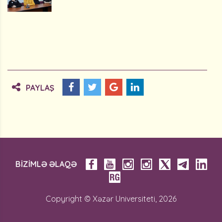
PAYLAŞ
BİZİMLƏ ƏLAQƏ
Copyright © Xəzər Universiteti, 2026