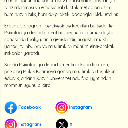
münasibətlərində konstruktiv yanaşmalar, davranışın
tənzimlənməsi və emosional dəstək metodları üzrə
həm nəzəri bilik, həm də praktiki bacarıqlar əldə etdilər.
Erasmus proqramı çərçivəsində keçirilən bu tədbirlər
Psixologiya departamentinin beynəlxalq əməkdaşlıq
sahəsində fəaliyyətinin genişləndiyini göstərməklə
yanaşı, tələbələrə və müəllimlərə mühüm elmi-praktik
imkanlar yaratdı.
Sonda Psixologiya departamentinin koordinatoru,
psixoloq Mələk Kərimova qonaq müəllimlərə təşəkkür
edərək, onların Xəzər Universitetində fəaliyyətindən
məmnunluğunu bildirdi.
Facebook
Instagram
Instagram
X