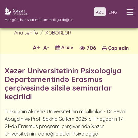
AZE
ENG
Hər gün, hər saat mükəmməlliyə doğru!
Ana səhifə
XƏBƏRLƏR
A+
A-
Arxiv
706
Çap edin
Xəzər Universitetinin Psixologiya
Departamentində Erasmus
çərçivəsində silsilə seminarlar
keçirildi
Türkiyənin Akdeniz Universitetinin müəllimləri - Dr. Seval
Apaydın və Prof. Sekine Gülfem 2025-ci il noyabrın 17-
21-də Erasmus proqramı çərçivəsində Xəzər
Universitetinin qonağı oldular. Psixologiya