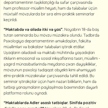
departamentinin təşkilatçılığı ilə səfər çərçivəsində
həm professor-müəllim heyəti, həm də tələbələr üçün
müxtəlif mövzularda bir sıra elmi-praktik seminarlar
keçirildi.
“Məktəbdə və ailədə itki və yas”.
Noyabrın 18-də baş
tutan seminarda bu mövzu müzakirə olundu. Tədbirdə
Psixologiya departamentinin əməkdaşları, fakültə
müəllimləri və bakalavr tələbələri iştirak etdilər.
Uşaqların ailədaxili və məktəb mühitində yaşadıqları
itkilərin emosional və sosial inkişaflarına təsiri, müəllim -
şagird münasibətlərində meydana çıxan dəyişikliklər,
mövzunun psixoloji tədqiqat obyekti kimi əhəmiyyəti
elmi-praktik müzakirələr çərçivəsində təhlil edildi. Bu
seminar iştirakçılar üçün həm nəzəri biliklərin, həm də
tətbiqi yanaşmaların paylaşılması baxımından dəyərli
platforma rolunu oynadı.
“Məktəblərdə Adler əsaslı tətbiqlər. Sinifdə pozitiv