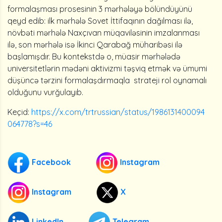
formalaşması prosesinin 3 mərhələyə bölündüyünü
qeyd edib: ilk mərhələ Sovet İttifaqının dağılması ilə,
növbəti mərhələ Naxçıvan müqaviləsinin imzalanması
ilə, son mərhələ isə İkinci Qarabağ müharibəsi ilə
başlamışdır. Bu kontekstdə o, müasir mərhələdə
universitetlərin mədəni aktivizmi təşviq etmək və ümumi
düşüncə tərzini formalaşdırmaqla strateji rol oynamalı
olduğunu vurğulayıb.
Keçid:
https://x.com/trtrussian/status/1986131400094
064778?s=46
Facebook
Instagram
Instagram
X
LinkedIn
Telegram