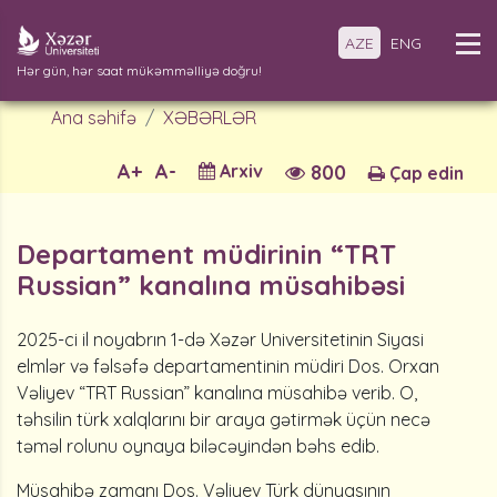
AZE
ENG
Hər gün, hər saat mükəmməlliyə doğru!
Ana səhifə
XƏBƏRLƏR
A+
A-
Arxiv
800
Çap edin
Departament müdirinin “TRT
Russian” kanalına müsahibəsi
2025-ci il noyabrın 1-də Xəzər Universitetinin Siyasi
elmlər və fəlsəfə departamentinin müdiri Dos. Orxan
Vəliyev “TRT Russian” kanalına müsahibə verib. O,
təhsilin türk xalqlarını bir araya gətirmək üçün necə
təməl rolunu oynaya biləcəyindən bəhs edib.
Müsahibə zamanı Dos. Vəliyev Türk dünyasının