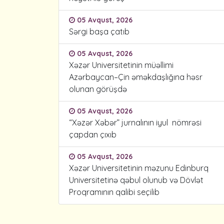
05 Avqust, 2026
Sərgi başa çatıb
05 Avqust, 2026
Xəzər Universitetinin müəllimi
Azərbaycan–Çin əməkdaşlığına həsr
olunan görüşdə
05 Avqust, 2026
“Xəzər Xəbər” jurnalının iyul nömrəsi
çapdan çıxıb
05 Avqust, 2026
Xəzər Universitetinin məzunu Edinburq
Universitetinə qəbul olunub və Dövlət
Proqramının qalibi seçilib