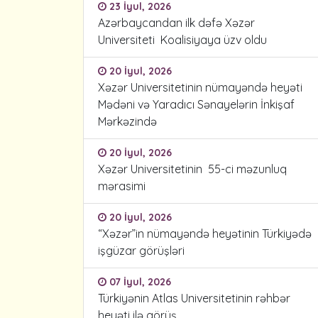
23 İyul, 2026
Azərbaycandan ilk dəfə Xəzər
Universiteti Koalisiyaya üzv oldu
20 İyul, 2026
Xəzər Universitetinin nümayəndə heyəti
Mədəni və Yaradıcı Sənayelərin İnkişaf
Mərkəzində
20 İyul, 2026
Xəzər Universitetinin 55-ci məzunluq
mərasimi
20 İyul, 2026
“Xəzər”in nümayəndə heyətinin Türkiyədə
işgüzar görüşləri
07 İyul, 2026
Türkiyənin Atlas Universitetinin rəhbər
heyəti ilə görüş