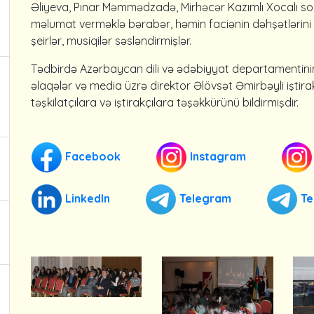
Əliyeva, Pınar Məmmədzadə, Mirhəcər Kazımlı Xocalı soyq
məlumat verməklə bərabər, həmin faciənin dəhşətlərini 
şeirlər, musiqilər səsləndirmişlər.
Tədbirdə Azərbaycan dili və ədəbiyyat departamentini
əlaqələr və media üzrə direktor Əlövsət Əmirbəyli iştir
təşkilatçılara və iştirakçılara təşəkkürünü bildirmişdir.
Facebook
Instagram
LinkedIn
Telegram
Te