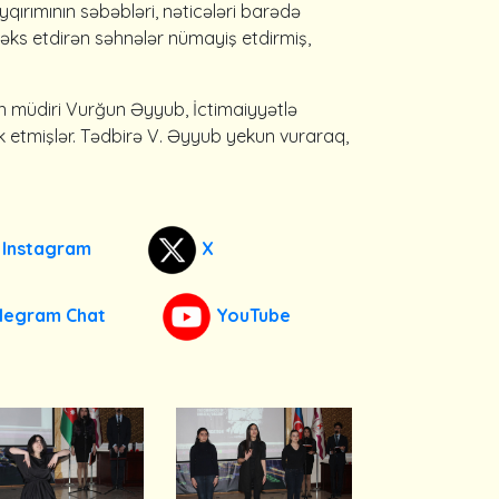
ırımının səbəbləri, nəticələri barədə
əks etdirən səhnələr nümayiş etdirmiş,
n müdiri Vurğun Əyyub, İctimaiyyətlə
ak etmişlər. Tədbirə V. Əyyub yekun vuraraq,
Instagram
X
legram Chat
YouTube