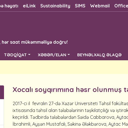
bə həyatı
eiLink
Sustainability
SIMS
Webmail
Offic
, hər saat mükəmməlliyə doğru!
TƏDQİQAT
XƏBƏR/ELAN
BEYNƏLXALQ ƏLAQƏ
Xocalı soyqırımına həsr olunmuş t
2017-ci il fevralın 27-də Xəzər Universiteti Təhsil fakült
ixtisasında təhsil alan tələbələrinin təşkilatçılığı və iştir
keçirildi. Tədbirdə tələbələrdən Səidə Cabbarova, Ayt
İbrahimli, Ayşən Mustafalı, Səkinə Ələkbərova, Aytac 