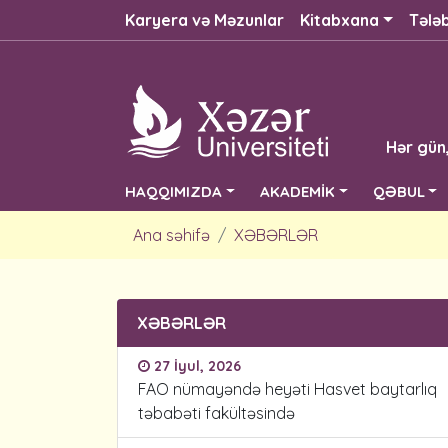
Karyera və Məzunlar
Kitabxana
Tələ
Hər gün
HAQQIMIZDA
AKADEMİK
QƏBUL
Ana səhifə
XƏBƏRLƏR
XƏBƏRLƏR
27 İyul, 2026
FAO nümayəndə heyəti Hasvet baytarlıq
təbabəti fakültəsində