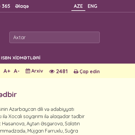
e 365
Əlaqə
AZE
ENG
ISBN XİDMƏTLƏRİ
A+
A-
Arxiv
2481
Çap edin
ədbir
əsinin Azərbaycan dili və ədəbiyyatı
akı ilə Xocalı soyqırımı ilə əlaqədar tədbir
ac Həsənova, Aytən Əsgərova, Salatın
Məmmədzadə, Müjgan Fərruxlu, Suğra