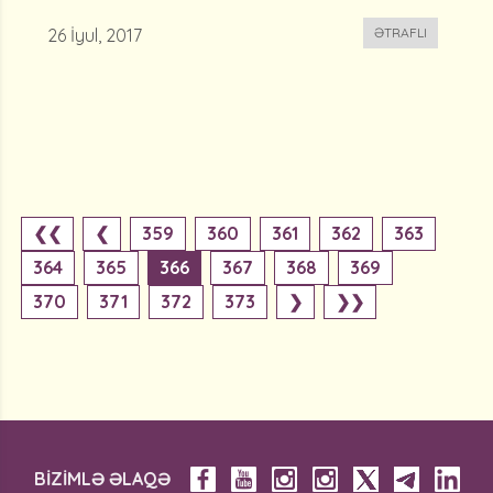
26 İyul, 2017
ƏTRAFLI
❮❮
❮
359
360
361
362
363
364
365
366
367
368
369
370
371
372
373
❯
❯❯
BİZİMLƏ ƏLAQƏ