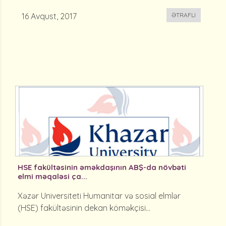
16 Avqust, 2017
ƏTRAFLI
HSE fakültəsinin əməkdaşının ABŞ-da növbəti
elmi məqaləsi ça...
Xəzər Universiteti Humanitar və sosial elmlər
(HSE) fakültəsinin dekan köməkçisi...