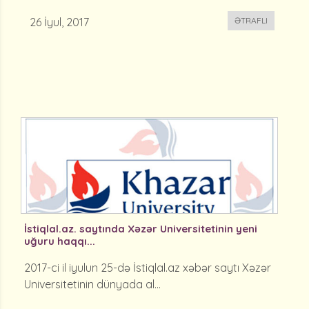
26 İyul, 2017
ƏTRAFLI
İstiqlal.az. saytında Xəzər Universitetinin yeni
uğuru haqqı...
2017-ci il iyulun 25-də İstiqlal.az xəbər saytı Xəzər
Universitetinin dünyada al...