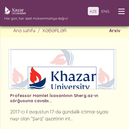
AZE
ENG
Hər gün, hər saat mükəmməlliyə doğru!
Ana səhifə
XƏBƏRLƏR
Arxiv
Professor Hamlet İsaxanlının Sherg.az-ın
sörğusuna cavabı...
2017-ci il avqustun 17-də gündəlik ictimai-siyasi
nəşr olan “Şərq” qəzetinin int...