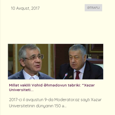
10 Avqust, 2017
ƏTRAFLI
Millət vəklili Vahid Əhmədovun təbriki: “Xəzər
Universiteti...
2017-ci il avqustun 9-da Moderator.az saytı Xəzər
Universitetinin dünyanın 150 ə...