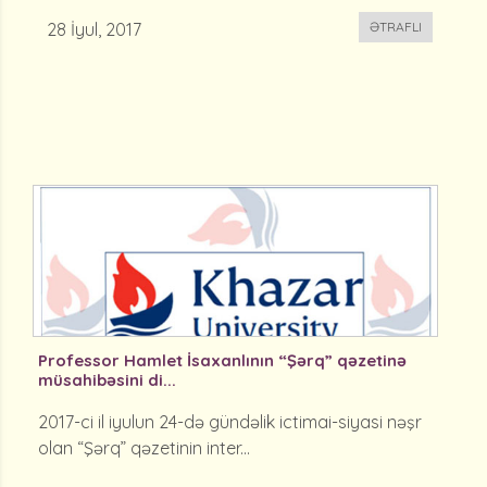
28 İyul, 2017
ƏTRAFLI
Professor Hamlet İsaxanlının “Şərq” qəzetinə
müsahibəsini di...
2017-ci il iyulun 24-də gündəlik ictimai-siyasi nəşr
olan “Şərq” qəzetinin inter...