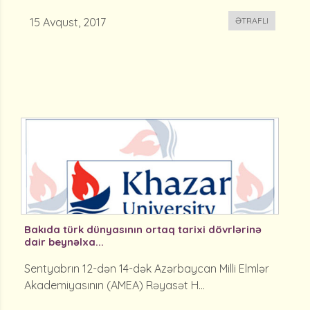
15 Avqust, 2017
ƏTRAFLI
Bakıda türk dünyasının ortaq tarixi dövrlərinə
dair beynəlxa...
Sentyabrın 12-dən 14-dək Azərbaycan Milli Elmlər
Akademiyasının (AMEA) Rəyasət H...