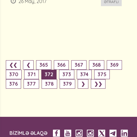
26 May, 2017
ƏTRAFLI
❮❮
❮
365
366
367
368
369
370
371
372
373
374
375
376
377
378
379
❯
❯❯
BİZİMLƏ ƏLAQƏ