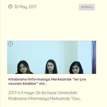
30 May, 2017
ƏTRAFLI
Kitabxana-İnformasiya Mərkəzində “ən çox
oxunan kitablar” mü...
2017-ci il mayın 26-da Xəzər Universiteti
Kitabxana-İnformasiya Mərkəzində “Oxu...