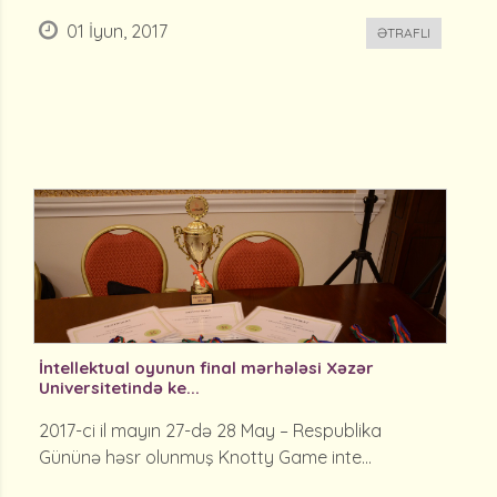
01 İyun, 2017
ƏTRAFLI
İntellektual oyunun final mərhələsi Xəzər
Universitetində ke...
2017-ci il mayın 27-də 28 May – Respublika
Gününə həsr olunmuş Knotty Game inte...