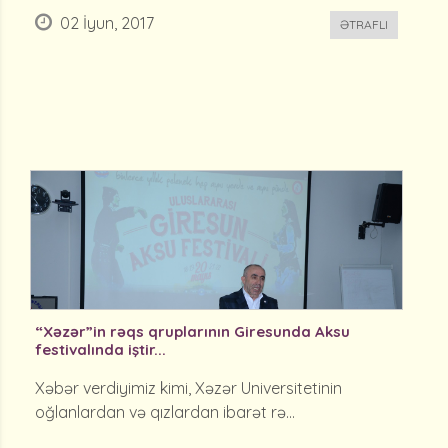
02 İyun, 2017
ƏTRAFLI
“Xəzər”in rəqs qruplarının Giresunda Aksu
festivalında iştir...
Xəbər verdiyimiz kimi, Xəzər Universitetinin
oğlanlardan və qızlardan ibarət rə...