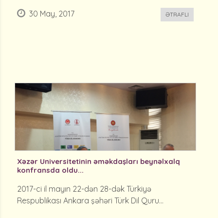
30 May, 2017
ƏTRAFLI
Xəzər Universitetinin əməkdaşları beynəlxalq
konfransda oldu...
2017-ci il mayın 22-dən 28-dək Türkiyə
Respublikası Ankara şəhəri Türk Dil Quru...