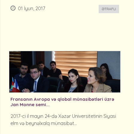
01 İyun, 2017
ƏTRAFLI
Fransanın Avropa və qlobal münasibətləri üzrə
Jan Monne semi...
2017-ci il mayın 24-də Xəzər Universitetinin Siyasi
elm və beynəlxalq münasibət...