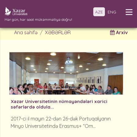
AZE
ENG
Hər gün, hər saat mükəmməlliyə doğru!
Ana səhifə
XƏBƏRLƏR
Arxiv
Xəzər Universitetinin nümayəndələri xarici
səfərlərdə oldula...
2017-ci il mayın 22-dən 26-dək Portuqalyanın
Minyo Universitetində Erasmus+ “Om...