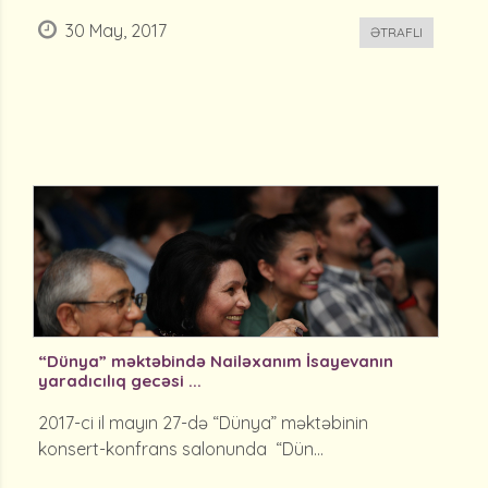
30 May, 2017
ƏTRAFLI
“Dünya” məktəbində Nailəxanım İsayevanın
yaradıcılıq gecəsi ...
2017-ci il mayın 27-də “Dünya” məktəbinin
konsert-konfrans salonunda “Dün...