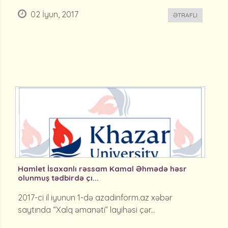
02 İyun, 2017
ƏTRAFLI
Hamlet İsaxanlı rəssam Kamal Əhmədə həsr
olunmuş tədbirdə çı...
2017-ci il iyunun 1-də azadinform.az xəbər
saytında “Xalq əmanəti” layihəsi çər...