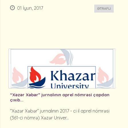
01 İyun, 2017
ƏTRAFLI
“Xəzər Xəbər” jurnalının aprel nömrəsi çapdan
çıxıb...
“Xəzər Xəbər” jurnalının 2017 - ci il aprel nömrəsi
(361-ci nömrə) Xəzər Univer...