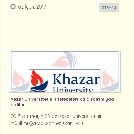
02 İyun, 2017
ƏTRAFLI
Xəzər Universitetinin tələbələri xalq şairini yad
etdilər...
2017-ci il mayın 28-də Xəzər Universitetinin
müəllimi Qardaşxan Əzizxanlı və u...