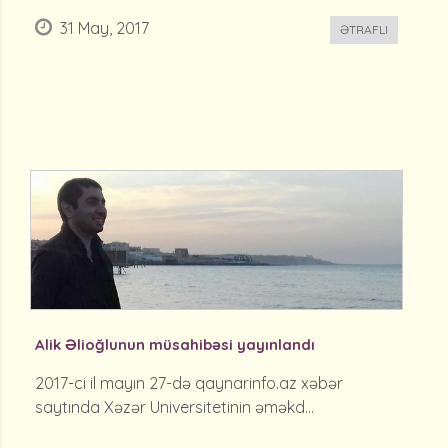
31 May, 2017
ƏTRAFLI
Alik Əlioğlunun müsahibəsi yayınlandı
2017-ci il mayın 27-də qaynarinfo.az xəbər
saytında Xəzər Universitetinin əməkd...