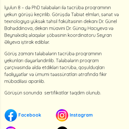
İyulun 8 – də PhD tələbələri ilə təcrübə proqramının
yekun görüşü keçirilib. Görüşdə Təbiət elmləri, sənət və
texnologiya yüksək təhsil fakültəsinin dekanı Dr. Günel
Bahəddinova, dekan müavini Dr. Günay Hacıyeva və
Beynəlxalq əlaqələr şöbəsinin koordinatoru Seyran
Əliyeva iştirak ediblər.
Görüş zamanı tələbələrin təcrübə proqramının
yekunları dəyərləndirilib. Tələbələrin proqram
çərçivəsində əldə etdikləri təcrübə, qoşulduqları
fəaliyyətlər və ümumi təəssüratları ətrafında fikir
mübadiləsi aparılıb.
Görüşün sonunda sertifikatlar təqdim olunub.
Facebook
Instagram