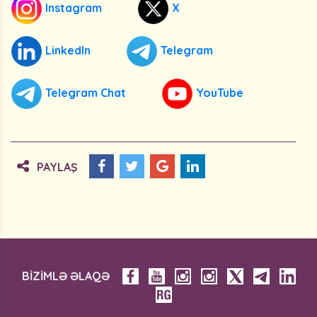
Instagram
X
LinkedIn
Telegram
Telegram Chat
YouTube
PAYLAŞ
BİZİMLƏ ƏLAQƏ