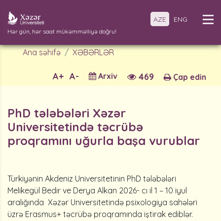
AZE
ENG
Hər gün, hər saat mükəmməlliyə doğru!
Ana səhifə
XƏBƏRLƏR
A+
A-
Arxiv
469
Çap edin
PhD tələbələri Xəzər
Universitetində təcrübə
proqramını uğurla başa vurublar
Türkiyənin Akdeniz Universitetinin PhD tələbələri
Melikegül Bedir ve Derya Alkan 2026- cı il 1 – 10 iyul
aralığında Xəzər Universitetində psixologiya sahələri
üzrə Erasmus+ təcrübə proqramında iştirak ediblər.