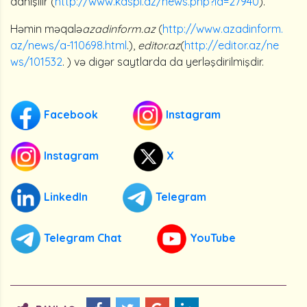
danışılır (
http://www.kaspi.az/news.php?id=27940
).
Həmin məqalə
azadinform.az
(
http://www.azadinform.
az/news/a-110698.html
.),
editor.az
(
http://editor.az/ne
ws/101532
. ) və digər saytlarda da yerləşdirilmişdir.
Facebook
Instagram
Instagram
X
LinkedIn
Telegram
Telegram Chat
YouTube