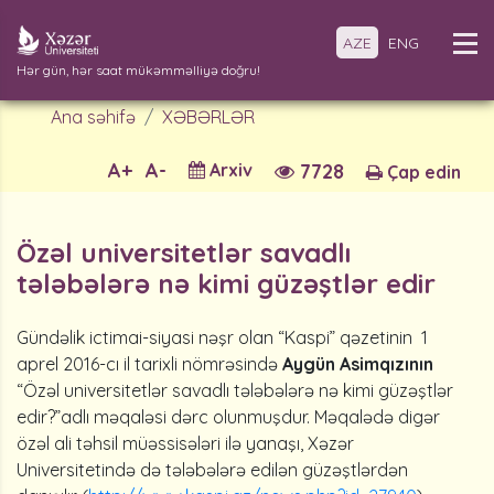
AZE
ENG
Hər gün, hər saat mükəmməlliyə doğru!
Ana səhifə
XƏBƏRLƏR
A+
A-
Arxiv
7728
Çap edin
Özəl universitetlər savadlı
tələbələrə nə kimi güzəştlər edir
Gündəlik ictimai-siyasi nəşr olan “Kaspi” qəzetinin 1
aprel 2016-cı il tarixli nömrəsində
Aygün Asimqızının
“Özəl universitetlər savadlı tələbələrə nə kimi güzəştlər
edir?”adlı məqaləsi dərc olunmuşdur. Məqalədə digər
özəl ali təhsil müəssisələri ilə yanaşı, Xəzər
Universitetində də tələbələrə edilən güzəştlərdən