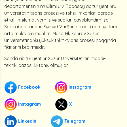
departamentinin müəllimi Ülvi Babasoy abituriyentlərə
universitetin tədris prosesi və təhsil imkanları barədə
ətraflı məlumat vermiş və sualları cavablandırmışdır.
Sabirabad rayonu Səməd Vurğun adına 3 nömrəli tam
orta məktəbin müəllimi Musa Ələkbərov Xəzər
Universitetindəki yüksək təlim-tədris prosesi haqqında
fikirlərini bildirmişdir.
Sonda abituriyentlər Xəzər Universitetinin maddi-
texniki bazası ilə tanış olmuşlar.
Facebook
Instagram
Instagram
X
LinkedIn
Telegram