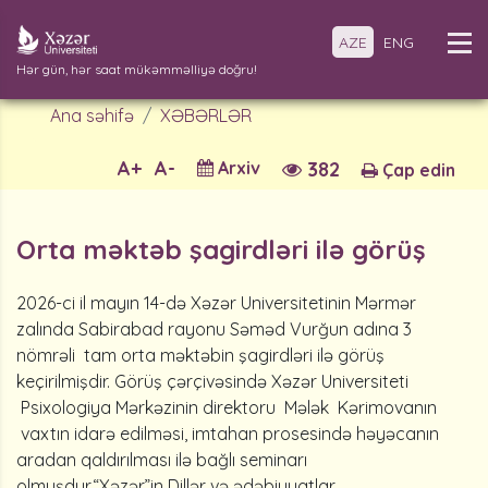
AZE
ENG
Hər gün, hər saat mükəmməlliyə doğru!
Ana səhifə
XƏBƏRLƏR
A+
A-
Arxiv
382
Çap edin
Orta məktəb şagirdləri ilə görüş
2026-ci il mayın 14-də Xəzər Universitetinin Mərmər
zalında Sabirabad rayonu Səməd Vurğun adına 3
nömrəli tam orta məktəbin şagirdləri ilə görüş
keçirilmişdir. Görüş çərçivəsində Xəzər Universiteti
Psixologiya Mərkəzinin direktoru Mələk Kərimovanın
vaxtın idarə edilməsi, imtahan prosesində həyəcanın
aradan qaldırılması ilə bağlı seminarı
olmuşdur.“Xəzər”in Dillər və ədəbiyyatlar