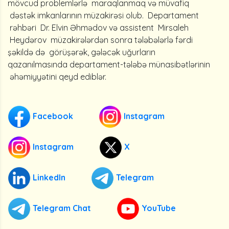
mövcud problemlərlə maraqlanmaq və müvafiq
dəstək imkanlarının müzakirəsi olub. Departament
rəhbəri Dr. Elvin Əhmədov və assistent Mirsaleh
Heydərov müzakirələrdən sonra tələbələrlə fərdi
şəkildə də görüşərək, gələcək uğurların
qazanılmasında departament-tələbə münasibətlərinin
əhəmiyyətini qeyd ediblər.
Facebook
Instagram
Instagram
X
LinkedIn
Telegram
Telegram Chat
YouTube