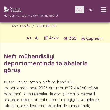
AZE
ENG
Hər gün, hər saat mükəmməlliyə doğru!
Ana səhifə
XƏBƏRLƏR
A+
A-
Arxiv
355
Çap edin
Neft mühəndisliyi
departamentində tələbələrlə
görüş
Xəzər Universitetinin Neft mühəndisliyi
departamentində 2026-cı il martın 12-də üçüncü və
dördüncü kurs tələbələri ilə görüş keçirilib. Məqsəd
tələbələri departamentin yeni strategiyası və gələcək
planları, təkmilləşdirmə tədbirləri ilə tanış etmək,