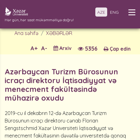
AZE
ENG
Hər gün, hər saat mükəmməlliyə doğru!
Ana səhifə
XƏBƏRLƏR
A+
A-
Arxiv
5356
Çap edin
Azərbaycan Turizm Bürosunun
icraçı direktoru İqtisadiyyat və
menecment fakültəsində
mühazirə oxudu
2019-cu il dekabrın 12-də Azərbaycan Turizm
Bürosunun icraçı direktoru cənab Florian
Sengstschmid Xəzər Universiteti İqtisadiyyat və
menecment fakültəsinin dəvətilə universitetdə qonaq