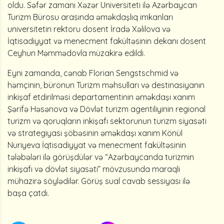
oldu. Səfər zamanı Xəzər Universiteti ilə Azərbaycan
Turizm Bürosu arasında əməkdaşlıq imkanları
universitetin rektoru dosent İradə Xəlilova və
İqtisadiyyat və menecment fakültəsinin dekanı dosent
Ceyhun Məmmədovla müzakirə edildi.
Eyni zamanda, cənab Florian Sengstschmid və
həmçinin, büronun Turizm məhsulları və destinasiyanın
inkişaf etdirilməsi departamentinin əməkdaşı xanım
Şərifə Həsənova və Dövlət turizm agentiliyinin regional
turizm və qoruqların inkişafı sektorunun turizm siyasəti
və strategiyası şöbəsinin əməkdaşı xanım Könül
Nuriyeva İqtisadiyyat və menecment fakültəsinin
tələbələri ilə görüşdülər və “Azərbaycanda turizmin
inkişafı və dövlət siyasəti” mövzusunda maraqlı
mühazirə söylədilər. Görüş sual cavab sessiyası ilə
başa çatdı.