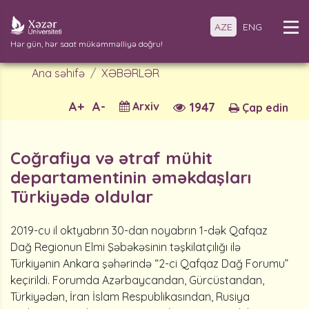
AZE
ENG
Hər gün, hər saat mükəmməlliyə doğru!
Ana səhifə
XƏBƏRLƏR
A+
A-
Arxiv
1947
Çap edin
Coğrafiya və ətraf mühit
departamentinin əməkdaşları
Türkiyədə oldular
2019-cu il oktyabrın 30-dan noyabrın 1-dək Qafqaz
Dağ Regionun Elmi Şəbəkəsinin təşkilatçılığı ilə
Türkiyənin Ankara şəhərində “2-ci Qafqaz Dağ Forumu”
keçirildi. Forumda Azərbaycandan, Gürcüstandan,
Türkiyədən, İran İslam Respublikasından, Rusiya