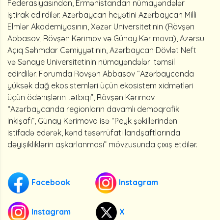
Federasiyasından, Ermənistandan nümayəndələr
iştirak edirdilər. Azərbaycan heyətini Azərbaycan Milli
Elmlər Akademiyasının, Xəzər Universitetinin (Rövşən
Abbasov, Rövşən Kərimov və Günay Kərimova), Azərsu
Açıq Səhmdar Cəmiyyətinin, Azərbaycan Dövlət Neft
və Sənaye Universitetinin nümayəndələri təmsil
edirdilər. Forumda Rövşən Abbasov “Azərbaycanda
yüksək dağ ekosistemləri üçün ekosistem xidmətləri
üçün ödənişlərin tətbiqi”, Rövşən Kərimov
“Azərbaycanda regionların davamlı demoqrafik
inkişafı”, Günay Kərimova isə “Peyk şəkillərindən
istifadə edərək, kənd təsərrüfatı landşaftlarında
dəyişikliklərin aşkarlanması” mövzusunda çıxış etdilər.
Facebook
Instagram
Instagram
X