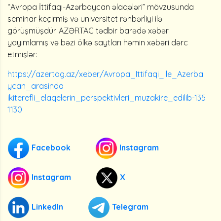
“Avropa İttifaqı-Azərbaycan əlaqələri” mövzusunda
seminar keçirmiş və universitet rəhbərliyi ilə
görüşmüşdür. AZƏRTAC tədbir barədə xəbər
yayımlamış və bəzi ölkə saytları həmin xəbəri dərc
etmişlər:
https://azertag.az/xeber/Avropa_Ittifaqi_ile_Azerba
ycan_arasinda
ikiterefli_elaqelerin_perspektivleri_muzakire_edilib-135
1130
Facebook
Instagram
Instagram
X
LinkedIn
Telegram