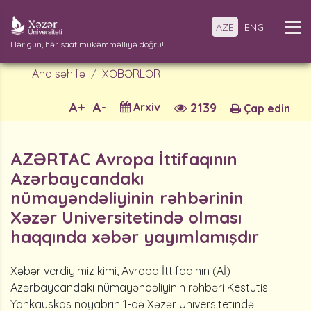
AZE
ENG
Hər gün, hər saat mükəmməlliyə doğru!
Ana səhifə
XƏBƏRLƏR
A+
A-
Arxiv
2139
Çap edin
AZƏRTAC Avropa İttifaqının
Azərbaycandakı
nümayəndəliyinin rəhbərinin
Xəzər Universitetində olması
haqqında xəbər yayımlamışdır
Xəbər verdiyimiz kimi, Avropa İttifaqının (Aİ)
Azərbaycandakı nümayəndəliyinin rəhbəri Kestutis
Yankauskas noyabrın 1-də Xəzər Universitetində