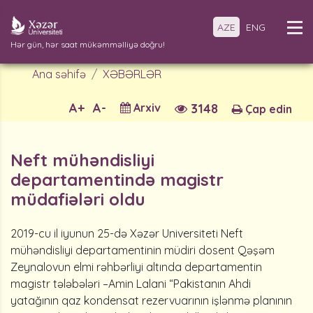
AZE
ENG
Hər gün, hər saat mükəmməlliyə doğru!
Ana səhifə
XƏBƏRLƏR
A+
A-
Arxiv
3148
Çap edin
Neft mühəndisliyi
departamentində magistr
müdafiələri oldu
2019-cu il iyunun 25-də Xəzər Universiteti Neft
mühəndisliyi departamentinin müdiri dosent Qəşəm
Zeynalovun elmi rəhbərliyi altında departamentin
magistr tələbələri –Amin Lalani “Pakistanın Ahdi
yatağının qaz kondensat rezervuarının işlənmə planının