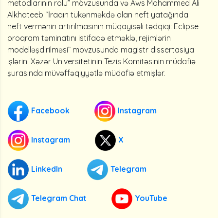
metodlarının rolu” mövzusunda və Aws Mohammed Ali
Alkhateeb “İraqın tükənməkdə olan neft yatağında
neft vermənin artırılmasının müqayisəli tədqiqi: Eclipse
proqram təminatını istifadə etməklə, rejimlərin
modelləşdirilməsi” mövzusunda magistr dissertasiya
işlərini Xəzər Universitetinin Tezis Komitəsinin müdafiə
şurasında müvəffəqiyyətlə müdafiə etmişlər.
Facebook
Instagram
Instagram
X
LinkedIn
Telegram
Telegram Chat
YouTube