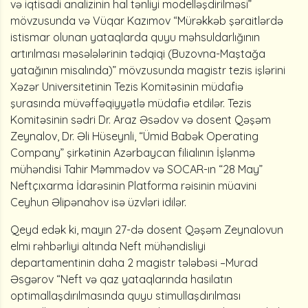
və iqtisadi analizinin hal tənliyi modelləşdirilməsi”
mövzusunda və Vüqar Kazımov “Mürəkkəb şəraitlərdə
istismar olunan yataqlarda quyu məhsuldarlığının
artırılması məsələlərinin tədqiqi (Buzovna-Maştağa
yatağının misalında)” mövzusunda magistr tezis işlərini
Xəzər Universitetinin Tezis Komitəsinin müdafiə
şurasında müvəffəqiyyətlə müdafiə etdilər. Tezis
Komitəsinin sədri Dr. Araz Əsədov və dosent Qəşəm
Zeynalov, Dr. Əli Hüseynli, “Ümid Babək Operating
Company” şirkətinin Azərbaycan filialının İşlənmə
mühəndisi Tahir Məmmədov və SOCAR-ın “28 May”
Neftçıxarma İdarəsinin Platforma rəisinin müavini
Ceyhun Əlipənahov isə üzvləri idilər.
Qeyd edək ki, mayın 27-də dosent Qəşəm Zeynalovun
elmi rəhbərliyi altında Neft mühəndisliyi
departamentinin daha 2 magistr tələbəsi –Murad
Əsgərov “Neft və qaz yataqlarında hasilatın
optimallaşdırılmasında quyu stimullaşdırılması