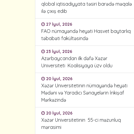
qlobal iqtisadiyyata təsiri barədə məqalə
ilə çıxış edib
27 İyul, 2026
FAO nümayəndə heyəti Hasvet baytarlıq
təbabəti fakültəsində
23 İyul, 2026
Azərbaycandan ilk dəfə Xəzər
Universiteti Koalisiyaya üzv oldu
20 İyul, 2026
Xəzər Universitetinin nümayəndə heyəti
Mədəni və Yaradıcı Sənayelərin İnkişaf
Mərkəzində
20 İyul, 2026
Xəzər Universitetinin 55-ci məzunluq
mərasimi