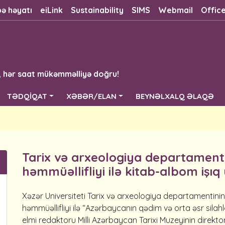
bə həyatı
eiLink
Sustainability
SIMS
Webmail
Offic
, hər saat mükəmməlliyə doğru!
TƏDQİQAT
XƏBƏR/ELAN
BEYNƏLXALQ ƏLAQƏ
Tarix və arxeologiya departament
həmmüəllifliyi ilə kitab-albom işı
Xəzər Universiteti Tarix və arxeologiya departamentinin
həmmüəllifliyi ilə “Azərbaycanın qədim və orta əsr silahl
elmi redaktoru Milli Azərbaycan Tarixi Muzeyinin direkto