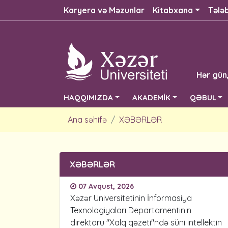
Karyera və Məzunlar
Kitabxana
Tələ
Hər gün
HAQQIMIZDA
AKADEMİK
QƏBUL
Ana səhifə
XƏBƏRLƏR
XƏBƏRLƏR
07 Avqust, 2026
Xəzər Universitetinin İnformasiya
Texnologiyaları Departamentinin
direktoru "Xalq qəzeti"ndə süni intellektin