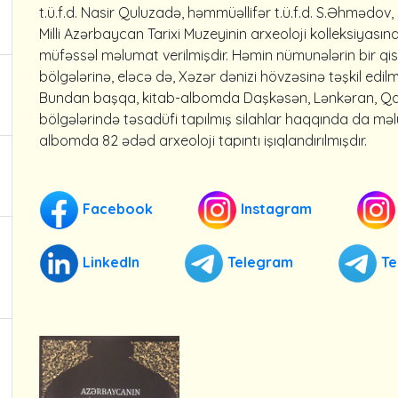
t.ü.f.d. Nasir Quluzadə, həmmüəllifər t.ü.f.d. S.Əhməd
Milli Azərbaycan Tarixi Muzeyinin arxeoloji kolleksiyas
müfəssəl məlumat verilmişdir. Həmin nümunələrin bir qi
bölgələrinə, eləcə də, Xəzər dənizi hövzəsinə təşkil edilmi
Bundan başqa, kitab-albomda Daşkəsən, Lənkəran, Qa
bölgələrində təsadüfi tapılmış silahlar haqqında da məlu
albomda 82 ədəd arxeoloji tapıntı işıqlandırılmışdır.
Facebook
Instagram
LinkedIn
Telegram
Te