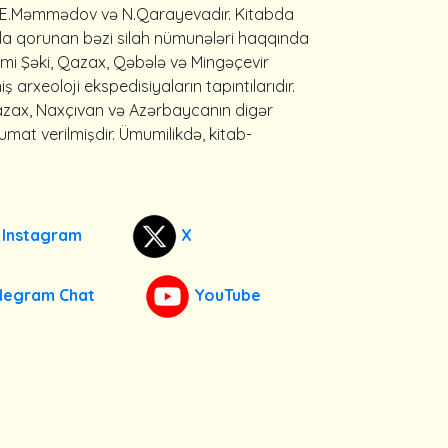
ov, E.Məmmədov və N.Qarayevadır. Kitabda
ında qorunan bəzi silah nümunələri haqqında
smi Şəki, Qazax, Qəbələ və Mingəçevir
ş arxeoloji ekspedisiyaların tapıntılarıdır.
zax, Naxçıvan və Azərbaycanın digər
mat verilmişdir. Ümumilikdə, kitab-
Instagram
X
legram Chat
YouTube