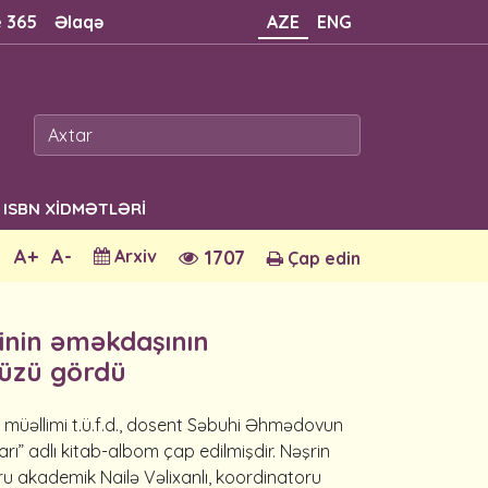
e 365
Əlaqə
AZE
ENG
ISBN XİDMƏTLƏRİ
A+
A-
Arxiv
1707
Çap edin
inin əməkdaşının
q üzü gördü
 müəllimi t.ü.f.d., dosent Səbuhi Əhmədovun
arı” adlı kitab-albom çap edilmişdir. Nəşrin
ru akademik Nailə Vəlixanlı, koordinatoru