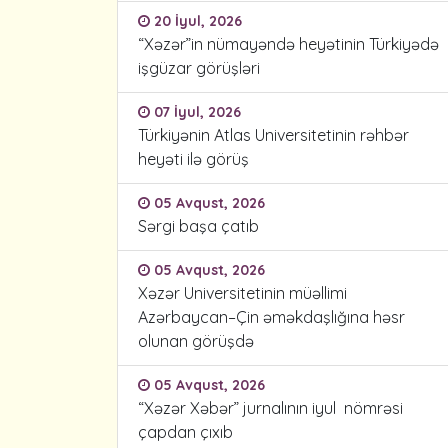
20 İyul, 2026
“Xəzər”in nümayəndə heyətinin Türkiyədə
işgüzar görüşləri
07 İyul, 2026
Türkiyənin Atlas Universitetinin rəhbər
heyəti ilə görüş
05 Avqust, 2026
Sərgi başa çatıb
05 Avqust, 2026
Xəzər Universitetinin müəllimi
Azərbaycan–Çin əməkdaşlığına həsr
olunan görüşdə
05 Avqust, 2026
“Xəzər Xəbər” jurnalının iyul nömrəsi
çapdan çıxıb