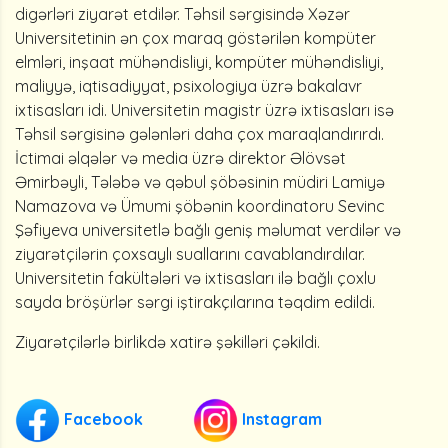
digərləri ziyarət etdilər. Təhsil sərgisində Xəzər
Universitetinin ən çox maraq göstərilən kompüter
elmləri, inşaat mühəndisliyi, kompüter mühəndisliyi,
maliyyə, iqtisadiyyat, psixologiya üzrə bakalavr
ixtisasları idi. Universitetin magistr üzrə ixtisasları isə
Təhsil sərgisinə gələnləri daha çox maraqlandırırdı.
İctimai əlqələr və media üzrə direktor Əlövsət
Əmirbəyli, Tələbə və qəbul şöbəsinin müdiri Lamiyə
Namazova və Ümumi şöbənin koordinatoru Sevinc
Şəfiyeva universitetlə bağlı geniş məlumat verdilər və
ziyarətçilərin çoxsaylı suallarını cavablandırdılar.
Universitetin fakültələri və ixtisasları ilə bağlı çoxlu
sayda bröşürlər sərgi iştirakçılarına təqdim edildi.
Ziyarətçilərlə birlikdə xatirə şəkilləri çəkildi.
Facebook
Instagram