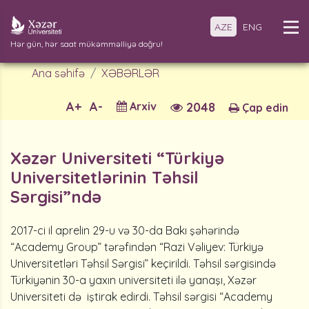
AZE
ENG
Hər gün, hər saat mükəmməlliyə doğru!
Ana səhifə
XƏBƏRLƏR
A+
A-
Arxiv
2048
Çap edin
Xəzər Universiteti “Türkiyə
Universitetlərinin Təhsil
Sərgisi”ndə
2017-ci il aprelin 29-u və 30-da Bakı şəhərində
“Academy Group” tərəfindən “Razi Vəliyev: Türkiyə
Universitetləri Təhsil Sərgisi” keçirildi. Təhsil sərgisində
Türkiyənin 30-a yaxın universiteti ilə yanaşı, Xəzər
Universiteti də iştirak edirdi. Təhsil sərgisi “Academy