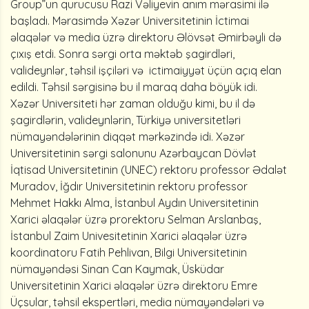
Group”un qurucusu Razi Vəliyevin anım mərasimi ilə
başladı. Mərasimdə Xəzər Universitetinin İctimai
əlaqələr və media üzrə direktoru Əlövsət Əmirbəyli də
çıxış etdi. Sonra sərgi orta məktəb şagirdləri,
valideynlər, təhsil işçiləri və ictimaiyyət üçün açıq elan
edildi. Təhsil sərgisinə bu il maraq daha böyük idi.
Xəzər Universiteti hər zaman olduğu kimi, bu il də
şagirdlərin, valideynlərin, Türkiyə universitetləri
nümayəndələrinin diqqət mərkəzində idi. Xəzər
Universitetinin sərgi salonunu Azərbaycan Dövlət
İqtisad Universitetinin (UNEC) rektoru professor Ədalət
Muradov, İğdır Universitetinin rektoru professor
Mehmet Hakkı Alma, İstanbul Aydın Universitetinin
Xarici əlaqələr üzrə prorektoru Selman Arslanbaş,
İstanbul Zaim Univesitetinin Xarici əlaqələr üzrə
koordinatoru Fatih Pehlivan, Bilgi Universitetinin
nümayəndəsi Sinan Can Kaymak, Üsküdar
Universitetinin Xarici əlaqələr üzrə direktoru Emre
Üçsular, təhsil ekspertləri, media nümayəndələri və