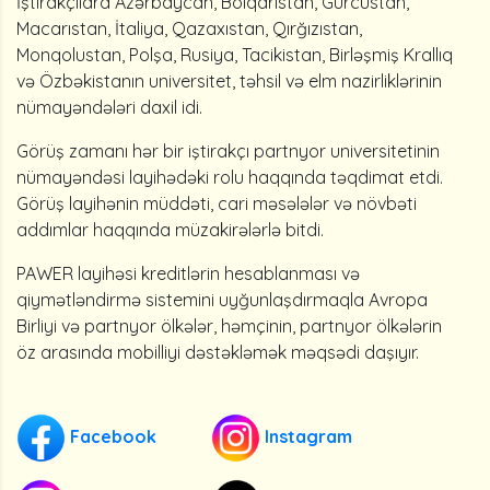
İştirakçılara Azərbaycan, Bolqarıstan, Gürcüstan,
Macarıstan, İtaliya, Qazaxıstan, Qırğızıstan,
Monqolustan, Polşa, Rusiya, Tacikistan, Birləşmiş Krallıq
və Özbəkistanın universitet, təhsil və elm nazirliklərinin
nümayəndələri daxil idi.
Görüş zamanı hər bir iştirakçı partnyor universitetinin
nümayəndəsi layihədəki rolu haqqında təqdimat etdi.
Görüş layihənin müddəti, cari məsələlər və növbəti
addımlar haqqında müzakirələrlə bitdi.
PAWER layihəsi kreditlərin hesablanması və
qiymətləndirmə sistemini uyğunlaşdırmaqla Avropa
Birliyi və partnyor ölkələr, həmçinin, partnyor ölkələrin
öz arasında mobilliyi dəstəkləmək məqsədi daşıyır.
Facebook
Instagram