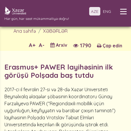
AZE
ENG
Hər gün, hər saat mükəmməlliyə doğru!
Ana səhifə
XƏBƏRLƏR
A+
A-
Arxiv
1790
Çap edin
Erasmus+ PAWER layihəsinin ilk
görüşü Polşada baş tutdu
2017-ci il fevralın 27-si və 28-də Xəzər Universiteti
Beynəlxalq əlaqələr şöbəsinin koordinatoru Günay
Fərzəliyeva PAWER (“Regiondaxili mobillik üçün
uyğunluğun, keyfiyyətin və bərabər çıxışın təminatı”)
layihəsinin Polşada Vrotslav Təbiət Elmləri
Universitetində keçirilən ilk görüşündə iştirak etdi.