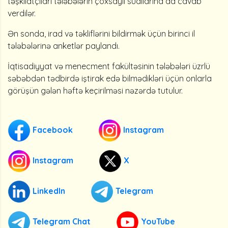
təşkilatçıları tələbələrin çoxsaylı suallarına da cavab
verdilər.
Ən sonda, irad və təkliflərini bildirmək üçün birinci il
tələbələrinə anketlər paylandı.
İqtisadiyyat və menecment fakültəsinin tələbələri üzrlü
səbəbdən tədbirdə iştirak edə bilmədikləri üçün onlarla
görüşün gələn həftə keçirilməsi nəzərdə tutulur.
Facebook
Instagram
Instagram
X
LinkedIn
Telegram
Telegram Chat
YouTube