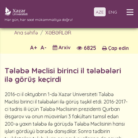
AZE
ENG
Hər gün, hər saat mükəmməlliyə doğru!
Ana səhifə
XƏBƏRLƏR
A+
A-
Arxiv
6825
Çap edin
Tələbə Məclisi birinci il tələbələri
ilə görüş keçirdi
2016-cı il oktyabrın 1-də Xəzər Universiteti Tələbə
Məclisi birinci il tələbələri ilə görüş təşkil etdi. 2016-2017-
ci tədris ili üçün Tələbə Məclisinin prezidenti Qurban
Əsgərov və onun müavinləri 3 fakültəni təmsil edən
200-ə yaxın tələbə ilə görüşdə Tələbə Məclisinin hansı
işləri gördüyü barədə danışdılar. Sonra tədbirin