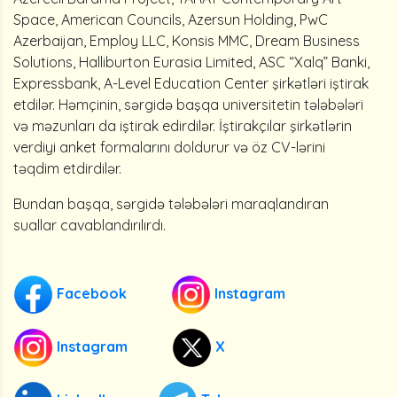
Space, American Councils, Azersun Holding, PwC
Azerbaijan, Employ LLC, Konsis MMC, Dream Business
Solutions, Halliburton Eurasia Limited, ASC “Xalq” Banki,
Expressbank, A-Level Education Center şirkətləri iştirak
etdilər. Həmçinin, sərgidə başqa universitetin tələbələri
və məzunları da iştirak edirdilər. İştirakçılar şirkətlərin
verdiyi anket formalarını doldurur və öz CV-lərini
təqdim etdirdilər.
Bundan başqa, sərgidə tələbələri maraqlandıran
suallar cavablandırılırdı.
Facebook
Instagram
Instagram
X