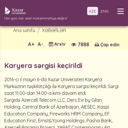
AZE
ENG
Hər gün, hər saat mükəmməlliyə doğru!
Ana səhifə
XƏBƏRLƏR
A+
A-
Arxiv
7888
Çap edin
Karyera sərgisi keçirildi
2016-cı il mayın 6-da Xəzər Universiteti Karyera
Mərkəzinin təşkilatçılığı ilə Karyera sərgisi keçirildi. Sərgi
saat 11:00-dan 14:00-a kimi davam etdi.
Sərgidə Azercell Telecom LLC, Ders Evi by Gilan
Holding, Central Bank of Azerbaijan, AIESEC, Kaspi
Education Company, Fireworks HRM Company, EF
Education First, Ernst&Young Holdings, Pasha Bank,
Azercell Barama Project, YARAT Contemporary Art