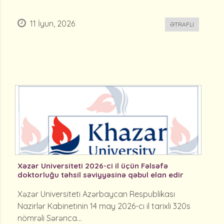
11 İyun, 2026
ƏTRAFLI
Xəzər Universiteti 2026-ci il üçün Fəlsəfə
doktorluğu təhsil səviyyəsinə qəbul elan edir
Xəzər Universiteti Azərbaycan Respublikası
Nazirlər Kabinetinin 14 may 2026-cı il tarixli 320s
nömrəli Sərənca...