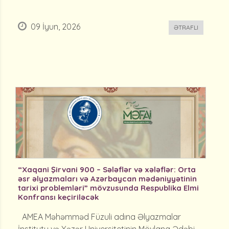
09 İyun, 2026
ƏTRAFLI
“Xaqani Şirvani 900 – Sələflər və xələflər: Orta
əsr əlyazmaları və Azərbaycan mədəniyyətinin
tarixi problemləri” mövzusunda Respublika Elmi
Konfransı keçiriləcək
AMEA Məhəmməd Füzuli adına Əlyazmalar