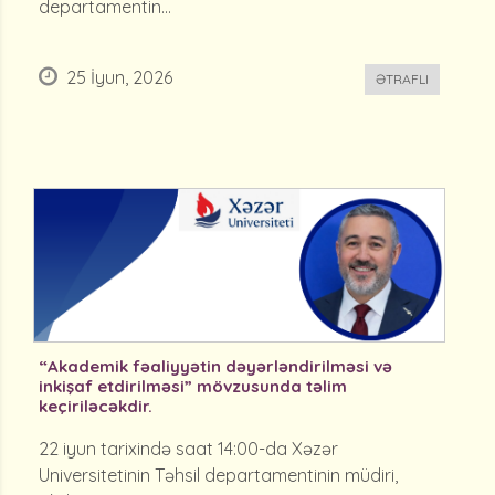
departamentin...
25 İyun, 2026
ƏTRAFLI
“Akademik fəaliyyətin dəyərləndirilməsi və
inkişaf etdirilməsi” mövzusunda təlim
keçiriləcəkdir.
22 iyun tarixində saat 14:00-da Xəzər
Universitetinin Təhsil departamentinin müdiri,