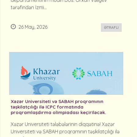
departamentinin müdiri Dos. Orxan Vəliyev
tərəfindən İzmi...
26 May, 2026
ƏTRAFLI
Xəzər Universiteti və SABAH proqramının
təşkilatçılığı ilə ICPC formatında
proqramlaşdırma olimpiadası keçiriləcək.
Xəzər Universiteti tələbələrinin diqqətinə! Xəzər
Universiteti və SABAH proqramının təşkilatçılığı ilə