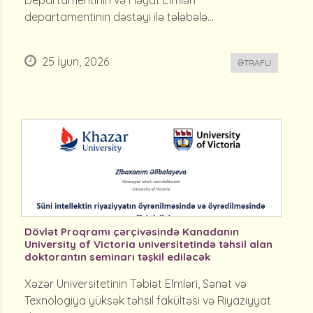
Departamentinin və Həyat Elmləri
departamentinin dəstəyi ilə tələbələ...
25 İyun, 2026
ƏTRAFLI
Dövlət Proqramı çərçivəsində Kanadanın
University of Victoria universitetində təhsil alan
doktorantın seminarı təşkil ediləcək
Xəzər Universitetinin Təbiət Elmləri, Sənət və
Texnologiya yüksək təhsil fakültəsi və Riyaziyyat