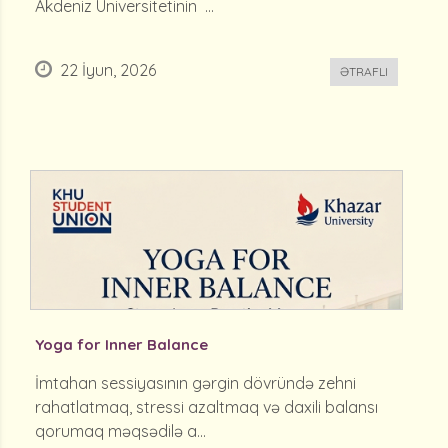
Akdeniz Universitetinin ...
22 İyun, 2026
ƏTRAFLI
Yoga for Inner Balance
İmtahan sessiyasının gərgin dövründə zehni
rahatlatmaq, stressi azaltmaq və daxili balansı
qorumaq məqsədilə a...