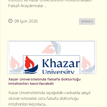
İnstitutu və Xəzər Universitetinin Mövlana Ədəbi-
Fəlsəfi Araşdırmalar ...
08 İyun, 2026
ƏTRAFLI
Xəzər Universitetində fəlsəfə doktorluğu
imtahanları keçiriləcəkdir
Xəzər Universitetində aşağıdakı cədvəldə qeyd
olunan ixtisaslar üzrə fəlsəfə doktorluğu
imtahanları keçiriləcə...