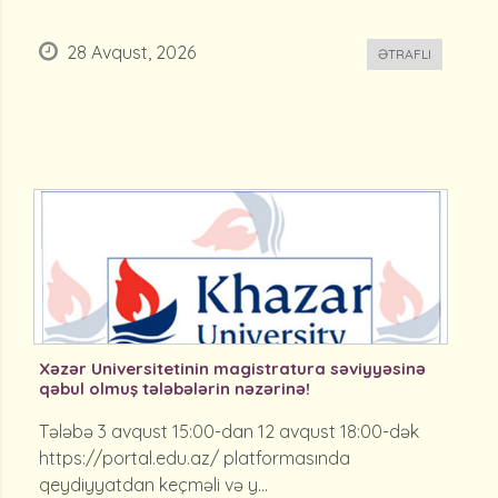
28 Avqust, 2026
ƏTRAFLI
Xəzər Universitetinin magistratura səviyyəsinə
qəbul olmuş tələbələrin nəzərinə!
Tələbə 3 avqust 15:00-dan 12 avqust 18:00-dək
https://portal.edu.az/ platformasında
qeydiyyatdan keçməli və y...