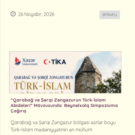
26 Noyabr, 2026
ƏTRAFLI
“Qarabağ və Şərqi Zəngəzurun Türk-İslam
Abidələri” Mövzusunda Beynəlxalq Simpoziuma
Çağırış
Qarabağ və Şərqi Zəngəzur bölgəsi əsrlər boyu
Türk-İslam mədəniyyətinin ən mühüm