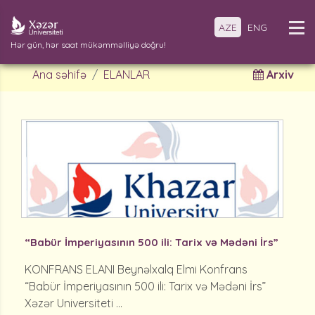
AZE
ENG
Hər gün, hər saat mükəmməlliyə doğru!
Ana səhifə
ELANLAR
Arxiv
“Babür İmperiyasının 500 ili: Tarix və Mədəni İrs”
KONFRANS ELANI Beynəlxalq Elmi Konfrans
“Babür İmperiyasının 500 ili: Tarix və Mədəni İrs”
Xəzər Universiteti ...