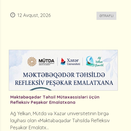
12 Avqust, 2026
ƏTRAFLI
Məktəbəqədər Təhsil Mütəxəssisləri üçün
Refleksiv Peşəkar Emalatxana
Ağ Yelkən, Mütda və Xəzər universitetinin birgə
layihəsi olan «Məktəbəqədər Təhsildə Refleksiv
Peşəkar Emalatx...