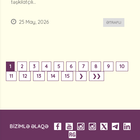
təşkilatçılı...
25 May, 2026
ƏTRAFLI
1
2
3
4
5
6
7
8
9
10
11
12
13
14
15
❯
❯❯
BİZİMLƏ ƏLAQƏ