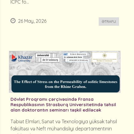
ICPC fo...
26 May, 2026
ƏTRAFLI
Dövlət Proqramı çərçivəsində Fransa
Respublikasının Strasburq Universitetində təhsil
alan doktorantın seminarı təşkil ediləcək
Təbiət Elmləri, Sənət və Texnologiya yüksək təhsil
fakültəsi və Neft mühəndisliyi departamentinin