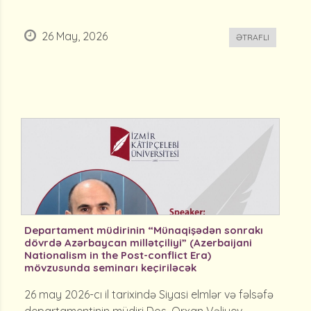
26 May, 2026
ƏTRAFLI
Departament müdirinin “Münaqişədən sonrakı
dövrdə Azərbaycan millətçiliyi” (Azerbaijani
Nationalism in the Post-conflict Era)
mövzusunda seminarı keçiriləcək
26 may 2026-cı il tarixində Siyasi elmlər və fəlsəfə