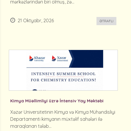
mərkəzlərindən biri olmuş, zə...
21 Oktyabr, 2026
ƏTRAFLI
Kimya Müəllimliyi üzrə İntensiv Yay Məktəbi
Xəzər Universitetinin Kimya və Kimya Mühəndisliyi
Departamenti kimyanın müxtəlif sahələri ilə
maraqlanan tələb...