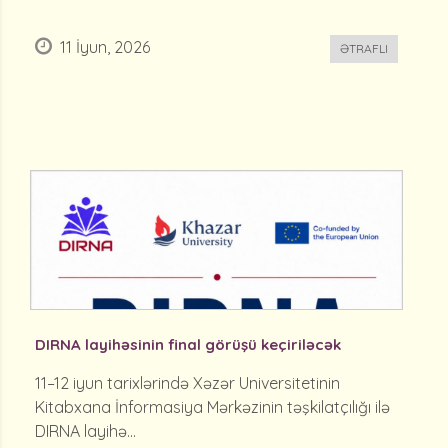
11 İyun, 2026
ƏTRAFLI
DIRNA layihəsinin final görüşü keçiriləcək
11–12 iyun tarixlərində Xəzər Universitetinin
Kitabxana İnformasiya Mərkəzinin təşkilatçılığı ilə
DIRNA layihə...