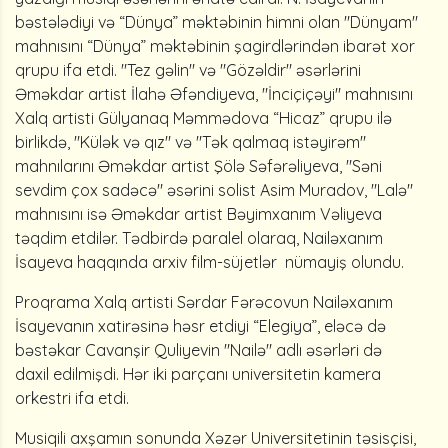
bəstələdiyi və “Dünya” məktəbinin himni olan "Dünyam"
mahnısını “Dünya” məktəbinin şagirdlərindən ibarət xor
qrupu ifa etdi. "Tez gəlin" və "Gözəldir" əsərlərini
Əməkdar artist İlahə Əfəndiyeva, "İnciçiçəyi" mahnısını
Xalq artisti Gülyanaq Məmmədova “Hicaz” qrupu ilə
birlikdə, "Külək və qız" və "Tək qalmaq istəyirəm"
mahnılarını Əməkdar artist Şölə Səfərəliyeva, "Səni
sevdim çox sadəcə" əsərini solist Asim Muradov, "Lalə"
mahnısını isə Əməkdar artist Bəyimxanım Vəliyeva
təqdim etdilər. Tədbirdə paralel olaraq, Nailəxanım
İsayeva haqqında arxiv film-süjetlər nümayiş olundu.
Proqrama Xalq artisti Sərdar Fərəcovun Nailəxanım
İsayevanın xatirəsinə həsr etdiyi “Elegiya”, eləcə də
bəstəkar Cavanşir Quliyevin "Nailə" adlı əsərləri də
daxil edilmişdi. Hər iki parçanı universitetin kamera
orkestri ifa etdi.
Musiqili axşamın sonunda Xəzər Universitetinin təsisçisi,