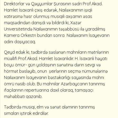
Direktorlar və Qəyyumlar Şurasının sədri Prof.Akad.
Hamlet İsaxanlı çıxış edərək, Nailəxanımın işıqlı
xatirəsinə həsr olunmuş musiqili axşamın əsas
məqsədindən danışdı və bildirdi ki, Xəzər
Universitetində Nailəxanımın təşəbbüsü ilə yaradılmış
Kamera Orkestri bundan sonra Nailəxanım İsayevanın
adını daşıyacaq.
Qeyd edək ki, tədbirdə səslənən mahnıların mətnlərinin
müəllifi Prof.Akad. Hamlet İsaxanlıdır. H. İsaxanlı həyatı
boyu ömür- gün yoldaşının sənətinə dərin sevgi və
hörmət bəsləyib, onun şeirlərinin seçmə nümunələrinə
Nailəxanım İsayevanın bəstəkarlığı sayəsində mahnı
ömrü nəsib olub. Bu mahnılar Azərbaycanın tanınmış
ifaçılarının repertuarına daxil olaraq, tamaşaçı
məhəbbəti qazanıb.
Tədbirdə musiqi, elm və sənət aləminin tanınmış
simaları iştirak edirdilər.