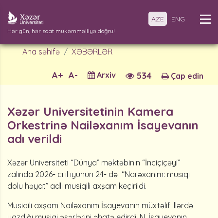
AZE
ENG
Hər gün, hər saat mükəmməlliyə doğru!
Ana səhifə
XƏBƏRLƏR
A+
A-
Arxiv
534
Çap edin
Xəzər Universitetinin Kamera
Orkestrinə Nailəxanım İsayevanın
adı verildi
Xəzər Universiteti “Dünya” məktəbinin “İnciçiçəyi”
zalında 2026- cı il iyunun 24- də “Nailəxanım: musiqi
dolu həyat” adlı musiqili axşam keçirildi.
Musiqili axşam Nailəxanım İsayevanın müxtəlif illərdə
yazdığı musiqi əsərlərini əhatə edirdi. N. İsayevanın