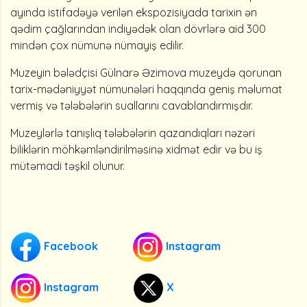
ayında istifadəyə verilən ekspozisiyada tarixin ən
qədim çağlarından indiyədək olan dövrlərə aid 300
mindən çox nümunə nümayiş edilir.
Muzeyin bələdçisi Gülnarə Əzimova muzeydə qorunan
tarix-mədəniyyət nümunələri haqqında geniş məlumat
vermiş və tələbələrin suallarını cavablandırmışdır.
Muzeylərlə tanışlıq tələbələrin qazandıqları nəzəri
biliklərin möhkəmləndirilməsinə xidmət edir və bu iş
mütəmadi təşkil olunur.
Facebook
Instagram
Instagram
X