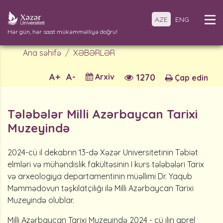
AZE
ENG
Hər gün, hər saat mükəmməlliyə doğru!
Ana səhifə
XƏBƏRLƏR
A+
A-
Arxiv
1270
Çap edin
Tələbələr Milli Azərbaycan Tarixi
Muzeyində
2024-cü il dekabrın 13-də Xəzər Universitetinin Təbiət
elmləri və mühəndislik fakültəsinin I kurs tələbələri Tarix
və arxeologiya departamentinin müəllimi Dr. Yaqub
Məmmədovun təşkilatçılığı ilə Milli Azərbaycan Tarixi
Muzeyində olublar.
Milli Azərbaycan Tarixi Muzeyində 2024 - cü ilin aprel