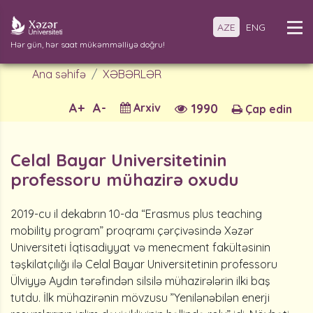
AZE
ENG
Hər gün, hər saat mükəmməlliyə doğru!
Ana səhifə
XƏBƏRLƏR
A+
A-
Arxiv
1990
Çap edin
Celal Bayar Universitetinin
professoru mühazirə oxudu
2019-cu il dekabrın 10-da “Erasmus plus teaching
mobility program” proqramı çərçivəsində Xəzər
Universiteti İqtisadiyyat və menecment fakültəsinin
təşkilatçılığı ilə Celal Bayar Universitetinin professoru
Ülviyyə Aydın tərəfindən silsilə mühazirələrin ilki baş
tutdu. İlk mühazirənin mövzusu ”Yenilənəbilən enerji