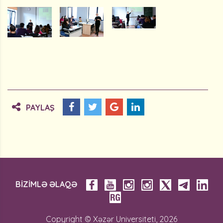
PAYLAŞ
BİZİMLƏ ƏLAQƏ
Copyright © Xəzər Universiteti, 2026