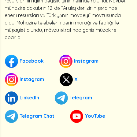
resurslarının iqlim dəyişikliyinin həllində rolu” idi. Növbəti
mühazirə dekabrın 12-də “Aralıq dənizinin şərqində
enerji resursları və Türkiyənin mövqeyi” mövzusunda
oldu. Mühazirə tələbələrin dərin marağı və fəallığı ilə
müşayiət olundu, mövzu ətrafında geniş müzakirə
aparıldı.
Facebook
Instagram
Instagram
X
LinkedIn
Telegram
Telegram Chat
YouTube