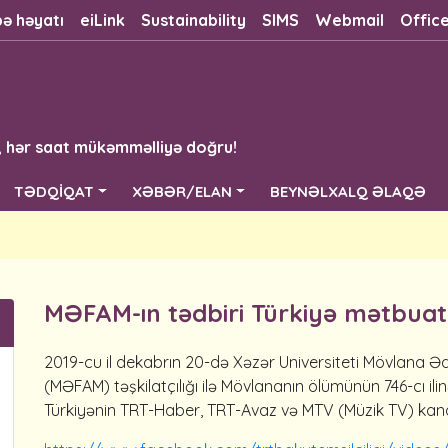
bə həyatı
eiLink
Sustainability
SIMS
Webmail
Offic
, hər saat mükəmməlliyə doğru!
TƏDQİQAT
XƏBƏR/ELAN
BEYNƏLXALQ ƏLAQƏ
MƏFAM-ın tədbiri Türkiyə mətbuat
2019-cu il dekabrın 20-də Xəzər Universiteti Mövlana Əd
(MƏFAM) təşkilatçılığı ilə Mövlananın ölümünün 746-cı ili
Türkiyənin TRT-Haber, TRT-Avaz və MTV (Müzik TV) kanall