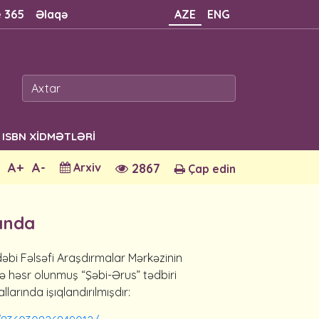
e 365
Əlaqə
AZE
ENG
ISBN XİDMƏTLƏRİ
A+
A-
Arxiv
2867
Çap edin
ında
əbi Fəlsəfi Araşdırmalar Mərkəzinin
nə həsr olunmuş “Şəbi-Ərus” tədbiri
arında işıqlandırılmışdır: