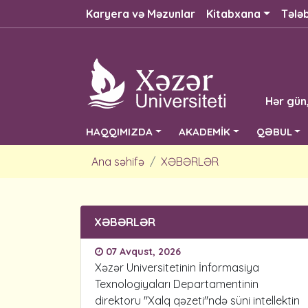
Karyera və Məzunlar
Kitabxana
Tələ
Hər gün
HAQQIMIZDA
AKADEMİK
QƏBUL
Ana səhifə
XƏBƏRLƏR
XƏBƏRLƏR
07 Avqust, 2026
Xəzər Universitetinin İnformasiya
Texnologiyaları Departamentinin
direktoru "Xalq qəzeti"ndə süni intellektin