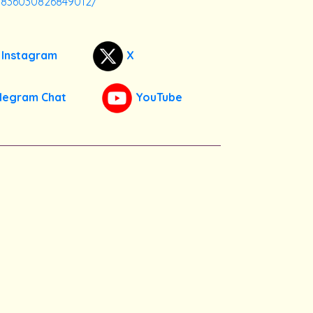
s/836030826849012/
Instagram
X
legram Chat
YouTube