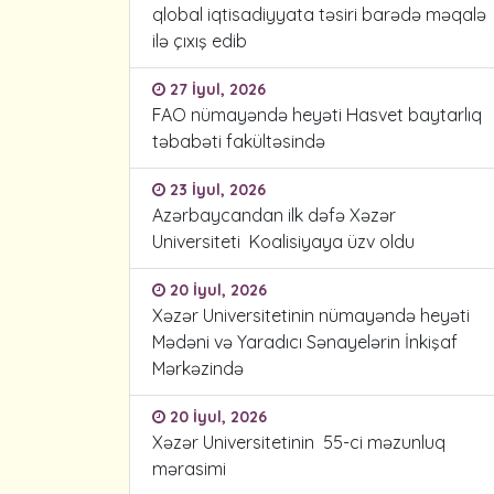
qlobal iqtisadiyyata təsiri barədə məqalə
ilə çıxış edib
27 İyul, 2026
FAO nümayəndə heyəti Hasvet baytarlıq
təbabəti fakültəsində
23 İyul, 2026
Azərbaycandan ilk dəfə Xəzər
Universiteti Koalisiyaya üzv oldu
20 İyul, 2026
Xəzər Universitetinin nümayəndə heyəti
Mədəni və Yaradıcı Sənayelərin İnkişaf
Mərkəzində
20 İyul, 2026
Xəzər Universitetinin 55-ci məzunluq
mərasimi