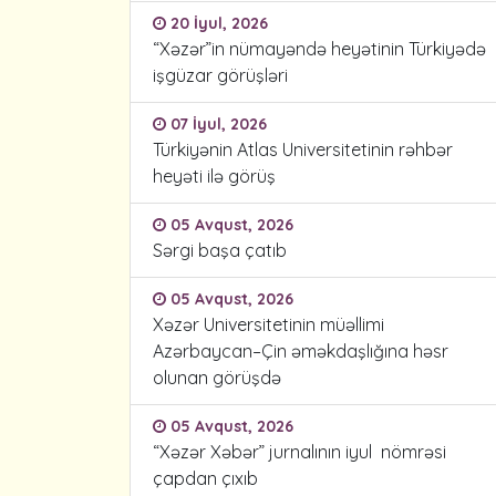
20 İyul, 2026
“Xəzər”in nümayəndə heyətinin Türkiyədə
işgüzar görüşləri
07 İyul, 2026
Türkiyənin Atlas Universitetinin rəhbər
heyəti ilə görüş
05 Avqust, 2026
Sərgi başa çatıb
05 Avqust, 2026
Xəzər Universitetinin müəllimi
Azərbaycan–Çin əməkdaşlığına həsr
olunan görüşdə
05 Avqust, 2026
“Xəzər Xəbər” jurnalının iyul nömrəsi
çapdan çıxıb