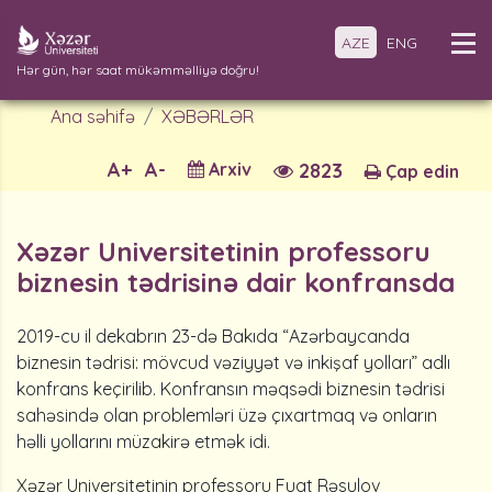
AZE
ENG
Hər gün, hər saat mükəmməlliyə doğru!
Ana səhifə
XƏBƏRLƏR
A+
A-
Arxiv
2823
Çap edin
Xəzər Universitetinin professoru
biznesin tədrisinə dair konfransda
2019-cu il dekabrın 23-də Bakıda “Azərbaycanda
biznesin tədrisi: mövcud vəziyyət və inkişaf yolları” adlı
konfrans keçirilib. Konfransın məqsədi biznesin tədrisi
sahəsində olan problemləri üzə çıxartmaq və onların
həlli yollarını müzakirə etmək idi.
Xəzər Universitetinin professoru Fuat Rəsulov