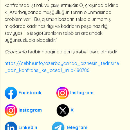
konfransda iştirak və çıxış etmişdir. O, çıxışında bildirib
ki, Azərbaycanda məşğulluğun təmin olunmasında
problem var: “Bu, qismən bazarın tələb olunmamış
miqdarda kadr hazırlığı və kadrların peşə hazırlığı
səviyyəsi ilə işəgötürənlərin tələbləri arasındakı
uyğunsuzluqla əlaqəlidir.”
Cebhe.info
tədbir haqqında geniş xəbər dərc etmişdir:
https://cebhe.info/azerbaycanda_biznesin_tedrisine
_dair_konfrans_ke_ccedil_irilib-180786
Facebook
Instagram
Instagram
X
LinkedIn
Telegram