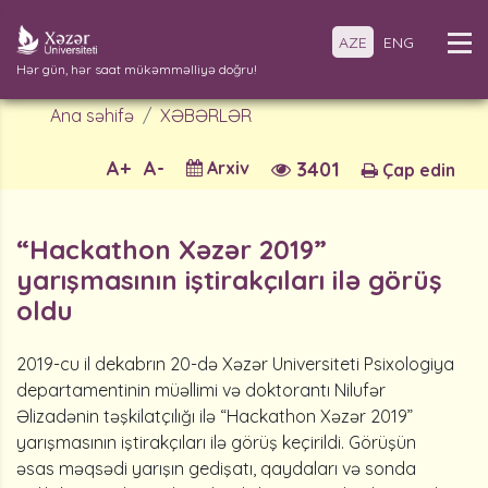
AZE
ENG
Hər gün, hər saat mükəmməlliyə doğru!
Ana səhifə
XƏBƏRLƏR
A+
A-
Arxiv
3401
Çap edin
“Hackathon Xəzər 2019”
yarışmasının iştirakçıları ilə görüş
oldu
2019-cu il dekabrın 20-də Xəzər Universiteti Psixologiya
departamentinin müəllimi və doktorantı Nilufər
Əlizadənin təşkilatçılığı ilə “Hackathon Xəzər 2019”
yarışmasının iştirakçıları ilə görüş keçirildi. Görüşün
əsas məqsədi yarışın gedişatı, qaydaları və sonda