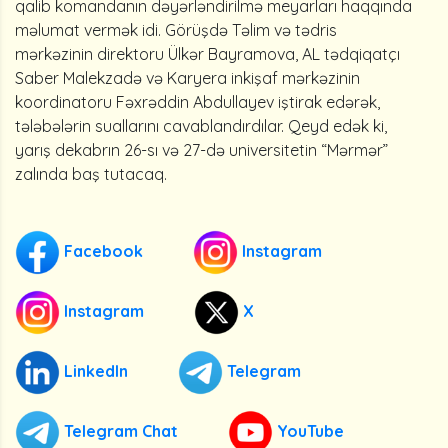
qalib komandanın dəyərləndirilmə meyarları haqqında
məlumat vermək idi. Görüşdə Təlim və tədris
mərkəzinin direktoru Ülkər Bayramova, AL tədqiqatçı
Saber Malekzadə və Karyera inkişaf mərkəzinin
koordinatoru Fəxrəddin Abdullayev iştirak edərək,
tələbələrin suallarını cavablandırdılar. Qeyd edək ki,
yarış dekabrın 26-sı və 27-də universitetin “Mərmər”
zalında baş tutacaq.
Facebook
Instagram
Instagram
X
LinkedIn
Telegram
Telegram Chat
YouTube