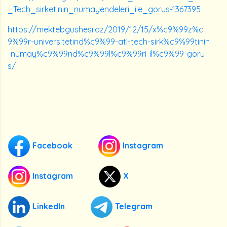
_Tech_sirketinin_numayendeleri_ile_gorus-1367395
https://mektebgushesi.az/2019/12/15/x%c9%99z%c
9%99r-universitetind%c9%99-atl-tech-sirk%c9%99tinin
-numay%c9%99nd%c9%99l%c9%99ri-il%c9%99-goru
s/
Facebook
Instagram
Instagram
X
LinkedIn
Telegram