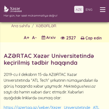
AZE
ENG
Hər gün, hər saat mükəmməlliyə doğru!
Ana səhifə
XƏBƏRLƏR
A+
A-
Arxiv
2327
Çap edin
AZƏRTAC Xəzər Universitetində
keçirilmiş tədbir haqqında
2019-cu il dekabrın 15-də AZƏRTAC Xəzər
Universitetində “ATL Tech” şirkətinin nümayəndələri ilə
görüş haqqında xəbər yaymışdır.
Mektebgushesi.az
saytı da həmin xəbəri dərc etmişdir. Xəbərləri
aşağıdakı linklərdə oxumaq olar:
https://azertag.az/xeber/Xezer_Universitetinde_ATL