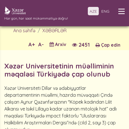
AZE
ENG
Hər gün, hər saat mükəmməlliyə doğru!
Ana səhifə
XƏBƏRLƏR
A+
A-
Arxiv
2451
Çap edin
Xəzər Universitetinin müəlliminin
məqaləsi Türkiyədə çap olunub
Xəzər Universiteti Dillər və ədəbiyyatlar
departamentinin müəllimi, hazırda müvəqqəti Çində
çalışan Aynur Qəzənfərqızının "Köpek kadından Lilit
Alkarısı ve Isıkıl Lillaya kadar uzanan mitolojik hat” adlı
məqaləsi Türkiyədə impact faktorlu “Uluslararası
Halkbilim Araştırmaları Dergisi”ndə (cild 2, sayı 3) çap