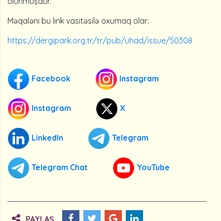
olunmuşdur.
Məqaləni bu link vasitəsilə oxumaq olar:
https://dergipark.org.tr/tr/pub/uhad/issue/50308
Facebook
Instagram
Instagram
X
LinkedIn
Telegram
Telegram Chat
YouTube
PAYLAŞ