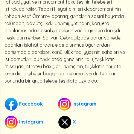
İqtisadiyyat və menecment fakültəsinin tələbələri
iştirak edirdilər. Tədbiri Həyat elmləri departamentinin
rəhbəri Asəf Ömərov açaraq, gənclərin sosial həyatda
rolundan, dövlətçilikdə əhəmiyyətindən, karyera
planlamasında sosial əlaqələrin vacibliyindən danışdı.
Təşkilatın rəhbəri Sarvan Cəbrayılzadə aqrar sahədə
aparılan islahatlardan, əldə olunmuş uğurlardan
danışmaqla bərabər, könüllülük fəaliyyətinin sahələri və
istiqamətləri, bu təşkilatda gənclərin rolu, təşkilatın
missiyası, strateji baxışları, həmçinin, təşkilatın həyata
keçirdiyi layihələr haqqında məlumat verdi. Tədbirin
sonunda bir qrup tələbə təşkilata üzv oldu.
Facebook
Instagram
Instagram
X