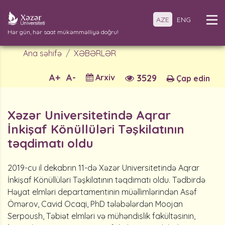
AZE
ENG
Hər gün, hər saat mükəmməlliyə doğru!
Ana səhifə
XƏBƏRLƏR
A+
A-
Arxiv
3529
Çap edin
Xəzər Universitetində Aqrar
İnkişaf Könüllüləri Təşkilatının
təqdimatı oldu
2019-cu il dekabrın 11-də Xəzər Universitetində Aqrar
İnkişaf Könüllüləri Təşkilatının təqdimatı oldu. Tədbirdə
Həyat elmləri departamentinin müəllimlərindən Asəf
Ömərov, Cavid Ocaqi, PhD tələbələrdən Moojan
Serpoush, Təbiət elmləri və mühəndislik fakültəsinin,