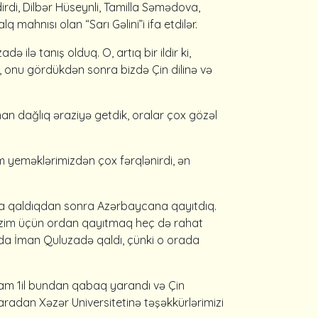
irdi, Dilbər Hüseynli, Tamilla Səmədova,
mahnısı olan “Sarı Gəlini”i ifa etdilər.
 ilə tanış olduq. O, artıq bir ildir ki,
rdi, onu gördükdən sonra bizdə Çin dilinə və
n dağlıq əraziyə getdik, oralar çox gözəl
im yeməklərimizdən çox fərqlənirdi, ən
orda qaldıqdan sonra Azərbaycana qayıtdıq.
Bizim üçün ordan qayıtmaq heç də rahat
ada İman Quluzadə qaldı, çünki o orada
 tam 1il bundan qabaq yarandı və Çin
aradan Xəzər Universitetinə təşəkkürlərimizi