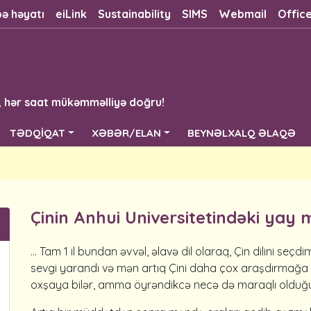
bə həyatı
eiLink
Sustainability
SIMS
Webmail
Offic
, hər saat mükəmməlliyə doğru!
TƏDQİQAT
XƏBƏR/ELAN
BEYNƏLXALQ ƏLAQƏ
Çinin Anhui Universitetindəki yay
… Tam 1 il bundan əvvəl, əlavə dil olaraq, Çin dilini se
sevgi yarandı və mən artıq Çini daha çox araşdırmağa b
oxşaya bilər, amma öyrəndikcə necə də maraqlı olduğu