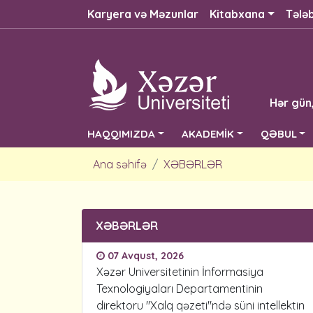
Karyera və Məzunlar
Kitabxana
Tələ
Hər gün
HAQQIMIZDA
AKADEMİK
QƏBUL
Ana səhifə
XƏBƏRLƏR
XƏBƏRLƏR
07 Avqust, 2026
Xəzər Universitetinin İnformasiya
Texnologiyaları Departamentinin
direktoru "Xalq qəzeti"ndə süni intellektin