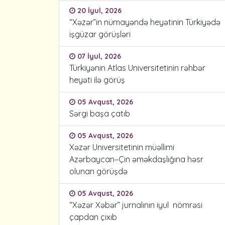
20 İyul, 2026
“Xəzər”in nümayəndə heyətinin Türkiyədə
işgüzar görüşləri
07 İyul, 2026
Türkiyənin Atlas Universitetinin rəhbər
heyəti ilə görüş
05 Avqust, 2026
Sərgi başa çatıb
05 Avqust, 2026
Xəzər Universitetinin müəllimi
Azərbaycan–Çin əməkdaşlığına həsr
olunan görüşdə
05 Avqust, 2026
“Xəzər Xəbər” jurnalının iyul nömrəsi
çapdan çıxıb