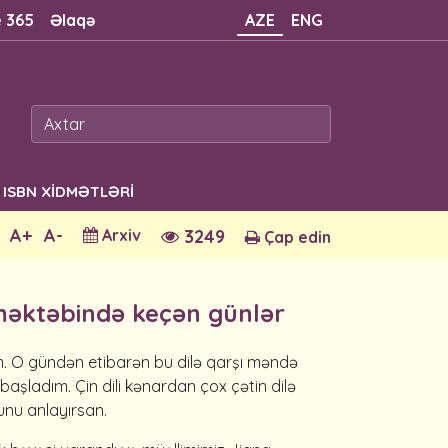
e 365
Əlaqə
AZE
ENG
ISBN XİDMƏTLƏRİ
A+
A-
Arxiv
3249
Çap edin
 məktəbində keçən günlər
çdim. O gündən etibarən bu dilə qarşı məndə
aşladım. Çin dili kənardan çox çətin dilə
nu anlayırsan.