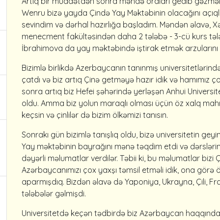
Artıq bir müddətdən sonra məndə oraları gedib gəzmək
Wenru bizə yayda Çində Yay Məktəbinin olacağını açıql
sevindim və dərhal hazırlığa başladım. Məndən əlavə, Xəz
menecment fakültəsindən daha 2 tələbə - 3-cü kurs təl
İbrahimova da yay məktəbində iştirak etmək arzularını bi
Bizimlə birlikdə Azerbaycanın tanınmış universitetlərindən
çatdı və biz artıq Çinə getməyə hazır idik və hamımız ç
sonra artıq biz Hefei şəhərində yerləşən Anhui Universit
oldu. Amma biz yolun maraqlı olması üçün öz xalq mahnı
keçsin və çinlilər də bizim ölkəmizi tanısın.
Sonrakı gün bizimlə tanışlıq oldu, bizə universitetin geyim
Yay məktəbinin bayrağını mənə təqdim etdi və dərslərim
dəyərli məlumatlar verdilər. Təbii ki, bu məlumatlar bizi
Azərbaycanımızı çox yaxşı təmsil etməli idik, ona görə
aparmışdıq. Bizdən əlavə də Yaponiya, Ukrayna, Çili, Fr
tələbələr gəlmişdi.
Universitetdə keçən tədbirdə biz Azərbaycan haqqında 