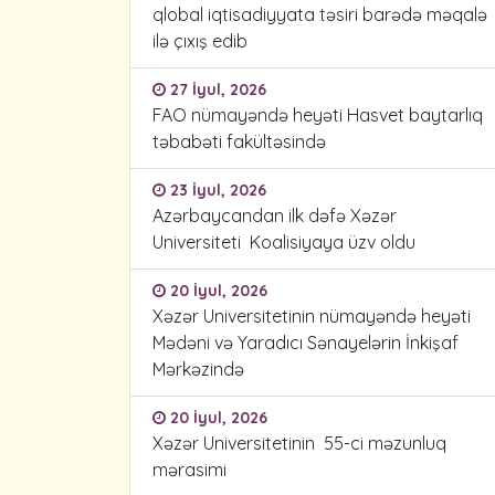
qlobal iqtisadiyyata təsiri barədə məqalə
ilə çıxış edib
27 İyul, 2026
FAO nümayəndə heyəti Hasvet baytarlıq
təbabəti fakültəsində
23 İyul, 2026
Azərbaycandan ilk dəfə Xəzər
Universiteti Koalisiyaya üzv oldu
20 İyul, 2026
Xəzər Universitetinin nümayəndə heyəti
Mədəni və Yaradıcı Sənayelərin İnkişaf
Mərkəzində
20 İyul, 2026
Xəzər Universitetinin 55-ci məzunluq
mərasimi