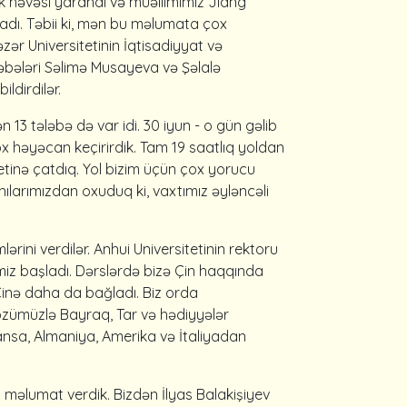
 həvəsi yarandı və müəllimimiz Jiang
adı. Təbii ki, mən bu məlumata çox
ər Universitetinin İqtisadiyyat və
əbələri Səlimə Musayeva və Şəlalə
ldirdilər.
 13 tələbə də var idi. 30 iyun - o gün gəlib
ox həyəcan keçirirdik. Tam 19 saatlıq yoldan
etinə çatdıq. Yol bizim üçün çox yorucu
larımızdan oxuduq ki, vaxtımız əyləncəli
lərini verdilər. Anhui Universitetinin rektoru
iz başladı. Dərslərdə bizə Çin haqqında
 Çinə daha da bağladı. Biz orda
 özümüzlə Bayraq, Tar və hədiyyələr
ansa, Almaniya, Amerika və İtaliyadan
məlumat verdik. Bizdən İlyas Balakişiyev