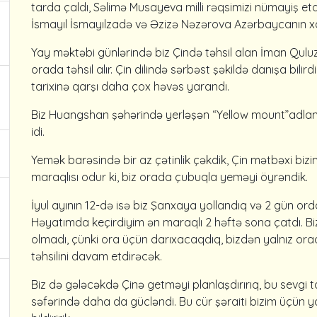
tarda çaldı, Səlimə Musayeva milli rəqsimizi nümayiş etd
İsmayıl İsmayılzadə və Əzizə Nəzərova Azərbaycanın xalq 
Yay məktəbi günlərində biz Çində təhsil alan İman Quluzadə
orada təhsil alır. Çin dilində sərbəst şəkildə danışa bili
tarixinə qarşı daha çox həvəs yarandı.
Biz Huangshan şəhərində yerləşən “Yellow mount”adlana
idi.
Yemək barəsində bir az çətinlik çəkdik, Çin mətbəxi biz
maraqlısı odur ki, biz orada çubuqla yeməyi öyrəndik.
İyul ayının 12-də isə biz Şanxaya yollandıq və 2 gün 
Həyatımda keçirdiyim ən maraqlı 2 həftə sona çatdı. 
olmadı, çünki ora üçün darıxacaqdıq, bizdən yalnız or
təhsilini davam etdirəcək.
Biz də gələcəkdə Çinə getməyi planlaşdırırıq, bu sevgi
səfərində daha da gücləndi. Bu cür şəraiti bizim üçün y