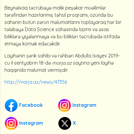
Beynəlxaq təcrübəyə malik peşəkar müəllimlər
tərəfindən hazırlanmış təhsil proqramı, özündə bu
sahənin bütün zəruri məlumatlarını toplayaraq hər bir
tələbəyə Data Science sahəsində lazımi və əsas
biliklərə yiyələnməyə və bu bilikləri təcrübədə istifadə
etməyə kömək edəcəkdir.
Layihənin şərik sahibi və rəhbəri Abdulla İsayev 2019-
cu il sentyabrın 18-də
marja.az
saytına yeni layihə
haqqında məlumat vermişdir:
http://marja.az/news/47356
Facebook
Instagram
Instagram
X