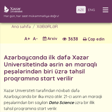
AZE
ENG
Hər gün, hər saat mükəmməlliyə doğru!
Ana səhifə
XƏBƏRLƏR
A+
A-
Arxiv
3638
Çap edin
Azərbaycanda ilk dəfə Xəzər
Universitetində əsrin ən maraqlı
peşələrindən biri üzrə təhsil
proqramına start verilir
Xəzər Universiteti tərəfindən növbəti dəfə
Azərbaycanda bir ilkə imza atılır. 21-ci əsrin ən maraqlı
peşələrindən biri sayılan
Data Science
üzrə bir illik
təhsil proqramına start verilir.