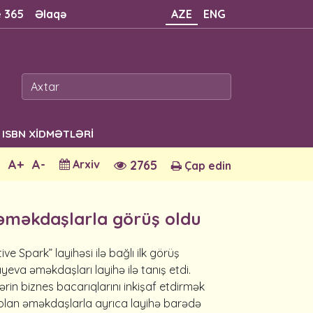
e 365
Əlaqə
AZE
ENG
ISBN XİDMƏTLƏRİ
A+
A-
Arxiv
2765
Çap edin
ı əməkdaşlarla görüş oldu
tive Spark”
layihəsi
ilə
bağlı
ilk
görüş
ayeva
əməkdaşları
layihə
i
lə
tanış
etdi
.
ərin
biznes
bacarıqlarını
inkişaf
etdirmək
olan
əməkdaşlarla
ayrıca
layihə
barədə