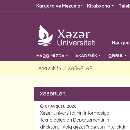
Karyera və Məzunlar
Kitabxana
Tələ
Hər gün
HAQQIMIZDA
AKADEMİK
QƏBUL
Ana səhifə
XƏBƏRLƏR
XƏBƏRLƏR
07 Avqust, 2026
Xəzər Universitetinin İnformasiya
Texnologiyaları Departamentinin
direktoru "Xalq qəzeti"ndə süni intellektin