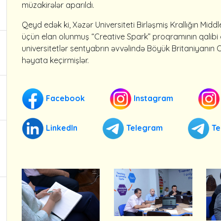
müzakirələr
aparıldı
.
Qeyd
edək
ki
,
Xəzər
Universiteti
Birləşmiş
Krallığın
Midd
üçün
elan o
lunmuş
“Creative Spark”
proqramının
qalibi
universitetlər
sentyabrın
əvvəlində
Böyük
Britaniyanın
həyata
keçirmişlər
.
Facebook
Instagram
LinkedIn
Telegram
Te