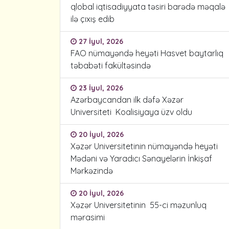
qlobal iqtisadiyyata təsiri barədə məqalə
ilə çıxış edib
27 İyul, 2026
FAO nümayəndə heyəti Hasvet baytarlıq
təbabəti fakültəsində
23 İyul, 2026
Azərbaycandan ilk dəfə Xəzər
Universiteti Koalisiyaya üzv oldu
20 İyul, 2026
Xəzər Universitetinin nümayəndə heyəti
Mədəni və Yaradıcı Sənayelərin İnkişaf
Mərkəzində
20 İyul, 2026
Xəzər Universitetinin 55-ci məzunluq
mərasimi