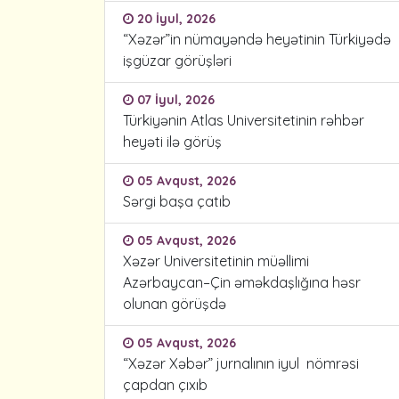
20 İyul, 2026
“Xəzər”in nümayəndə heyətinin Türkiyədə
işgüzar görüşləri
07 İyul, 2026
Türkiyənin Atlas Universitetinin rəhbər
heyəti ilə görüş
05 Avqust, 2026
Sərgi başa çatıb
05 Avqust, 2026
Xəzər Universitetinin müəllimi
Azərbaycan–Çin əməkdaşlığına həsr
olunan görüşdə
05 Avqust, 2026
“Xəzər Xəbər” jurnalının iyul nömrəsi
çapdan çıxıb