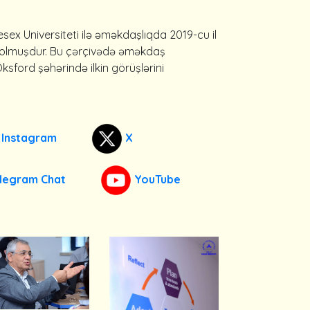
lesex
Universiteti
ilə
əməkdaşlıqda
2019-cu
il
olmuşdur
. Bu
çərçivədə
əməkdaş
O
ks
ford
şəhərində
ilkin
görüşlərini
Instagram
X
legram Chat
YouTube