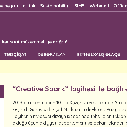
bə həyatı
eiLink
Sustainability
SIMS
Webmail
Offic
, hər saat mükəmməlliyə doğru!
TƏDQİQAT
XƏBƏR/ELAN
BEYNƏLXALQ ƏLAQƏ
“Creative Spark” layihəsi ilə bağl
2019-cu
il
s
entyabrın
10-da
Xəzər
Universitetində
“Crea
keçiril
di
.
Görüşdə
İnkişaf
Mərkəzinin
direktoru
Raziyə
İs
Layihənin
məqsədi
d
izayn
ixtisasında
təhsil
alan
tələbəl
olduğu
üçün
aidiyyatı
departament
və
dekanlıqlardan