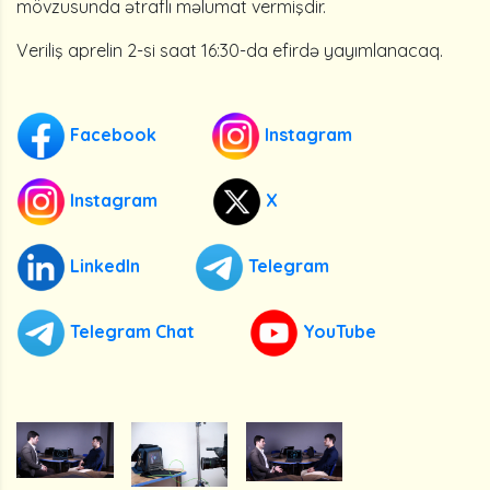
mövzusunda ətraflı məlumat vermişdir.
Veriliş aprelin 2-si saat 16:30-da efirdə yayımlanacaq.
Facebook
Instagram
Instagram
X
LinkedIn
Telegram
Telegram Chat
YouTube