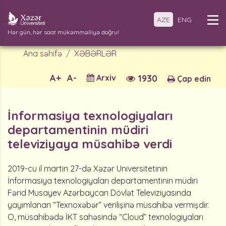
AZE
ENG
Hər gün, hər saat mükəmməlliyə doğru!
Ana səhifə
XƏBƏRLƏR
A+
A-
Arxiv
1930
Çap edin
İnformasiya texnologiyaları
departamentinin müdiri
televiziyaya müsahibə verdi
2019-cu il martin 27-də Xəzər Universitetinin
İnformasiya texnologiyaları departamentinin müdiri
Fərid Musayev Azərbaycan Dövlət Televiziyasında
yayımlanan “Texnoxəbər” verilişinə müsahibə vermişdir.
O, müsahibədə İKT sahəsində “Cloud” texnologiyaları