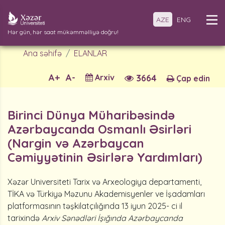
AZE
ENG
Hər gün, hər saat mükəmməlliyə doğru!
Ana səhifə
ELANLAR
A+
A-
Arxiv
3664
Çap edin
Birinci Dünya Müharibəsində
Azərbaycanda Osmanlı Əsirləri
(Nargin və Azərbaycan
Cəmiyyətinin Əsirlərə Yardımları)
Xəzər Universiteti Tarix və Arxeologiya departamenti,
TİKA və Türkiyə Məzunu Akademisyenler ve İşadamları
platformasının təşkilatçılığında 13 iyun 2025- ci il
tarixində
Ar
xiv Sənədləri İşığında Azərbaycanda