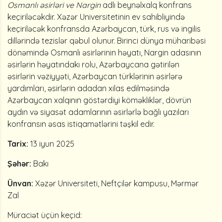
Osmanlı əsirləri ve Nargin
adlı beynəlxalq konfrans
keçiriləcəkdir. Xəzər Universitetinin ev sahibliyində
keçiriləcək konfransda Azərbaycan, türk, rus və ingilis
dillərində tezislər qəbul olunur. Birinci dünya müharibəsi
dönəmində Osmanlı əsirlərinin həyatı, Nargin adasının
əsirlərin həyatındakı rolu, Azərbaycana gətirilən
əsirlərin vəziyyəti, Azərbaycan türklərinin əsirlərə
yardımları, əsirlərin adadan xilas edilməsində
Azərbaycan xalqının göstərdiyi köməkliklər, dövrün
aydın və siyasət adamlarının əsirlərlə bağlı yazıları
konfransın əsas istiqamətlərini təşkil edir.
Tarix:
13 iyun 2025
Şəhər:
Bakı
Ünvan:
Xəzər Universiteti, Neftçilər kampusu, Mərmər
Zal
Müraciət üçün keçid: