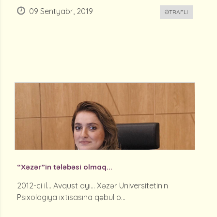
09 Sentyabr, 2019
ƏTRAFLI
​“Xəzər”in tələbəsi olmaq...
2012-ci il... Avqust ayı... Xəzər Universitetinin
Psixologiya ixtisasına qəbul o...