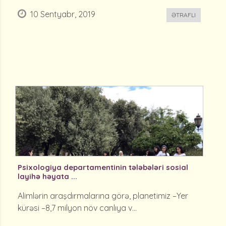
10 Sentyabr, 2019
ƏTRAFLI
Psixologiya departamentinin tələbələri sosial
layihə həyata ...
Alimlərin araşdırmalarına görə, planetimiz –Yer
kürəsi –8,7 milyon növ canlıya v...