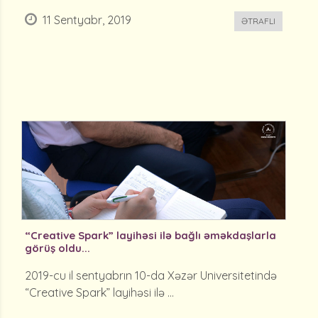
11 Sentyabr, 2019
ƏTRAFLI
“Creative Spark” layihəsi ilə bağlı əməkdaşlarla
görüş oldu...
2019-cu il sentyabrın 10-da Xəzər Universitetində
“Creative Spark” layihəsi ilə ...