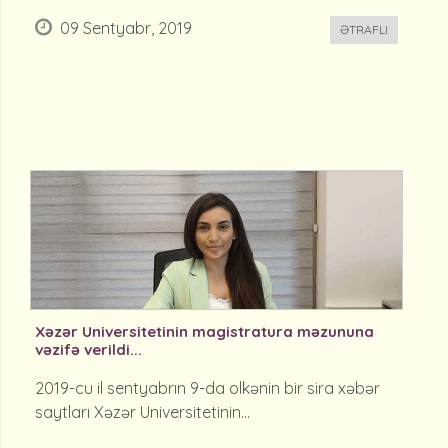
09 Sentyabr, 2019
ƏTRAFLI
Xəzər Universitetinin magistratura məzununa
vəzifə verildi...
2019-cu il sentyabrın 9-da olkənin bir sira xəbər
saytları Xəzər Universitetinin...