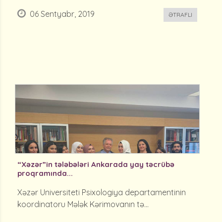
06 Sentyabr, 2019
ƏTRAFLI
“Xəzər”in tələbələri Ankarada yay təcrübə
proqramında...
Xəzər Universiteti Psixologiya departamentinin
koordinatoru Mələk Kərimovanın tə...