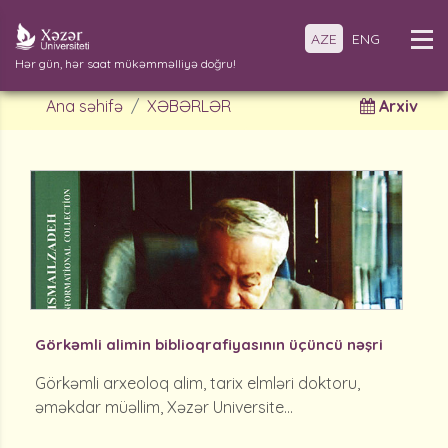
AZE
ENG
Hər gün, hər saat mükəmməlliyə doğru!
Ana səhifə
XƏBƏRLƏR
Arxiv
Görkəmli alimin biblioqrafiyasının üçüncü nəşri
Görkəmli arxeoloq alim, tarix elmləri doktoru,
əməkdar müəllim, Xəzər Universite...