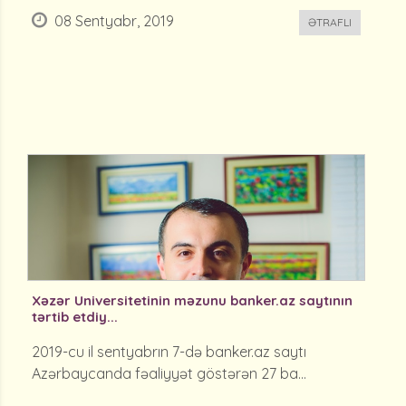
08 Sentyabr, 2019
ƏTRAFLI
Xəzər Universitetinin məzunu banker.az saytının
tərtib etdiy...
2019-cu il sentyabrın 7-də banker.az saytı
Azərbaycanda fəaliyyət göstərən 27 ba...