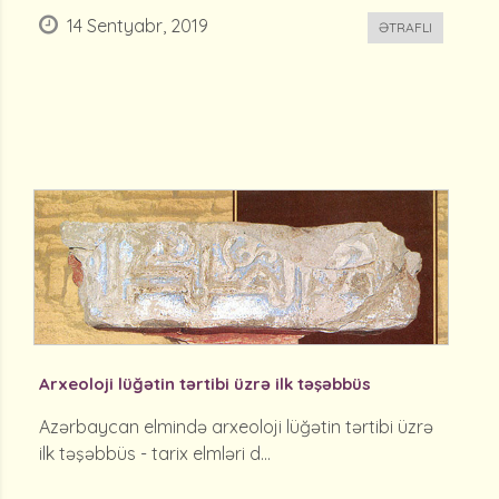
14 Sentyabr, 2019
ƏTRAFLI
Arxeoloji lüğətin tərtibi üzrə ilk təşəbbüs
Azərbaycan elmində arxeoloji lüğətin tərtibi üzrə
ilk təşəbbüs - tarix elmləri d...