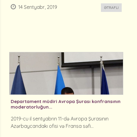
14 Sentyabr, 2019
ƏTRAFLI
Departament müdiri Avropa Şurası konfransının
moderatorluğun...
2019-cu il sentyabrın 11-də Avropa Şurasının
Azərbaycandakı ofisi və Fransa səfi...