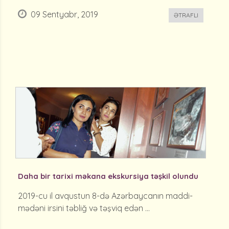
09 Sentyabr, 2019
ƏTRAFLI
Daha bir tarixi məkana ekskursiya təşkil olundu
2019-cu il avqustun 8-də Azərbaycanın maddi-
mədəni irsini təbliğ və təşviq edən ...