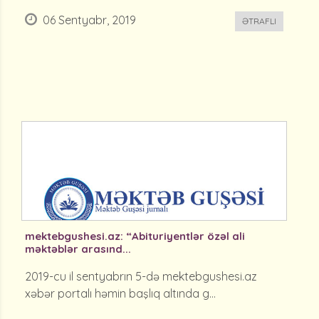
06 Sentyabr, 2019
ƏTRAFLI
mektebgushesi.az: “Abituriyentlər özəl ali
məktəblər arasınd...
2019-cu il sentyabrın 5-də mektebgushesi.az
xəbər portalı həmin başlıq altında g...