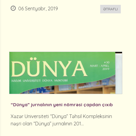
06 Sentyabr, 2019
ƏTRAFLI
“Dünya” jurnalının yeni nömrəsi çapdan çıxıb
Xəzər Universiteti “Dünya” Təhsil Kompleksinin
nəşri olan “Dünya” jurnalının 201...