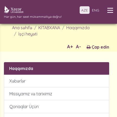
AZE
ENG
Hər gün, hər saat mükəmməlliyə doğru!
Ana səhifə
KİTABXANA
Haqqımızda
İşçi heyəti
A+
A-
Çap edin
Haqqımızda
Xəbərlər
Missiyamız və tariximiz
Qonaqlar Üçün