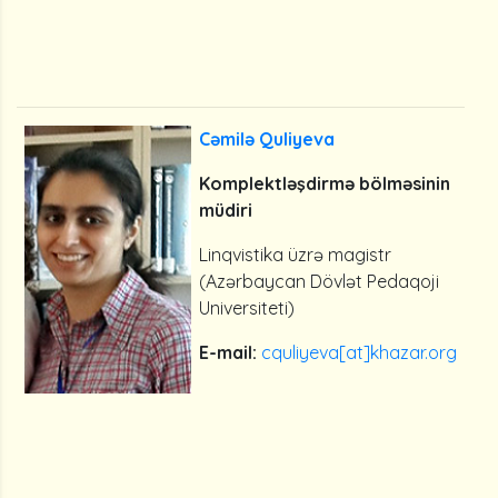
Cəmilə Quliyeva
Komplektləşdirmə bölməsinin
müdiri
Linqvistika üzrə magistr
(Azərbaycan Dövlət Pedaqoji
Universiteti)
E-mail:
cquliyeva[at]khazar.org