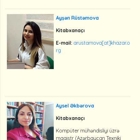
Ayşən Rüstəmova
Kitabxanaçı
E-mail:
arustamova[at]khazar.o
rg
Aysel Əkbərova
Kitabxanaçı
Kompüter mühəndisliyi üzrə
magistr (Azərbaycan Texniki