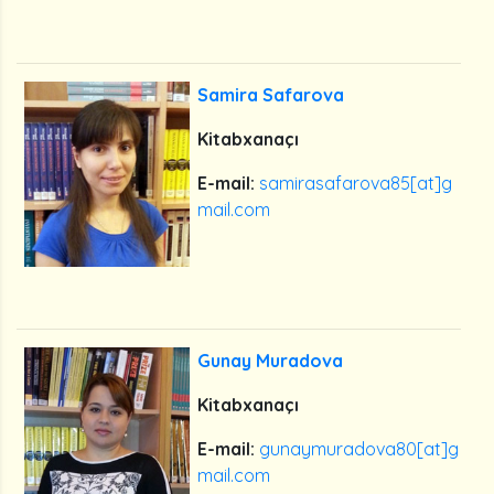
Samira Safarova
Kitabxanaçı
E-mail:
samirasafarova85[at]g
mail.com
Gunay Muradova
Kitabxanaçı
E-mail:
gunaymuradova80[at]g
mail.com