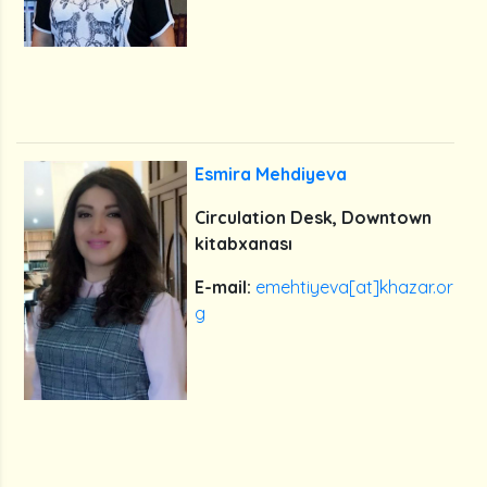
Esmira Mehdiyeva
Circulation Desk, Downtown
kitabxanası
E-mail:
emehtiyeva[at]khazar.or
g