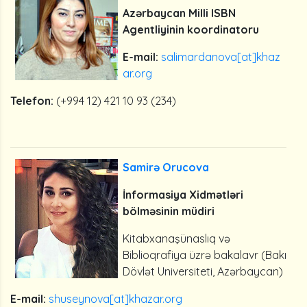
Azərbaycan Milli ISBN
Agentliyinin koordinatoru
E-mail:
salimardanova[at]khaz
ar.org
Telefon:
(+994 12) 421 10 93 (234)
Samirə Orucova
İnformasiya Xidmətləri
bölməsinin müdiri
Kitabxanaşünaslıq və
Biblioqrafiya üzrə bakalavr (Bakı
Dövlət Universiteti, Azərbaycan)
E-mail:
shuseynova[at]khazar.org