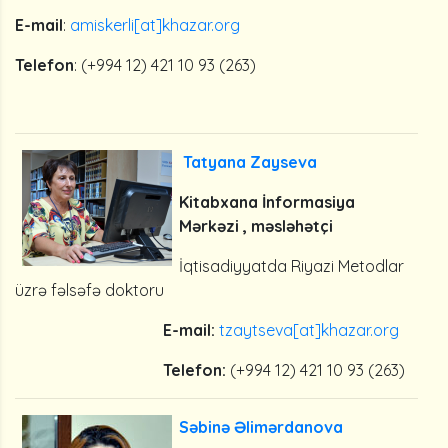
E-mail
:
amiskerli[at]khazar.org
Telefon
: (+994 12) 421 10 93 (263)
Tatyana Zayseva
Kitabxana İnformasiya
Mərkəzi , məsləhətçi
İqtisadiyyatda Riyazi Metodlar
üzrə fəlsəfə doktoru
E-mail:
tzaytseva[at]khazar.org
Telefon:
(+994 12) 421 10 93 (263)
Səbinə Əlimərdanova