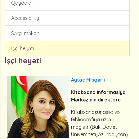
Qaydalar
Accessibility
Sərgi məkanı
İşçi heyəti
İşçi heyəti
Aytac Misgərli
Kitabxana İnformasiya
Mərkəzinin direktoru
Kitabxanaşünaslıq və
Biblioqrafiya üzrə
magistr (Bakı Dövlət
Universiteti, Azərbaycan)