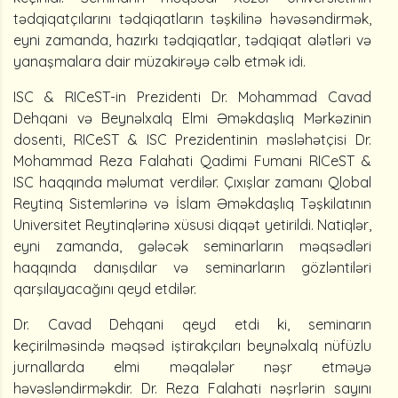
tədqiqatçılarını tədqiqatların təşkilinə həvəsəndirmək,
eyni zamanda, hazırkı tədqiqatlar, tədqiqat alətləri və
yanaşmalara dair müzakirəyə cəlb etmək idi.
ISC & RICeST-in Prezidenti Dr. Mohammad Cavad
Dehqani və Beynəlxalq Elmi Əməkdaşlıq Mərkəzinin
dosenti, RICeST & ISC Prezidentinin məsləhətçisi Dr.
Mohammad Reza Falahati Qadimi Fumani RICeST &
ISC haqqında məlumat verdilər. Çıxışlar zamanı Qlobal
Reytinq Sistemlərinə və İslam Əməkdaşlıq Təşkilatının
Universitet Reytinqlərinə xüsusi diqqət yetirildi. Natiqlər,
eyni zamanda, gələcək seminarların məqsədləri
haqqında danışdılar və seminarların gözləntiləri
qarşılayacağını qeyd etdilər.
Dr. Cavad Dehqani qeyd etdi ki, seminarın
keçirilməsində məqsəd iştirakçıları beynəlxalq nüfüzlu
jurnallarda elmi məqalələr nəşr etməyə
həvəsləndirməkdir. Dr. Reza Falahati nəşrlərin sayını