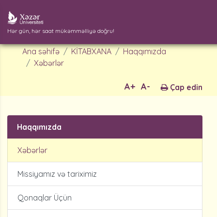
Hər gün, hər saat mükəmməlliyə doğru!
Ana səhifə
KİTABXANA
Haqqımızda
Xəbərlər
A+
A-
Çap edin
Haqqımızda
Xəbərlər
Missiyamız və tariximiz
Qonaqlar Üçün