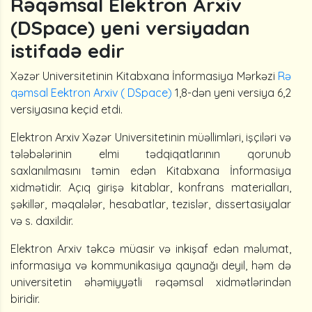
Rəqəmsal Elektron Arxiv
(DSpace) yeni versiyadan
istifadə edir
Xəzər Universitetinin Kitabxana İnformasiya Mərkəzi
Rə
qəmsal Eektron Arxiv ( DSpace)
1,8-dən yeni versiya 6,2
versiyasına keçid etdi.
Elektron Arxiv Xəzər Universitetinin müəllimləri, işçiləri və
tələbələrinin elmi tədqiqatlarının qorunub
saxlanılmasını təmin edən Kitabxana İnformasiya
xidmətidir. Açıq girişə kitablar, konfrans materialları,
şəkillər, məqalələr, hesabatlar, tezislər, dissertasiyalar
və s. daxildir.
Elektron Arxiv təkcə müasir və inkişaf edən məlumat,
informasiya və kommunikasiya qaynağı deyil, həm də
universitetin əhəmiyyətli rəqəmsal xidmətlərindən
biridir.