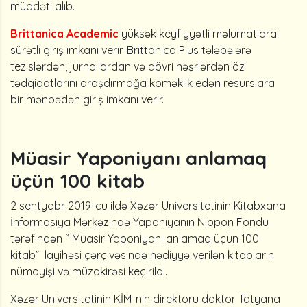
müddəti alıb.
Brittanica Academic
yüksək keyfiyyətli məlumatlara
sürətli giriş imkanı verir. Brittanica Plus tələbələrə
tezislərdən, jurnallardan və dövri nəşrlərdən öz
tədqiqatlarını araşdırmağa köməklik edən resurslara
bir mənbədən giriş imkanı verir.
Müasir Yaponiyanı anlamaq
üçün 100 kitab
2 sentyabr 2019-cu ildə Xəzər Universitetinin Kitabxana
İnformasiya Mərkəzində Yaponiyanın Nippon Fondu
tərəfindən “ Müasir Yaponiyanı anlamaq üçün 100
kitab” layihəsi çərçivəsində hədiyyə verilən kitabların
nümayişi və müzakirəsi keçirildi.
Xəzər Universitetinin KİM-nin direktoru doktor Tatyana