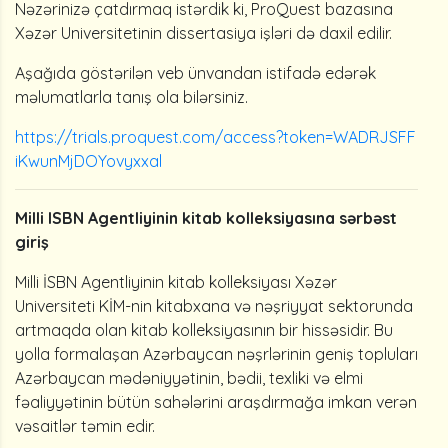
Nəzərinizə çatdırmaq istərdik ki, ProQuest bazasına
Xəzər Universitetinin dissertasiya işləri də daxil edilir.
Aşağıda göstərilən veb ünvandan istifadə edərək
məlumatlarla tanış ola bilərsiniz.
https://trials.proquest.com/access?token=WADRJSFF
iKwunMjDOYovyxxal
Milli ISBN Agentliyinin kitab kolleksiyasına sərbəst
giriş
Milli İSBN Agentliyinin kitab kolleksiyası Xəzər
Universiteti KİM-nin kitabxana və nəşriyyat sektorunda
artmaqda olan kitab kolleksiyasının bir hissəsidir. Bu
yolla formalaşan Azərbaycan nəşrlərinin geniş topluları
Azərbaycan mədəniyyətinin, bədii, texliki və elmi
fəaliyyətinin bütün sahələrini araşdırmağa imkan verən
vəsaitlər təmin edir.