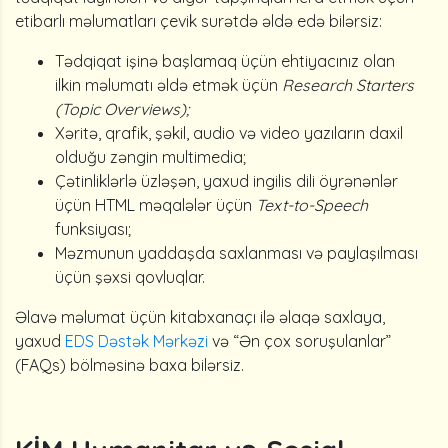
etibarlı məlumatları çevik surətdə əldə edə bilərsiz:
Tədqiqat işinə başlamaq üçün ehtiyacınız olan
ilkin məlumatı əldə etmək üçün
Research Starters
(Topic Overviews);
Xəritə, qrafik, şəkil, audio və video yazıların daxil
olduğu zəngin multimedia;
Çətinliklərlə üzləşən, yaxud ingilis dili öyrənənlər
üçün HTML məqalələr üçün
Text-to-Speech
funksiyası;
Məzmunun yaddaşda saxlanması və paylaşılması
üçün şəxsi qovluqlar.
Əlavə məlumat üçün kitabxanaçı ilə əlaqə saxlaya,
yaxud
EDS Dəstək Mərkəzi
və “Ən çox soruşulanlar”
(FAQs) bölməsinə baxa bilərsiz.