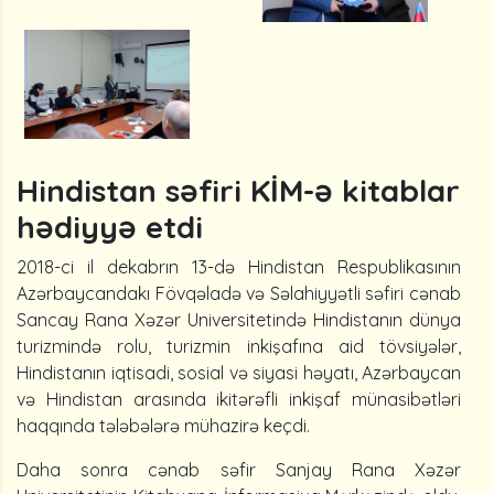
Hindistan səfiri KİM-ə kitablar
hədiyyə etdi
2018-ci il dekabrın 13-də Hindistan Respublikasının
Azərbaycandakı Fövqəladə və Səlahiyyətli səfiri cənab
Sancay Rana Xəzər Universitetində Hindistanın dünya
turizmində rolu, turizmin inkişafına aid tövsiyələr,
Hindistanın iqtisadi, sosial və siyasi həyatı, Azərbaycan
və Hindistan arasında ikitərəfli inkişaf münasibətləri
haqqında tələbələrə mühazirə keçdi.
Daha sonra cənab səfir Sanjay Rana Xəzər