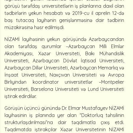
görüşü tərəfdaş universitetlərin iş planlarına daxil olan
tədbirlərin yekun hesabatı və 2019-cu il aprelin 12-də
baş tutacaq layihənin genişlənməsinə dair tədbirin
müzakirəsinə həsr edilmişdi.
NİZAMİ layihəsinin yekun görüşündə Azərbaycandan
olan tərəfdaş qurumlar –Azərbaycan Milli Elmlər
Akademiyası, Xəzər Universiteti, Bakı Mühəndislik
Universiteti, Azərbaycan Dövlət İqtisad Universiteti,
Azərbaycan Dillər Universiteti, Azərbaycan Memarlıq və
İnşaat Universiteti, Naxçıvan Universiteti və Avropa
Birliyindən koordinator universitetlər –Montpelier
Universiteti, Barselona Universiteti və Lund Universiteti
iştirak edirdilər.
Görüşün üçüncü günündə Dr. Elmar Mustafayev NİZAMİ
layihəsinin iş planında yer alan “Doktorluq təhsilinin
strukturlaşdırılması”na dair təqdimatla çıxış etdi.
Təqdimatda iştirakçılar Xəzər Universitetinin NİZAMİ