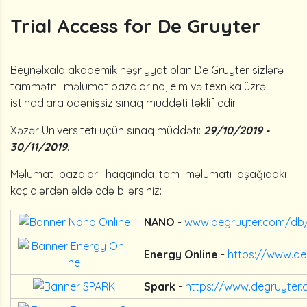
Trial Access for De Gruyter
Beynəlxalq akademik nəşriyyat olan De Gruyter sizlərə
tammətnli məlumat bazalarına, elm və texnika üzrə
istinadlara ödənişsiz sınaq müddəti təklif edir.
Xəzər Universiteti üçün sınaq müddəti:
29/10/2019 -
30/11/2019
.
Məlumat bazaları haqqında tam məlumatı aşağıdakı
keçidlərdən əldə edə bilərsiniz:
NANO
-
www.degruyter.com/db
Energy Online
-
https://www.d
Spark
-
https://www.degruyter