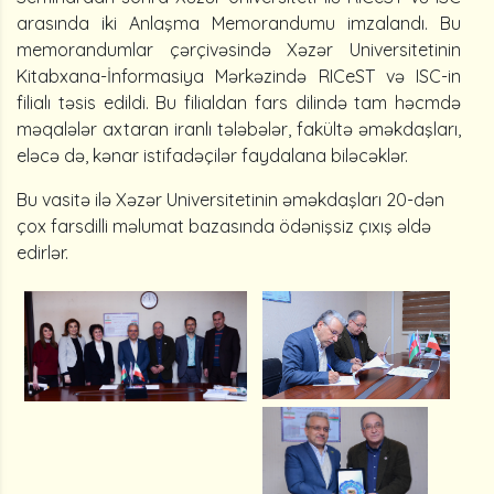
arasında iki Anlaşma Memorandumu imzalandı. Bu
memorandumlar çərçivəsində Xəzər Universitetinin
Kitabxana-İnformasiya Mərkəzində RICeST və ISC-in
filialı təsis edildi. Bu filialdan fars dilində tam həcmdə
məqalələr axtaran iranlı tələbələr, fakültə əməkdaşları,
eləcə də, kənar istifadəçilər faydalana biləcəklər.
Bu vasitə ilə Xəzər Universitetinin əməkdaşları 20-dən
çox farsdilli məlumat bazasında ödənişsiz çıxış əldə
edirlər.