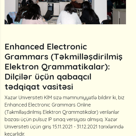
Enhanced Electronic
Grammars (Təkmilləşdirilmiş
Elektron Qrammatikalar):
Dilçilər üçün qabaqcıl
tədqiqat vasitəsi
Xəzər Universiteti KİM sizə məmnuniyyətlə bildirir ki, biz
Enhanced Electronic Grammars Online
(Təkmilləşdirilmiş Elektron Qrammatikalar) verilənlər
bazası üçün pulsuz IP sınaq versiyası almışıq. Xəzər
Universiteti üçün giriş 15.11.2021 - 31.12.2021 tarixlərində
keçərlidir.