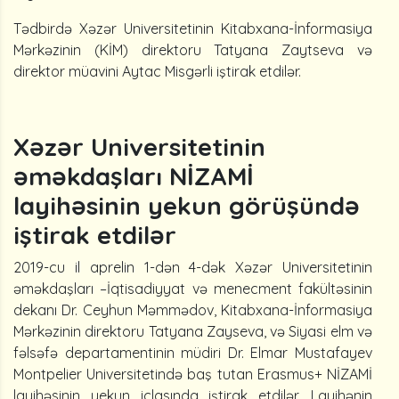
Tədbirdə Xəzər Universitetinin Kitabxana-İnformasiya
Mərkəzinin (KİM) direktoru Tatyana Zaytseva və
direktor müavini Aytac Misgərli iştirak etdilər.
Xəzər Universitetinin
əməkdaşları NİZAMİ
layihəsinin yekun görüşündə
iştirak etdilər
2019-cu il aprelin 1-dən 4-dək Xəzər Universitetinin
əməkdaşları –İqtisadiyyat və menecment fakültəsinin
dekanı Dr. Ceyhun Məmmədov, Kitabxana-İnformasiya
Mərkəzinin direktoru Tatyana Zayseva, və Siyasi elm və
fəlsəfə departamentinin müdiri Dr. Elmar Mustafayev
Montpelier Universitetində baş tutan Erasmus+ NİZAMİ
layihəsinin yekun iclasında iştirak etdilər. Layihənin