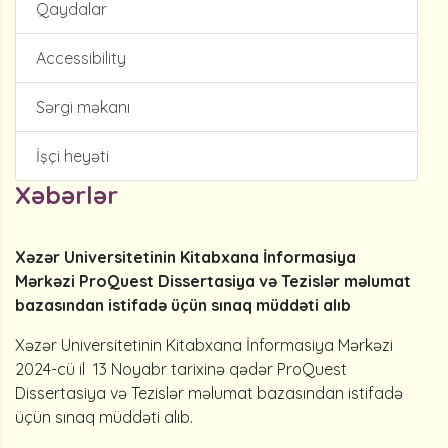
Qaydalar
Accessibility
Sərgi məkanı
İşçi heyəti
Xəbərlər
Xəzər Universitetinin Kitabxana İnformasiya
Mərkəzi ProQuest Dissertasiya və Tezislər məlumat
bazasından istifadə üçün sınaq müddəti alıb
Xəzər Universitetinin Kitabxana İnformasiya Mərkəzi
2024-cü il 13 Noyabr tarixinə qədər ProQuest
Dissertasiya və Tezislər məlumat bazasından istifadə
üçün sınaq müddəti alıb.