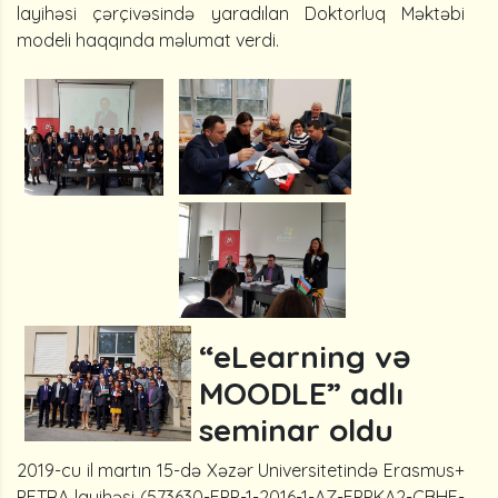
layihəsi çərçivəsində yaradılan Doktorluq Məktəbi
modeli haqqında məlumat verdi.
“eLearning və
MOODLE” adlı
seminar oldu
2019-cu il martın 15-də Xəzər Universitetində Erasmus+
PETRA layihəsi (573630-EPP-1-2016-1-AZ-EPPKA2-CBHE-