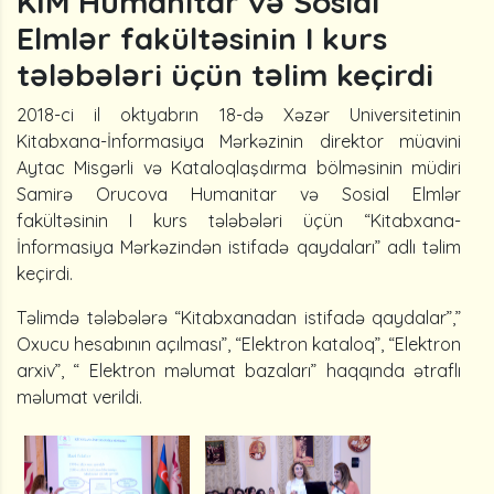
KİM Humanitar və Sosial
Elmlər fakültəsinin I kurs
tələbələri üçün təlim keçirdi
2018-ci il oktyabrın 18-də Xəzər Universitetinin
Kitabxana-İnformasiya Mərkəzinin direktor müavini
Aytac Misgərli və Kataloqlaşdırma bölməsinin müdiri
Samirə Orucova Humanitar və Sosial Elmlər
fakültəsinin I kurs tələbələri üçün “Kitabxana-
İnformasiya Mərkəzindən istifadə qaydaları” adlı təlim
keçirdi.
Təlimdə tələbələrə “Kitabxanadan istifadə qaydalar”,”
Oxucu hesabının açılması”, “Elektron kataloq”, “Elektron
arxiv”, “ Elektron məlumat bazaları” haqqında ətraflı
məlumat verildi.