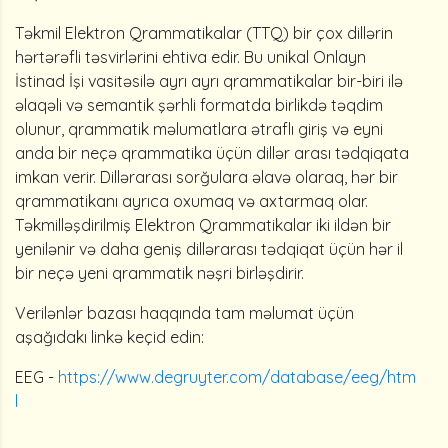
Təkmil Elektron Qrammatikalar (TTQ) bir çox dillərin
hərtərəfli təsvirlərini ehtiva edir. Bu unikal Onlayn
İstinad İşi vasitəsilə ayrı ayrı qrammatikalar bir-biri ilə
əlaqəli və semantik şərhli formatda birlikdə təqdim
olunur, qrammatik məlumatlara ətraflı giriş və eyni
anda bir neçə qrammatika üçün dillər arası tədqiqata
imkan verir. Dillərarası sorğulara əlavə olaraq, hər bir
qrammatikanı ayrıca oxumaq və axtarmaq olar.
Təkmilləşdirilmiş Elektron Qrammatikalar iki ildən bir
yenilənir və daha geniş dillərarası tədqiqat üçün hər il
bir neçə yeni qrammatik nəşri birləşdirir.
Verilənlər bazası haqqında tam məlumat üçün
aşağıdakı linkə keçid edin:
EEG -
https://www.degruyter.com/database/eeg/htm
l