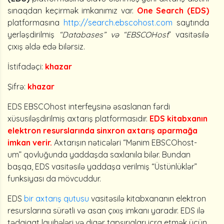
sınaqdan keçirmək imkanımız var.
One Search (EDS)
platformasına
http://search.ebscohost.com
saytında
yerləşdirilmiş
“Databases” və “EBSCOHost
” vasitəsilə
çıxış əldə edə bilərsiz.
İstifadəçi:
khazar
Şifrə:
khazar
EDS EBSCOhost interfeysinə əsaslanan fərdi
xüsusiləşdirilmiş axtarış platformasıdır.
EDS kitabxanın
elektron resurslarında sinxron axtarış aparmağa
imkan verir.
Axtarışın nəticələri “Mənim EBSCOhost-
um” qovluğunda yaddaşda saxlanıla bilər. Bundan
başqa, EDS vasitəsilə yaddaşa verilmiş “Üstünlüklər”
funksiyası da mövcuddur.
EDS
bir axtarış qutusu
vasitəsilə kitabxananın elektron
resurslarına sürətli və asan çıxış imkanı yaradır. EDS ilə
tədqiqat layihələri və digər tapşırıqları icra etmək üçün