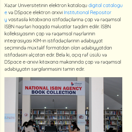
Xəzər Universitetinin elektron kataloqu
digital catalogu
e
və DSpace elektron arxivi
Institutional Repositor
y
vasitəsilə kitabxana istifadəçilərinə çap və rəqəmsal
İSBN nəşrləri haqqda məluatlar təqdim edilir. İSBN
kolleksiyasının çap və rəqəmsal nəşrlərinin
inteqrasiyası KİM-in istifadəçilərinin ədəbiyyat
seçimində müxtəlif formatdan olan ədəbiyyatdan
istifadəsini əlçatan edir. Belə ki, açıq rəf üsülü və
DSpace e-arxivi kitaxana məkanında çap və rəqəmsal
ədəbiyyatın sərgilənməsini təmin edir.