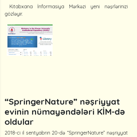
Kitabxana İnformasiya Mərkəzi yeni nəşrlərinizi
gözləyir.
“SpringerNature” nəşriyyat
evinin nümayəndələri KİM-də
oldular
2018-ci il sentyabrın 20-də “SpringerNature” nəşriyyat