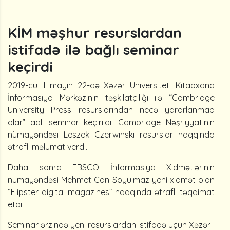
KİM məşhur resurslardan
istifadə ilə bağlı seminar
keçirdi
2019-cu il mayın 22-də Xəzər Universiteti Kitabxana
İnformasiya Mərkəzinin təşkilatçılığı ilə “Cambridge
University Press resurslarından necə yararlanmaq
olar” adlı seminar keçirildi. Cambridge Nəşriyyatının
nümayəndəsi Leszek Czerwinski resurslar haqqında
ətraflı məlumat verdi.
Daha sonra EBSCO İnformasiya Xidmətlərinin
nümayəndəsi Mehmet Can Soyulmaz yeni xidmət olan
“Flipster digital magazines” haqqında ətraflı təqdimat
etdi.
Seminar ərzində yeni resurslardan istifadə üçün Xəzər