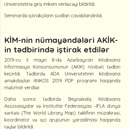
Universitetinə giriş imkanı veriləcəyi bildirildi.
Seminarda iştirakçıların sualları cavablandırıldı.
KİM-nin nümayəndələri AKİK-
in tədbirində iştirak etdilər
2019-cu il mayın 8-də Azərbaycan Kitabxana
İnformasiya Konsorsiumunun (AKİK) növbəti tədbiri
keçirildi. Tədbirdə ADA Universitetinin kitabxana
əməkdaşları ANKOS 2019 PDP proqramı haqqında
məlumat verdilər.
Daha sonra tədbirdə Beynəlxalq Kitabxana
Assosasiyalar və İnstitutlar Federasiyası –IFLA dünya
xəritəsi (The World Library Map) təklifinin müzakirəsi,
koordinator və işçi qrupunun yaradılması haqqında
rəylər bildirildi.