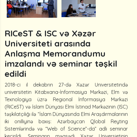
RICeST & ISC və Xəzər
Universiteti arasında
Anlaşma Memorandumu
imzalandı və seminar təşkil
edildi
2018-ci il dekabrın 27-də Xəzər Universitetində
universitetin Kitabxana-İnformasiya Mərkəzi, Elm və
Texnologiya üzrə Regional İnformasiya Mərkəzi
(RICeST) və İslam Dünyası Elmi İstinad Mərkəzinin (ISC)
təşkilatçılığı ilə “İslam Dünyasında Elmi Araşdırmalarının
iki onilliyinə baxış: Azərbaycan Qlobal Reyting
Sistemlərində və “Web of Science”-da” adlı seminar
keçirildi. Seminarın məqsədi Xəzər Universietinin