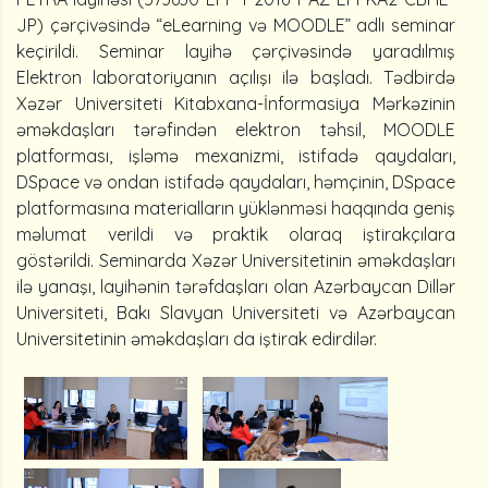
JP) çərçivəsində “eLearning və MOODLE” adlı seminar
keçirildi. Seminar layihə çərçivəsində yaradılmış
Elektron laboratoriyanın açılışı ilə başladı. Tədbirdə
Xəzər Universiteti Kitabxana-İnformasiya Mərkəzinin
əməkdaşları tərəfindən elektron təhsil, MOODLE
platforması, işləmə mexanizmi, istifadə qaydaları,
DSpace və ondan istifadə qaydaları, həmçinin, DSpace
platformasına materialların yüklənməsi haqqında geniş
məlumat verildi və praktik olaraq iştirakçılara
göstərildi. Seminarda Xəzər Universitetinin əməkdaşları
ilə yanaşı, layihənin tərəfdaşları olan Azərbaycan Dillər
Universiteti, Bakı Slavyan Universiteti və Azərbaycan
Universitetinin əməkdaşları da iştirak edirdilər.