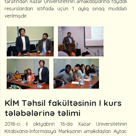
tərəfindən Xəzər Universitetinin əməkdaşlarına faydalı
resurslardan istifadə üçün 1 aylıq sınaq müddəti
verilmişdir.
KİM Təhsil fakültəsinin I kurs
tələbələrinə təlimi
2018-ci il oktyabrın 16-da Xəzər Universitetinin
Kitabxana-İnformasiya Mərkəzinin əməkdaşları Aytac