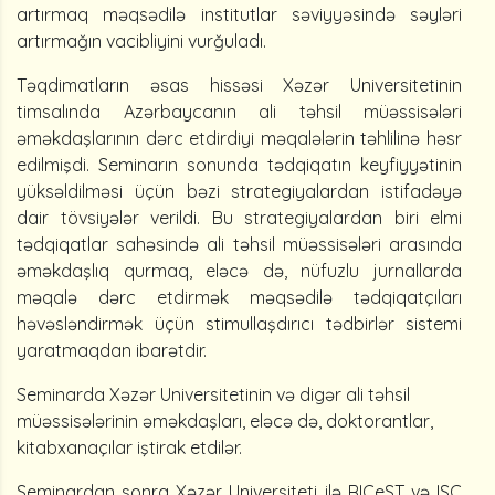
artırmaq məqsədilə institutlar səviyyəsində səyləri
artırmağın vacibliyini vurğuladı.
Təqdimatların əsas hissəsi Xəzər Universitetinin
timsalında Azərbaycanın ali təhsil müəssisələri
əməkdaşlarının dərc etdirdiyi məqalələrin təhlilinə həsr
edilmişdi. Seminarın sonunda tədqiqatın keyfiyyətinin
yüksəldilməsi üçün bəzi strategiyalardan istifadəyə
dair tövsiyələr verildi. Bu strategiyalardan biri elmi
tədqiqatlar sahəsində ali təhsil müəssisələri arasında
əməkdaşlıq qurmaq, eləcə də, nüfuzlu jurnallarda
məqalə dərc etdirmək məqsədilə tədqiqatçıları
həvəsləndirmək üçün stimullaşdırıcı tədbirlər sistemi
yaratmaqdan ibarətdir.
Seminarda Xəzər Universitetinin və digər ali təhsil
müəssisələrinin əməkdaşları, eləcə də, doktorantlar,
kitabxanaçılar iştirak etdilər.
Seminardan sonra Xəzər Universiteti ilə RICeST və ISC