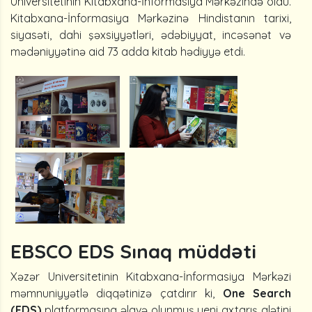
Universitetinin Kitabxana-İnformasiya Mərkəzində oldu.
Kitabxana-İnformasiya Mərkəzinə Hindistanın tarixi,
siyasəti, dahi şəxsiyyətləri, ədəbiyyat, incəsənət və
mədəniyyətinə aid 73 adda kitab hədiyyə etdi.
EBSCO EDS Sınaq müddəti
Xəzər Universitetinin Kitabxana-İnformasiya Mərkəzi
məmnuniyyətlə diqqətinizə çatdırır ki,
One Search
(EDS)
platformasına əlavə olunmuş yeni axtarış alətini