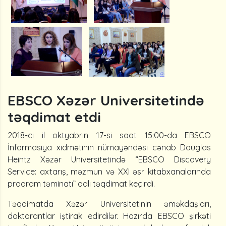
EBSCO Xəzər Universitetində
təqdimat etdi
2018-ci il oktyabrın 17-si saat 15:00-da EBSCO
İnformasiya xidmətinin nümayəndəsi cənab Douglas
Heintz Xəzər Universitetində “EBSCO Discovery
Service: axtarış, məzmun və XXI əsr kitabxanalarında
proqram təminatı” adlı təqdimat keçirdi.
Təqdimatda Xəzər Universitetinin əməkdaşları,
doktorantlar iştirak edirdilər. Hazırda EBSCO şirkəti