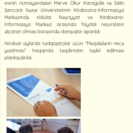
evinin nümayəndələri Merve Okur Karagülle və Selin
Şencanlı Xəzər Universitetinin Kitabxana-İnformasiya
Mərkəzində oldular. Nəşriyyat və Kitabxana-
İnformasiya Mərkəzi arasında faydalı resursların
əlçatan olması barəsində danışıqlar aparıldı.
Növbəti aylarda tədqiqatçılar üçün “Məqalələrin necə
yazılması” haqqında təqdimatın təşkil edilməsi
planlaşdırıldı.