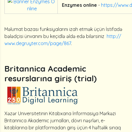
Enzymes online
-
https://www.
Məlumat bazası funksiyalarını izah etmək üçün İstifadə
bələdçisi ünvanını bu keçidlə əldə edə bilərsiniz
http://
www.degruyter.com/page/867
.
Britannica Academic
resurslarına giriş (trial)
Xəzər Universitetinin Kitabxana İnformasiya Mərkəzi
Britannica Akademic jurnalları, dövri nəşrləri, e-
kitablarına bir platformadan giriş üçün 4 həftəlik sınaq