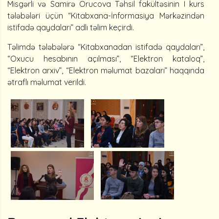
Misgərli və Samirə Orucova Təhsil fakültəsinin I kurs
tələbələri üçün “Kitabxana-İnformasiya Mərkəzindən
istifadə qaydaları” adlı təlim keçirdi.
Təlimdə tələbələrə “Kitabxanadan istifadə qaydaları”,
“Oxucu hesabının açılması”, “Elektron kataloq”,
“Elektron arxiv”, “Elektron məlumat bazaları” haqqında
ətraflı məlumat verildi.