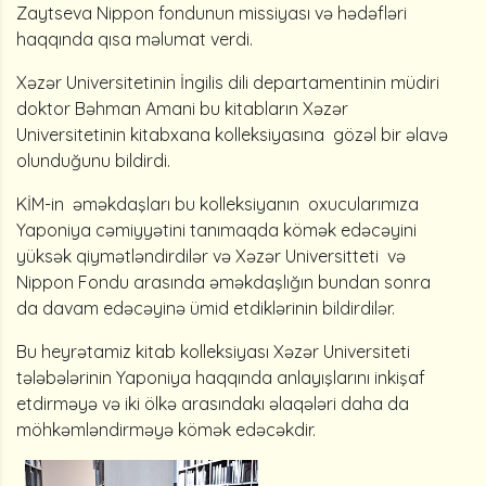
Zaytseva Nippon fondunun missiyası və hədəfləri
haqqında qısa məlumat verdi.
Xəzər Universitetinin İngilis dili departamentinin müdiri
doktor Bəhman Amani bu kitabların Xəzər
Universitetinin kitabxana kolleksiyasına gözəl bir əlavə
olunduğunu bildirdi.
KİM-in əməkdaşları bu kolleksiyanın oxucularımıza
Yaponiya cəmiyyətini tanımaqda kömək edəcəyini
yüksək qiymətləndirdilər və Xəzər Universitteti və
Nippon Fondu arasında əməkdaşlığın bundan sonra
da davam edəcəyinə ümid etdiklərinin bildirdilər.
Bu heyrətamiz kitab kolleksiyası Xəzər Universiteti
tələbələrinin Yaponiya haqqında anlayışlarını inkişaf
etdirməyə və iki ölkə arasındakı əlaqələri daha da
möhkəmləndirməyə kömək edəcəkdir.